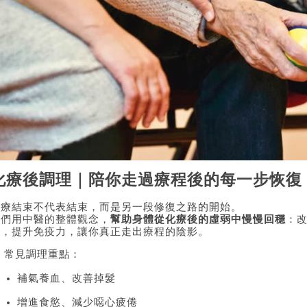
化療後調理｜陪你走過療程後的每一步恢復
化療結束不代表結束，而是另一段修復之路的開始。
我們用中醫的整體觀念，
幫助身體從化療後的虛弱中慢慢回穩
：
感，提升免疫力，讓你真正走出療程的陰影。
 常見調理重點：
補氣養血、改善掉髮
增進食慾、減少噁心疲倦