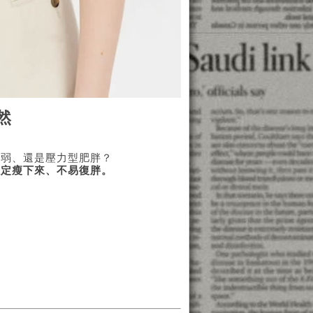
然
虛弱、還是壓力型肥胖？
穩定瘦下來、不易復胖。