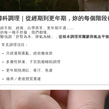
婦科調理｜從經期到更年期，妳的每個階段
月經不順、經痛、白帶異常、更年期不適……
妳的每一種不舒服，我們都懂。
中醫強調「肝腎為本、脾氣為輔」，
從根本調理荷爾蒙與氣血平
 常見調理項目：
月經週期紊亂、經前癥候群
多囊性卵巢、子宮肌瘤輔助調理
更年期熱潮紅、夜汗、焦慮
備孕／產後體質重建