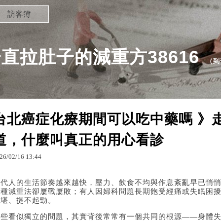
訪客簿
直拉肚子的減重方38616
（
到
台北癌症化療期間可以吃中藥嗎 》
道，什麼叫真正的用心看診
26
/
02
/
16
13
:
44
當代人的生活節奏越來越快，壓力、飲食不均與作息紊亂早已悄
各種減重法卻屢戰屢敗；有人因婦科問題長期飽受經痛或失眠困
不堪、提不起勁。
這些看似獨立的問題，其實背後常常有一個共同的根源——身體