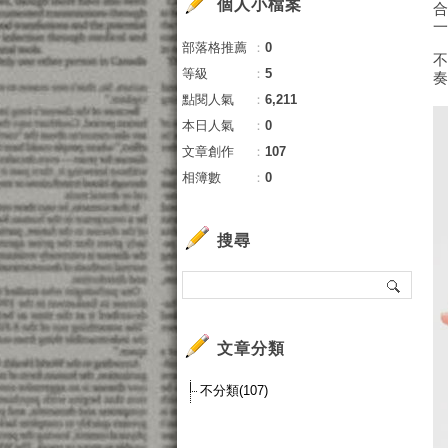
個人小檔案
部落格推薦
：
0
等級
：
5
點閱人氣
：
6,211
本日人氣
：
0
文章創作
：
107
相簿數
：
0
搜尋
文章分類
不分類(107)