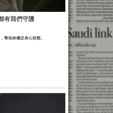
都有我們守護
衡，幫助妳穩定身心狀態。