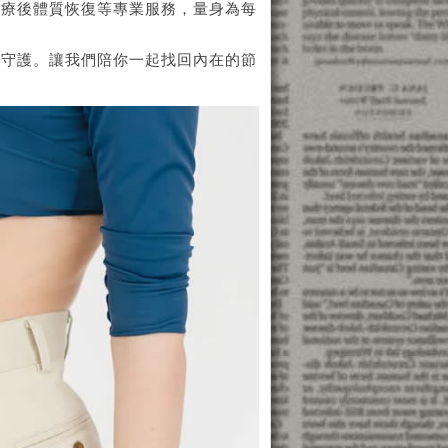
化療後體質恢復等專業服務，量身為每
位守護。讓我們陪你一起找回內在的節