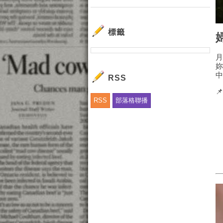
標籤
RSS

RSS
部落格聯播