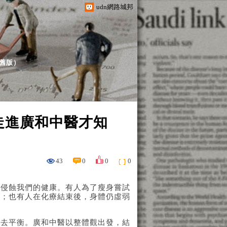
udn網路城邦
舊版
）
走進廣和中醫才知
43
0
0
0
悄侵蝕我們的健康。有人為了瘦身嘗試
擾；也有人在化療結束後，身體仍虛弱
失去平衡。廣和中醫以整體觀出發，結