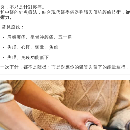
針灸，不只是針對疼痛。
廣和中醫的針灸療法，結合現代醫學儀器判讀與傳統經絡技術，
自癒力。
 常見療效：
肩頸痠痛、坐骨神經痛、五十肩
失眠、心悸、頭暈、焦慮
失眠、免疫功能低下
每一次下針，都不是隨機；而是對應你的體質與當下的能量運行