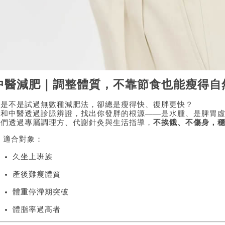
中醫減肥｜調整體質，不靠節食也能瘦得自
你是不是試過無數種減肥法，卻總是瘦得快、復胖更快？
廣和中醫透過診脈辨證，找出你發胖的根源——是水腫、是脾胃
我們透過專屬調理方、代謝針灸與生活指導，
不挨餓、不傷身，
 適合對象：
久坐上班族
產後難瘦體質
體重停滯期突破
體脂率過高者