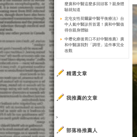
麼廣和中醫這麼多回頭客？親身體
驗就知道
北屯女性荷爾蒙中醫平衡療法》台
中人氣中醫診所首選！廣和中醫值
得你親身體驗
中壢化療後胃口不好中醫推薦》廣
和中醫讓我對「調理」這件事完全
改觀
精選文章
我推薦的文章
>
部落格推薦人