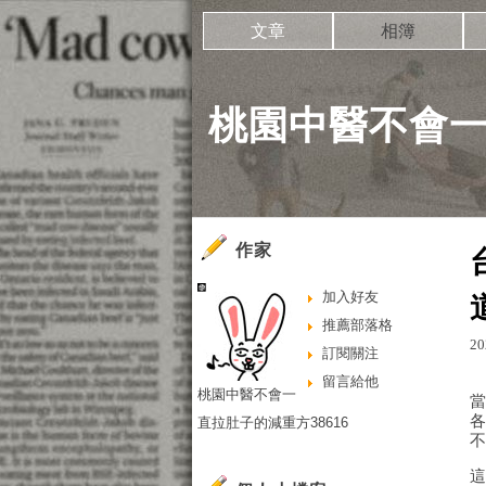
文章
相簿
桃園中醫不會一
作家
加入好友
推薦部落格
20
訂閱關注
留言給他
桃園中醫不會一
直拉肚子的減重方38616