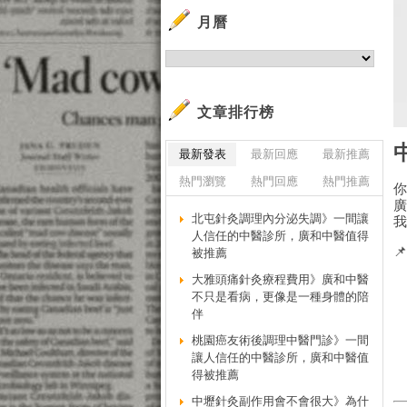
月曆
文章排行榜
最新發表
最新回應
最新推薦
熱門瀏覽
熱門回應
熱門推薦
北屯針灸調理內分泌失調》一間讓
人信任的中醫診所，廣和中醫值得

被推薦
大雅頭痛針灸療程費用》廣和中醫
不只是看病，更像是一種身體的陪
伴
桃園癌友術後調理中醫門診》一間
讓人信任的中醫診所，廣和中醫值
得被推薦
中壢針灸副作用會不會很大》為什