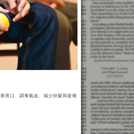
改善胃口、調養氣血、減少掉髮與疲倦