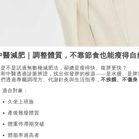
中醫減肥｜調整體質，不靠節食也能瘦得自
你是不是試過無數種減肥法，卻總是瘦得快、復胖更快？
廣和中醫透過診脈辨證，找出你發胖的根源——是水腫、是脾
我們透過專屬調理方、代謝針灸與生活指導，
不挨餓、不傷身
 適合對象：
久坐上班族
產後難瘦體質
體重停滯期突破
體脂率過高者