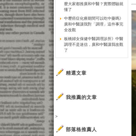
麼大家都推廣和中醫？實際體驗就
懂了
中壢癌症化療期間可以吃中藥嗎》
廣和中醫讓我對「調理」這件事完
全改觀
板橋婦女保健中醫調理診所》中醫
調理不是迷信，廣和中醫讓我改觀
了
精選文章
我推薦的文章
>
部落格推薦人