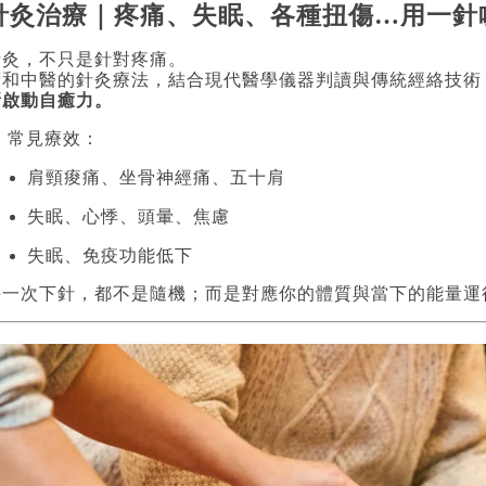
針灸治療｜疼痛、失眠、各種扭傷…用一針
針灸，不只是針對疼痛。
廣和中醫的針灸療法，結合現代醫學儀器判讀與傳統經絡技術
新啟動自癒力。
 常見療效：
肩頸痠痛、坐骨神經痛、五十肩
失眠、心悸、頭暈、焦慮
失眠、免疫功能低下
每一次下針，都不是隨機；而是對應你的體質與當下的能量運