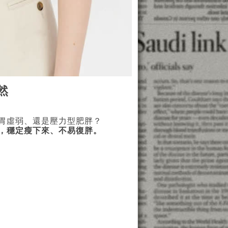
然
胃虛弱、還是壓力型肥胖？
，穩定瘦下來、不易復胖。