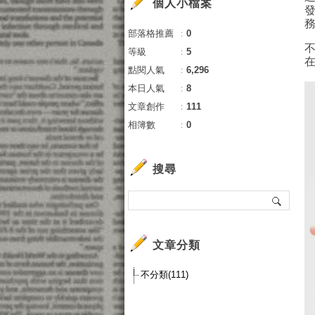
個人小檔案
部落格推薦
：
0
等級
：
5
點閱人氣
：
6,296
本日人氣
：
8
文章創作
：
111
相簿數
：
0
搜尋
文章分類
不分類(111)