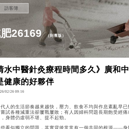
訪客簿
26169
（
到舊版
）
清水中醫針灸療程時間多久》廣和
是健康的好夥伴
26
/
02
/
26
09
:
16
當代人的生活節奏越來越快，壓力、飲食不均與作息紊亂早已
身嘗試各種減重法卻屢戰屢敗；有人因婦科問題長期飽受經痛
後，身體仍虛弱不堪、提不起勁。
這些看似獨立的問題，其實背後常常有一個共同的根源——身