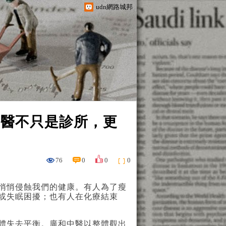
udn網路城邦
中醫不只是診所，更
76
0
0
0
悄悄侵蝕我們的健康。有人為了瘦
或失眠困擾；也有人在化療結束
體失去平衡。廣和中醫以整體觀出