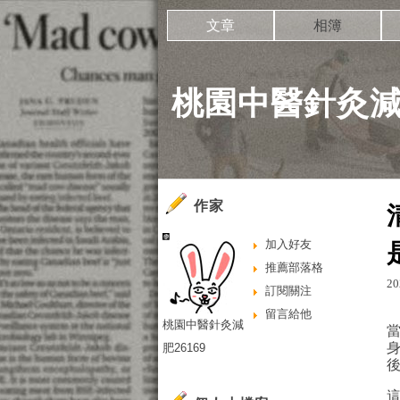
文章
相簿
桃園中醫針灸減肥
作家
加入好友
推薦部落格
20
訂閱關注
留言給他
桃園中醫針灸減
肥26169