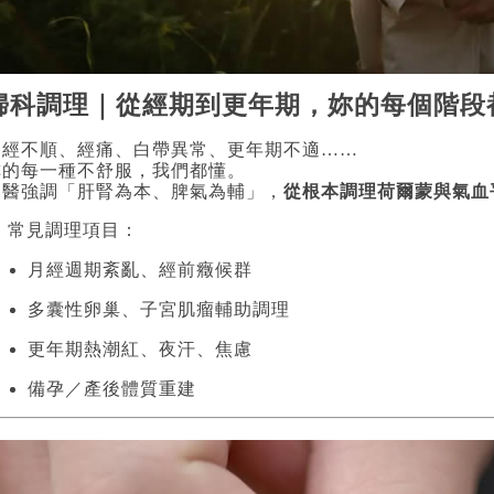
婦科調理｜從經期到更年期，妳的每個階段
月經不順、經痛、白帶異常、更年期不適……
妳的每一種不舒服，我們都懂。
中醫強調「肝腎為本、脾氣為輔」，
從根本調理荷爾蒙與氣血
 常見調理項目：
月經週期紊亂、經前癥候群
多囊性卵巢、子宮肌瘤輔助調理
更年期熱潮紅、夜汗、焦慮
備孕／產後體質重建