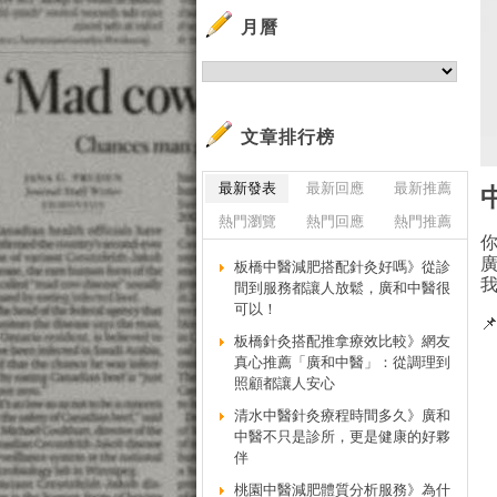
月曆
文章排行榜
最新發表
最新回應
最新推薦
熱門瀏覽
熱門回應
熱門推薦
板橋中醫減肥搭配針灸好嗎》從診
間到服務都讓人放鬆，廣和中醫很
可以！

板橋針灸搭配推拿療效比較》網友
真心推薦「廣和中醫」：從調理到
照顧都讓人安心
清水中醫針灸療程時間多久》廣和
中醫不只是診所，更是健康的好夥
伴
桃園中醫減肥體質分析服務》為什