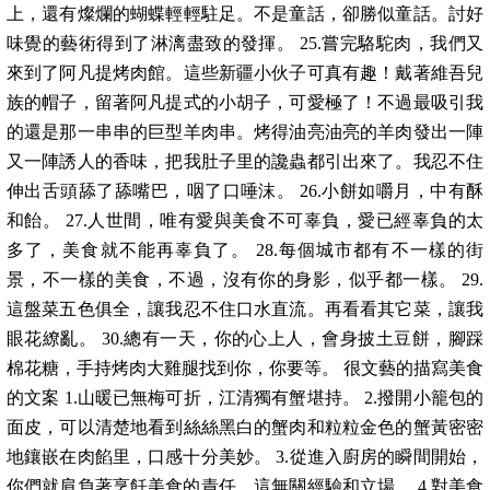
上，還有燦爛的蝴蝶輕輕駐足。不是童話，卻勝似童話。討好
味覺的藝術得到了淋漓盡致的發揮。 25.嘗完駱駝肉，我們又
來到了阿凡提烤肉館。這些新疆小伙子可真有趣！戴著維吾兒
族的帽子，留著阿凡提式的小胡子，可愛極了！不過最吸引我
的還是那一串串的巨型羊肉串。烤得油亮油亮的羊肉發出一陣
又一陣誘人的香味，把我肚子里的讒蟲都引出來了。我忍不住
伸出舌頭舔了舔嘴巴，咽了口唾沫。 26.小餅如嚼月，中有酥
和飴。 27.人世間，唯有愛與美食不可辜負，愛已經辜負的太
多了，美食就不能再辜負了。 28.每個城市都有不一樣的街
景，不一樣的美食，不過，沒有你的身影，似乎都一樣。 29.
這盤菜五色俱全，讓我忍不住口水直流。再看看其它菜，讓我
眼花繚亂。 30.總有一天，你的心上人，會身披土豆餅，腳踩
棉花糖，手持烤肉大雞腿找到你，你要等。 很文藝的描寫美食
的文案 1.山暖已無梅可折，江清獨有蟹堪持。 2.撥開小籠包的
面皮，可以清楚地看到絲絲黑白的蟹肉和粒粒金色的蟹黃密密
地鑲嵌在肉餡里，口感十分美妙。 3.從進入廚房的瞬間開始，
你們就肩負著烹飪美食的責任。這無關經驗和立場。 4.對美食