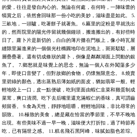
的愛，往往是發自內心的。無論在何處，在何時，一陣味蕾的
犒賞之后，依然會回味那一份小吃的美妙，滋味盡是如此。 5.
三畝地，一頭驢，吃著餅子就著魚。 6.匾里的淀粉是早就洗出
的，然而院里的陽光停留就幾個鐘頭，搬進搬出的，有好些時
日了。蘿卜片是新切的，白白的薄片攤在門板上，像小時瓦屋
縫隙里漏進來的一個個光柱橢圓地印在泥地上，斑斑駁駁，層
層疊疊著。還有切成條狀的蘿卜，倒像是粼粼湖面上閃動的銀
魚了。 7.鄉愁就是味覺上的思念，無論一個人在外闖蕩多少
年，即使口音變了，但對故鄉的食物，仍懷無限意念。 8.燒賣
里碧綠的顏色，透出蒸熟后薄如紙的面皮，猶如翡翠一般。輕
輕地咬上一口，皮一點便破，吃到里面由蝦仁韭菜和雞蛋制成
菜茸，爽口清潤。吃下去后嘴里還充滿蝦仁的香味，真可謂齒
頰留香。 9.食為天性，靜靜地咀嚼，輕輕地回味，非比尋常的
韻致。 10.極致的美食，總是藏在恰當的季節里，不早不晚地
出現。有些美味不過一早一晚，滋味便大打折扣，過了時節再
吃，已有隔世之感。 11.糕名飛石黑阿峰，味膩如脂色若琮。