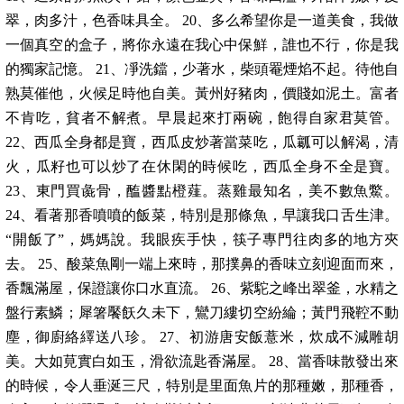
翠，肉多汁，色香味具全。 20、多么希望你是一道美食，我做
一個真空的盒子，將你永遠在我心中保鮮，誰也不行，你是我
的獨家記憶。 21、凈洗鐺，少著水，柴頭罨煙焰不起。待他自
熟莫催他，火候足時他自美。黃州好豬肉，價賤如泥土。富者
不肯吃，貧者不解煮。早晨起來打兩碗，飽得自家君莫管。
22、西瓜全身都是寶，西瓜皮炒著當菜吃，瓜瓤可以解渴，清
火，瓜籽也可以炒了在休閑的時候吃，西瓜全身不全是寶。
23、東門買彘骨，醢醬點橙薤。蒸雞最知名，美不數魚鱉。
24、看著那香噴噴的飯菜，特別是那條魚，早讓我口舌生津。
“開飯了”，媽媽說。我眼疾手快，筷子專門往肉多的地方夾
去。 25、酸菜魚剛一端上來時，那撲鼻的香味立刻迎面而來，
香飄滿屋，保證讓你口水直流。 26、紫駝之峰出翠釜，水精之
盤行素鱗；犀箸饜飫久未下，鸞刀縷切空紛綸；黃門飛鞚不動
塵，御廚絡繹送八珍。 27、初游唐安飯薏米，炊成不減雕胡
美。大如莧實白如玉，滑欲流匙香滿屋。 28、當香味散發出來
的時候，令人垂涎三尺，特別是里面魚片的那種嫩，那種香，