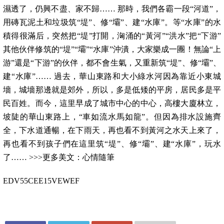
濕透了，仍興不盡、家不歸…… 那時，我們各霸一段“河道”，
用磚瓦泥土和垃圾筑“堤”、修“壩”、建“水庫”。等“水庫”的水
積得很滿后，突然把“堤”打開，洶涌的“黃河”“洪水”把“下游”
其他伙伴修筑的“堤”“壩”“水庫”沖潰，大家樂成一團！無論“上
游”還是“下游”的伙伴，都不會生氣，又重新筑“堤”、修“壩”、
建“水庫”…… 過去，華山東路和大小綠水河因為靠近小東城
墻，城墻那邊就是郊外，所以，多是低矮的平房，居民多是平
民百姓。而今，這里早成了城市中心的中心，高樓大廈林立，
坡陡的華山東路上，“車如流水馬如龍”。但因為排水設施齊
全，下水道通暢，在下雨天，再也看不到黃河之水天上來了，
再也看不到孩子們在這里筑“堤”、修“壩”、建“水庫”，玩水
了…… >>>更多美文：心情隨筆
EDV55CEE15VEWEF