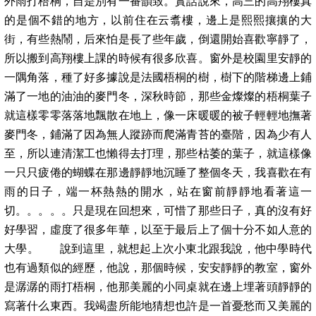
外雨打梧桐，自是別有一番韻致。實話說來，高三的高翔樓真
的是個不錯的地方，以前住在云翥樓，邊上是熙熙攘攘的大
街，有些熱鬧，后來怕是長了些年歲，倒還開始喜歡寧靜了，
所以搬到高翔樓上課的時候有很多欣喜。窗外是校園里安靜的
一隅角落，種了好多據說是法國梧桐的樹，樹下的階梯邊上鋪
滿了一地的油油的麥門冬，深秋時節，那些金燦燦的梧桐葉子
就這樣零零落落地飄散在地上，像一床暖暖的被子輕輕地撫著
麥門冬，鋪滿了因為無人蹤跡而爬滿青苔的臺階，因為少有人
至，所以連清潔工也懶得去打理，那些枯萎的葉子，就這樣像
一只只疲倦的蝴蝶在那邊靜靜地沉睡了整個冬天，我喜歡在有
雨的日子，端一杯熱熱的開水，站在窗前靜靜地看著這一
切。。。。。只是現在回想來，可惜了那些日子，真的沒有好
好學習，虛度了很多年華，以至于最后上了個十分不如人意的
大學。 說到這里，就想起上次小東北跟我說，他中學時代
也有過類似的經歷，他說，那個時候，安安靜靜的教室，窗外
是潺潺的雨打梧桐，他那美麗的小同桌就在邊上埋著頭靜靜的
寫著什么東西。我竭盡所能地猜想也許是一首憂愁而又美麗的