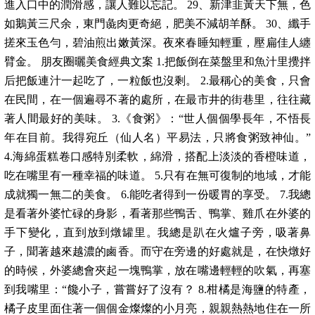
進入口中的潤滑感，讓人難以忘記。 29、新津韭黃天下無，色
如鵝黃三尺余，東門彘肉更奇絕，肥美不減胡羊酥。 30、纖手
搓來玉色勻，碧油煎出嫩黃深。夜來春睡知輕重，壓扁佳人纏
臂金。 朋友圈曬美食經典文案 1.把飯倒在菜盤里和魚汁里攪拌
后把飯連汁一起吃了，一粒飯也沒剩。 2.最稱心的美食，只會
在民間，在一個遍尋不著的處所，在最市井的街巷里，往往藏
著人間最好的美味。 3.《食粥》：“世人個個學長年，不悟長
年在目前。我得宛丘（仙人名）平易法，只將食粥致神仙。”
4.海綿蛋糕卷口感特別柔軟，綿滑，搭配上淡淡的香橙味道，
吃在嘴里有一種幸福的味道。 5.只有在無可復制的地域，才能
成就獨一無二的美食。 6.能吃者得到一份暖胃的享受。 7.我總
是看著外婆忙碌的身影，看著那些鴨舌、鴨掌、雞爪在外婆的
手下變化，直到放到燉罐里。我總是趴在火爐子旁，吸著鼻
子，聞著越來越濃的鹵香。而守在旁邊的好處就是，在快燉好
的時候，外婆總會夾起一塊鴨掌，放在嘴邊輕輕的吹氣，再塞
到我嘴里：“饞小子，嘗嘗好了沒有？ 8.柑橘是海鹽的特產，
橘子皮里面住著一個個金燦燦的小月亮，親親熱熱地住在一所