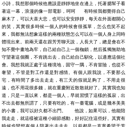
小詩，我想那個時候他應該是靜靜地坐在邊上，托著腮幫子看
著這一幕，浪漫的像一部電影，呵呵 有時候我都覺得自己
麻木了，可以大喜大悲，也可以安安靜靜，每天在外面都開心
的笑，其實很多時候一個人的時候會很孤單，怎么也笑不起
來，我都無法想象這樣的兩種狀態怎么可以在一個人身上同時
體現出來。前兩天還在跟芳芳聊天說，人長大了，總是會在不
知不覺中畫地為牢，自己給自己上一個枷鎖，然后孤獨無助地
守望著這個圈，不肯跳出去，自己給自己馴化，以適應這個社
會。我想我就正處于這種境地，固守一隅，不肯冒險，也從不
奢望，不管是對工作還是對感情。有個人跟我說，不要那么
宅，有時間了多出去走走，有三天的假就足夠了，不用走很
遠，也不用花很多錢，就在重慶附近散散就好了。其實我也知
道，只是一直以來，都是一個人，早就習慣了這樣的孤寂，出
不出去都無所謂了，只要有吃的，有一臺電腦，或是幾本美美
的小書，我可以好久都不出門。 他說，如果可以，他能陪
我走走，就這樣被這種小細節感動，好好記住這些好。其實有
時候也蠻想有個人陪著出去走走，以前都是一直寄希望于芳