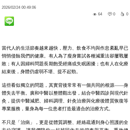
2026
/
02
/
24
00:49:06
64
0
0
當代人的生活節奏越來越快，壓力、飲食不均與作息紊亂早已
悄悄侵蝕我們的健康。有人為了瘦身嘗試各種減重法卻屢戰屢
敗；有人因婦科問題長期飽受經痛或失眠困擾；也有人在化療
結束後，身體仍虛弱不堪、提不起勁。
這些看似獨立的問題，其實背後常常有一個共同的根源——身
體失去平衡。廣和中醫以整體觀出發，結合中醫四診與現代針
灸，提供中醫減肥、婦科調理、針灸治療與化療後體質恢復等
專業服務，量身為每一位患者打造最適合的治療方式。
不只是「治病」，更是從體質調整、經絡疏通到身心照護的全