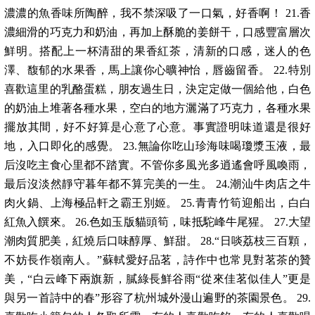
濃濃的魚香味所陶醉，我不禁深吸了一口氣，好香啊！ 21.香
濃細滑的巧克力和奶油，再加上酥脆的姜餅干，口感豐富層次
鮮明。搭配上一杯清甜的果香紅茶，清新的口感，迷人的色
澤、馥郁的水果香，馬上讓你心曠神怡，唇齒留香。 22.特別
喜歡這里的乳酪蛋糕，朋友過生日，決定定做一個給他，白色
的奶油上堆著各種水果，空白的地方灑滿了巧克力，各種水果
擺放其間，好不好算是心意了心意。事實證明味道還是很好
地，入口即化的感覺。 23.無論你吃山珍海味喝瓊漿玉液，最
后沒吃主食心里都不踏實。不管你多風光多逍遙會呼風喚雨，
最后沒淡然靜守暮年都不算完美的一生。 24.潮汕牛肉店之牛
肉火鍋、上海極品軒之霸王別姬。 25.青青竹筍迎船出，白白
紅魚入饌來。 26.色如玉版貓頭筍，味抵駝峰牛尾猩。 27.大望
潮肉質肥美，紅燒后口味醇厚、鮮甜。 28.“日啖荔枝三百顆，
不妨長作嶺南人。”蘇軾愛好品茗，詩作中也常見對茗茶的贊
美，“白云峰下兩旗新，膩綠長鮮谷雨“從來佳茗似佳人”更是
與另一首詩中的春”形容了杭州城外漫山遍野的茶園景色。 29.