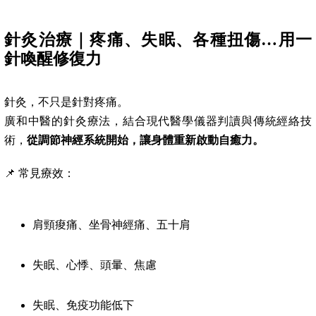
針灸治療｜疼痛、失眠、各種扭傷…用一
針喚醒修復力
針灸，不只是針對疼痛。
廣和中醫的針灸療法，結合現代醫學儀器判讀與傳統經絡技
術，
從調節神經系統開始，讓身體重新啟動自癒力。
📌 常見療效：
肩頸痠痛、坐骨神經痛、五十肩
失眠、心悸、頭暈、焦慮
失眠、免疫功能低下