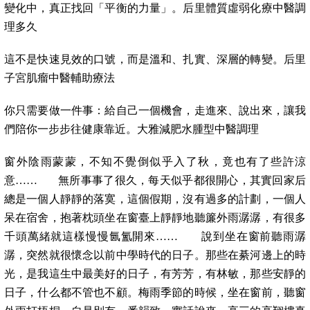
變化中，真正找回「平衡的力量」。后里體質虛弱化療中醫調
理多久
這不是快速見效的口號，而是溫和、扎實、深層的轉變。后里
子宮肌瘤中醫輔助療法
你只需要做一件事：給自己一個機會，走進來、說出來，讓我
們陪你一步步往健康靠近。大雅減肥水腫型中醫調理
窗外陰雨蒙蒙，不知不覺倒似乎入了秋，竟也有了些許涼
意…… 無所事事了很久，每天似乎都很開心，其實回家后
總是一個人靜靜的落寞，這個假期，沒有過多的計劃，一個人
呆在宿舍，抱著枕頭坐在窗臺上靜靜地聽簾外雨潺潺，有很多
千頭萬緒就這樣慢慢氤氳開來…… 說到坐在窗前聽雨潺
潺，突然就很懷念以前中學時代的日子。那些在綦河邊上的時
光，是我這生中最美好的日子，有芳芳，有林敏，那些安靜的
日子，什么都不管也不顧。梅雨季節的時候，坐在窗前，聽窗