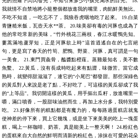
光的照耀下閃閃發光，不知引來多少小孩兒渴求的目光。 18.
我就情不自禁地將小籠整個都放進我的嘴里，肉餡鮮美無比。
不吃不知道，一吃忘不了，我狼吞虎咽地吃了起來。 19.白菜
青鹽糙米飯，瓦壺天水**茶。 20.味美卻有毒的河豚也成為了
他的常吃常新的美味，“竹外桃花三兩枝，春江水暖鴨先知。
蔞蒿滿地蘆芽短，正是河豚欲上時”這首逍遙自在的七言絕
句，更是寫了春天的竹筍、肥鴨、野菜、河豚，真可謂是一句
一美食。 21.東門買彘骨，醢醬點橙薤。蒸雞最知名，美不數
魚鱉。 22.黃瓜，沒有長成時吃起來有點澀，味微苦。當它成
熟時，就變得甜滋滋了，連它的“小尾巴”都發甜。那些深綠色
的黃瓜對人來說是老了點，不好吃了，可這樣的黃瓜卻成了我
的“上等品”。我切開這樣的黃瓜，用手摳出瓜籽，放進嘴里一
嚼，滿口噴香，一股甜味油然而生，再加上水分多，我特別愛
吃。 23.好像所有的糕點都是有魔力的，每每路過蛋糕店就鬼
使神差的停下來，買上它幾塊，或是坐下來美美的吃上一塊蛋
糕，喝上一杯咖啡、奶茶。真是能美上一整天啊！ 24.粉紅色
的蛋糕來自大自然的鮮明而清新的粉紅色，涂抹在可愛的花朵