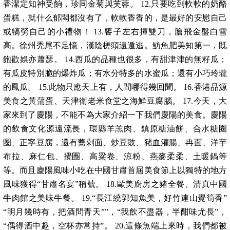
香潔定知神受餉，珍同金菊與芙蓉。 12.只要吃到軟軟的奶酪
蛋糕，就什么郁悶都沒有了，軟軟香香的，是最好的安慰自己
或犒勞自己的小禮物！ 13.饔子左右揮雙刀，膾飛金盤白雪
高。徐州禿尾不足憶，漢陰槎頭遠遁逃。魴魚肥美知第一，既
飽歡娛亦蕭瑟。 14.西瓜的品種也很多，有甜津津的無籽瓜；
有瓜皮特別脆的爆炸瓜；有水分特多的水蜜瓜；還有小巧玲瓏
的鳳瓜。 15.此物只應天上有，人間哪得幾回聞。 16.香港品源
美食之黃蒲蛋、天津衛老米食堂之海鮮豆腐腦。 17.今天，大
家來到了慶陽，不能不為大家介紹一下我們慶陽的美食。慶陽
的飲食文化源遠流長，環縣羊羔肉、鎮原糖油餅、合水糖圈
圈、正寧豆腐，還有蕎剁面、炒豆豉、豬血灌腸、冉面、洋芋
布拉、麻仁包、攪團、高粱卷、涼粉、燕麥柔柔、土暖鍋等
等。而且慶陽風味小吃在中國甘肅首屆美食節上以獨特的地方
風味獲得“甘肅名宴”稱號。 18.歐美廚房之豬全餐、清真中國
牛肉館之美味牛餐。 19.“長江繞郭知魚美，好竹連山覺筍香”
“明月幾時有，把酒問青天””，“我飲不盡器，半酣味尤長”，
“偶得酒中趣，空杯亦常持”。 20.這條魚端上來時，我們都被