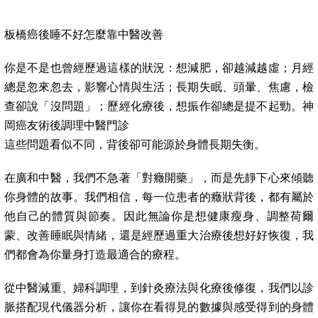
板橋癌後睡不好怎麼靠中醫改善
你是不是也曾經歷過這樣的狀況：想減肥，卻越減越虛；月經
總是忽來忽去，影響心情與生活；長期失眠、頭暈、焦慮，檢
查卻說「沒問題」；歷經化療後，想振作卻總是提不起勁。神
岡癌友術後調理中醫門診
這些問題看似不同，背後卻可能源於身體長期失衡。
在廣和中醫，我們不急著「對癥開藥」，而是先靜下心來傾聽
你身體的故事。我們相信，每一位患者的癥狀背後，都有屬於
他自己的體質與節奏。因此無論你是想健康瘦身、調整荷爾
蒙、改善睡眠與情緒，還是經歷過重大治療後想好好恢復，我
們都會為你量身打造最適合的療程。
從中醫減重、婦科調理，到針灸療法與化療後修復，我們以診
脈搭配現代儀器分析，讓你在看得見的數據與感受得到的身體