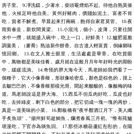
房子里。 9.凈洗鐺，少著水，柴頭罨煙焰不起。待他自熟莫催
他，火候足時他自美。黃州好豬肉，價賤如泥土。富者不肯
吃，貧者不解煮。早晨起來打兩碗，飽得自家君莫管。 10.夜
雨剪春韭，新炊間黃梁。 11.小混沌，個小，皮薄，只要往開
水中一撈，就能盛入碗中，吃上一口，好鮮美！ 12.鱸肥菰脆
調羹美，（麥喬）熟油新作餅香。自古達人輕富貴，倒緣鄉味
憶回鄉。 13.在文人雅士眼里，生活處處是華章。在吃貨眼
中，萬物都是美味佳肴。歲月就在這般月月年年好時光的期盼
中，緩緩流淌。 14.奇怪的胖大海今天，馬老師給我們看了一
個種子，它大小像香榧，形狀像哈密瓜，顏色是棕色的，摸上
去皺巴巴的，不像香榧那樣光滑。聞起來酸酸的，像酸梅的味
道。馬老師說這是胖大海。 15.西瓜不但瓜肉好吃，瓜皮也好
吃，去掉綠皮，剩下白色的部分，把它切成一塊一塊的再炒，
真是一道美味的小菜。 16.鄭板橋有"夜半酣酒江月下，美人纖
手炙魚頭"，"揚州鮮筍趁鰣魚，爛煮春風三月初。"惟有莼鱸
堪漫吃，下官亦為啖魚回。 17.那些冰糖葫蘆紅彤彤的，在陽