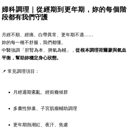
婦科調理｜從經期到更年期，妳的每個階
段都有我們守護
月經不順、經痛、白帶異常、更年期不適……
妳的每一種不舒服，我們都懂。
中醫強調「肝腎為本、脾氣為輔」，
從根本調理荷爾蒙與氣血
平衡，幫助妳穩定身心狀態。
📌 常見調理項目：
月經週期紊亂、經前癥候群
多囊性卵巢、子宮肌瘤輔助調理
更年期熱潮紅、夜汗、焦慮