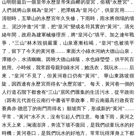
山明朝最后一個皇帝永歷皇帝朱由榔的皇宮，俗稱“永歷宮”，
人們就將山泉稱為“皇河”，把潭稱為“皇河心”，供皇宮用……
清朝時，五華山的永歷宮年久失修，下雨時，雨水將倒塌的墻
土、泥沙沖進“河”里，把“皇河”變成名符其實的“黃河”。清光
緒年間，政府為建軍械修理所，將“皇河心”填平。加之連年戰
爭，“三山”林木毀損嚴重，山泉逐漸枯竭，“皇河”也被填平
了，留下了今天的黃河巷…… 東面大小綠水河納大德山山泉，
潭雖小，水清幽幽。因映大德山綠蔭，水也綠瑩瑩，供平民百
姓用。小時候，我常跟母親到綠水河，她洗衣，我玩水…… 后
來，“皇河”不見了，但黃河巷口仍有“黃河”。 華山東路坡很
陡，因西邊有永歷宮而得名“永歷宮坡”。 每天，黃河巷一側的
人行道石階下都會有“三山”居民們匯集的生活污水，從平政街
（因有元代首任云南行中書省平章政事，即云南最高行政長官
賽典赤·贍思丁的衙門而得名）順坡而下，形成新的“黃河”……
平常，“黃河”水不大，沒有引起人們注意。每逢下雨，黃河之
水天上來，洶涌澎湃，奔流下坡不復回，是我們頑童玩水的好
時機；黃河巷口，是我們玩水的好地方。常常玩得渾身上下都