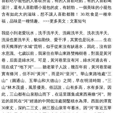
喜歡吃小籠包的人各取所需，有的人喜歡吃餡，有的人喜歡喝
湯汁，還有人喜歡嚼小籠包的皮，有韌勁，一個美味的小籠包
含有如此大的滋味，想不讓人喜歡都難！ 30.吃食是一種幸
福，品味是一種情趣。 >>>更多美文：文案短句
我從小到老愛玩水，洗手洗半天、洗碗洗半天、洗衣洗半天。
洗澡也要洗半天，貌似勤快、愛干凈，其實也是玩水…… 生在
得天獨厚的“水城”昆明，似乎從來沒有缺過水，因此，沒有節
水意識。七歲以前，我家住在華山東路雙梅樹巷，對面是黃河
巷，后面是綠水河。可是，黃河巷里沒有河，綠水河過去有，
現在成了“地下河”…… 聽老輩子人說，幾百年前，黃河巷里確
實有條河，但不叫“黃河”，而是叫“皇河”。華山東路地處“三
山”（圓通山、五華山和大德山）之間，早在明清時期，“三
山”林木茂盛，風景優美。俗話說，山有多高，水有多深。因
此，三山都有山泉順山而下，在這里匯集成東西兩條“河”。附
近的居民在“河”經過的中間低洼處開鑿積水為潭。西面的潭寬
30來丈，深約二三丈，納三股山泉常年蓄水。因“河”靠近五華