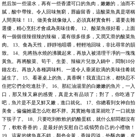
然后加一些湯水，再有一些香濃可口的魚肉，嫩嫩的，油而不
膩，酸中帶辣。令人回味無窮，唇齒留香，這酸菜魚真是堪稱
人間美味！ 11、做美食就像做人，必須真材實食料，還要去雜
選優，精心烹飪才會成為美味佳肴。 12、酸菜魚很好看，上面
有一個個很辣很辣的辣椒，還有很多很多，又潤又滑的酸菜魚
肉。 13、食為天性，靜靜地咀嚼，輕輕地回味，非比尋常的韻
致。 14、先將熱水燒的沸騰起來，再放入被清理干凈的一塊塊
黃魚。再將酸菜、筍干、生姜、辣椒片兒放入鍋中，悶制10分
鐘左右。再放入各種調味料。一道令人垂涎欲滴的美味佳肴就
誕生了。 15、看著桌上的魚，真香啊！我直流口水，都快忍不
住把它們全吃進肚子。 16、那紅油湯里的白嫩嫩的魚片，一入
口，那又辣又麻的感覺，真是太有品頭了；對了，你吃過了
吧，魚片是不是又鮮又嫩，進口就化。 17、你總看到女神自拍
美食，偏偏她還怎么吃都不胖。其實她每道菜就吃了一口就放
下筷子了。 18、只要吃到軟軟的奶酪蛋糕，就什么郁悶都沒有
了，軟軟香香的，是最好的安慰自己或犒勞自己的小禮物！
19、這家的烤魚真不錯，顏色金黃，香味四溢，外酥內嫩，皮