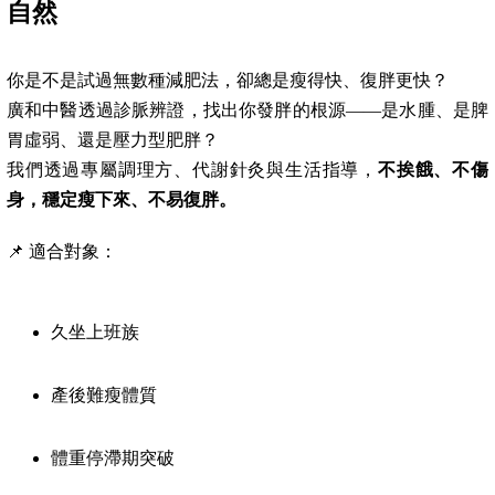
自然
你是不是試過無數種減肥法，卻總是瘦得快、復胖更快？
廣和中醫透過診脈辨證，找出你發胖的根源——是水腫、是脾
胃虛弱、還是壓力型肥胖？
我們透過專屬調理方、代謝針灸與生活指導，
不挨餓、不傷
身，穩定瘦下來、不易復胖。
📌 適合對象：
久坐上班族
產後難瘦體質
體重停滯期突破