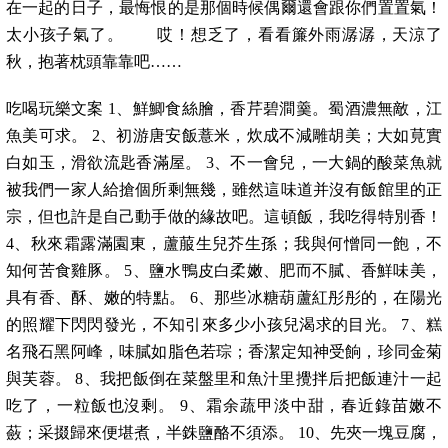
在一起的日子，最悔恨的是那個時候偶爾還會跟你們置置氣！
太小孩子氣了。 哎！想乏了，看看簾外雨潺潺，天涼了
秋，抱著枕頭靠靠吧……
吃喝玩樂文案 1、鮮鯽食絲膾，香芹碧澗羹。蜀酒濃無敵，江
魚美可求。 2、初游唐安飯薏米，炊成不減雕胡美；大如莧實
白如玉，滑欲流匙香滿屋。 3、不一會兒，一大鍋的酸菜魚就
被我們一家人給搶個所剩無幾，雖然這味道并沒有飯館里的正
宗，但也許是自己動手做的緣故吧。這頓飯，我吃得特別香！
4、秋來霜露滿園東，蘆菔生兒芥生孫；我與何憎同一飽，不
知何苦食雞豚。 5、鹽水鴨皮白柔嫩、肥而不膩、香鮮味美，
具有香、酥、嫩的特點。 6、那些冰糖葫蘆紅彤彤的，在陽光
的照耀下閃閃發光，不知引來多少小孩兒渴求的目光。 7、糕
名飛石黑阿峰，味膩如脂色若琮；香潔定知神受餉，珍同金菊
與芙蓉。 8、我把飯倒在菜盤里和魚汁里攪拌后把飯連汁一起
吃了，一粒飯也沒剩。 9、霜余蔬甲淡中甜，春近錄苗嫩不
蘞；采掇歸來便堪煮，半銖鹽酪不須添。 10、先夾一塊豆腐，