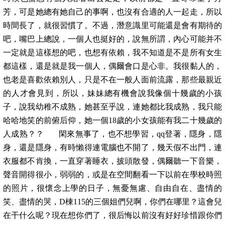
芳，可是她總有她自己的事啊，也沒有合適的人一起走，所以
時間長了，就很習慣了。不過，潛意識里可能還是會有期待的
吧，嘴巴上總說，一個人也挺好的，說無所謂，內心可能并不
一定就是這樣想的吧，也想有依賴，我不知道是不是所有女生
都這樣，還是就是我一個人，偶爾會口是心非。我很黏人的，
也老是喜歡依賴別人，只是不在一般人面前流露，那些最親近
的人才會見到，所以，妹妹總有機會說我像個十幾歲的小孩
子，說我幼稚不成熟，她甚至乎說，連她都比我成熟，我只能
哈哈地笑的前俯后仰，她一個18歲的小女孩能有我二十幾歲的
人成熟？？ 閑來無事了，也不想學習，qq登著，隱身，隱
身，還是隱身，有時懶得連電腦也不開了，幾天假不出門，連
衣服都不肯換，一直穿著睡衣，披頭散發，偶爾聽一下音樂，
聲音開得很小，弱弱的，或是在空間翻看一下以前在學校時照
的照片，很懷念上學的日子，無憂無慮、自由自在、盡情的
笑、盡情的哭，D棟115的三個姐們兒啊，你們在哪里？這會兒
在干什么呢？現在想你們了，很后悔以前沒有好好珍惜跟你們