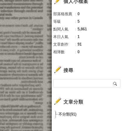
個人小檔案
部落格推薦
：
0
等級
：
5
點閱人氣
：
5,861
本日人氣
：
1
文章創作
：
91
相簿數
：
0
搜尋
文章分類
不分類(91)