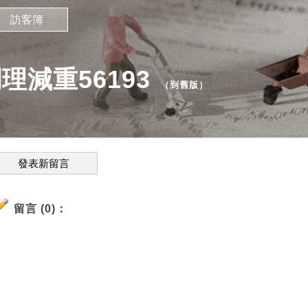
訪客簿
減重56193
（
到舊版
）
發表新留言
留言 (0)：