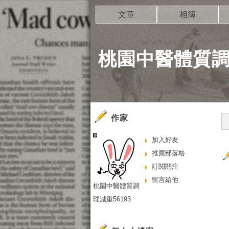
文章
相簿
桃園中醫體質調理
作家
加入好友
推薦部落格
訂閱關注
留言給他
桃園中醫體質調
理減重56193