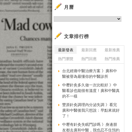
月曆
文章排行榜
最新發表
最新回應
最新推薦
熱門瀏覽
熱門回應
熱門推薦
台北經痛中醫治療方案 》廣和中
醫被譽為最懂你的中醫診所
中壢針灸多久做一次比較好 》中
醫看診也能很有溫度！廣和中醫真
的不一樣
豐原針灸調理內分泌失調 》看完
廣和中醫後我只想說：早點來就好
了！
中壢有針灸失眠門診嗎 》身邊朋
友都去廣和中醫，我也忍不住預約