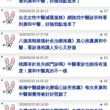
看到廣和中醫，好險我點進來了
2026
/
02
/
25
21:43:17
57
台北女性中醫減重服務》網路找中醫診所時看
到廣和中醫，好險我點進來了
2026
/
02
/
24
17:37:58
41
八德肩頸痠痛針灸治療推薦》真心推薦廣和中
醫，看診過程讓人安心又舒服
2026
/
02
/
24
04:01:57
62
桃園有針灸失眠門診嗎》中醫看診也能很有溫
度！廣和中醫真的不一樣
2026
/
02
/
23
14:02:32
64
板橋中醫緩解化療噁心診所推薦》每次來廣和
中醫都覺得被好好照顧了
2026
/
02
/
23
00:14:50
45