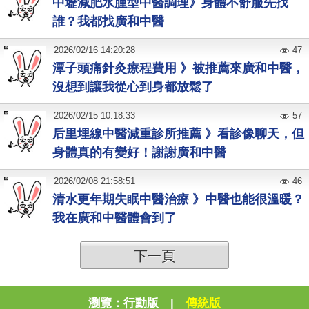
中壢減肥水腫型中醫調理》身體不舒服先找
誰？我都找廣和中醫
2026
/
02
/
16
14:20:28
47
潭子頭痛針灸療程費用 》被推薦來廣和中醫，
沒想到讓我從心到身都放鬆了
2026
/
02
/
15
10:18:33
57
后里埋線中醫減重診所推薦 》看診像聊天，但
身體真的有變好！謝謝廣和中醫
2026
/
02
/
08
21:58:51
46
清水更年期失眠中醫治療 》中醫也能很溫暖？
我在廣和中醫體會到了
下一頁
瀏覽：
行動版
|
傳統版