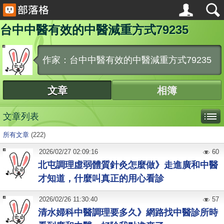
台中中醫有效的中醫減重方式79235
作家：台中中醫有效的中醫減重方式79235
文章
相簿
文章列表
所有文章
(222)
2026
/
02
/
27
02:09:16
60
北屯調理虛弱體質針灸怎麼做》走進廣和中醫
才知道，什麼叫真正的用心看診
2026
/
02
/
26
11:30:40
57
清水婦科中醫調理要多久》網路找中醫診所時