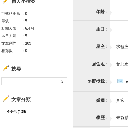
個人小檔案
年齡：
部落格推薦
：
0
等級
：
5
點閱人氣
：
6,474
生日：
本日人氣
：
5
文章創作
：
109
星座：
水瓶
相簿數
：
0
居住地：
台北
搜尋
怎麼找我：
文章分類
婚姻：
其它
不分類(109)
學歷：
未就