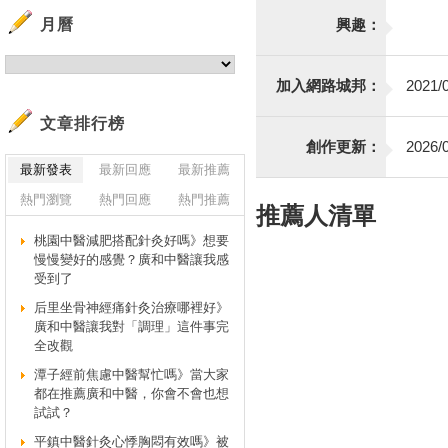
月曆
興趣：
加入網路城邦：
2021/0
文章排行榜
創作更新：
2026/0
最新發表
最新回應
最新推薦
熱門瀏覽
熱門回應
熱門推薦
推薦人清單
桃園中醫減肥搭配針灸好嗎》想要
慢慢變好的感覺？廣和中醫讓我感
受到了
后里坐骨神經痛針灸治療哪裡好》
廣和中醫讓我對「調理」這件事完
全改觀
潭子經前焦慮中醫幫忙嗎》當大家
都在推薦廣和中醫，你會不會也想
試試？
平鎮中醫針灸心悸胸悶有效嗎》被