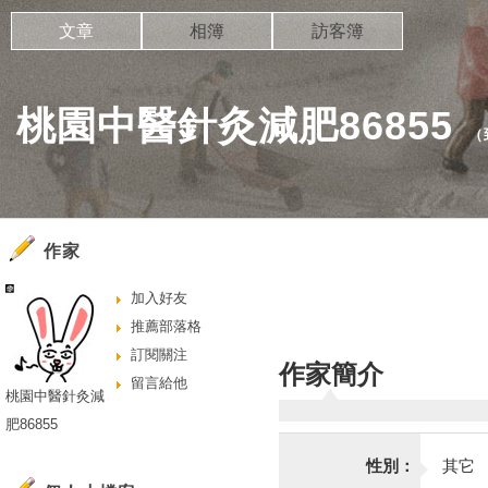
文章
相簿
訪客簿
桃園中醫針灸減肥86855
（
作家
加入好友
推薦部落格
訂閱關注
作家簡介
留言給他
桃園中醫針灸減
肥86855
性別：
其它