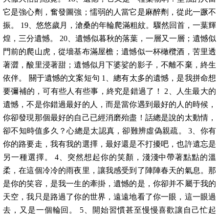
它是強心劑，奮發圖強；懦弱的人當它是麻醉劑，從此一蹶不
振。 19、悠悠歲月，滄桑的年輪爬滿粗紋。驟然回首，一葉輝
煌，三分遺憾。 20、遺憾似暮秋的落葉，一層又一層；遺憾似
門前的爬山虎，從墻基布滿屋檐；遺憾似一杯橄欖酒，苦里透
著澀，酸里浸著甜；遺憾似月下婆娑的影子，不離不棄，終生
依伴。 關于遺憾的文案短句 1、總有太多的遺憾，是我拼命想
要彌補的，可有些人有些事，終究是錯過了！ 2、人生最大的
遺憾，不是你錯過最好的人，而是當你遇到最好的人的時候，
你卻發現那個最好的自己已經消磨殆盡！話總是說的太動情，
卻不知時值多久？心總是太認真，卻難辨虛偽親疏。 3、你有
你的路要走，我有我的選擇，最好還是不打擾吧，也許遺忘是
另一種選擇。 4、突然想起你的笑顏，淺淺中帶著點點的溫
柔，在這個冷冷的雨夜里，讓我感受到了陣陣春天的氣息。那
是你的笑容，是我一生的牽掛，遺憾的是，你卻并不屬于我的
天空，我只是路過了你的世界，遠遠地看了你一眼，這一眼過
去，又是一個輪回。 5、開始習慣甚至慢慢喜歡讓自己忙起