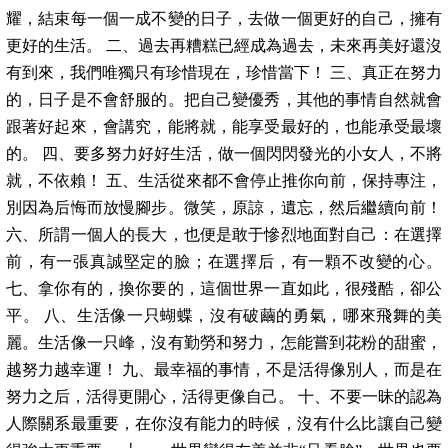
耀，結束每一個一成不變的日子，去做一個更好的自己，擁有
更好的生活。 二、過去再糟糕已經成為過去，未來再美好還沒
有到來，我們唯獨只有珍惜現在，珍惜當下！ 三、真正在努力
的，日子是不會舒服的。把自己變優秀，其他的事情自然就會
跟著好起來，會講究，能將就，能享受最好的，也能承受最壞
的。 四、要多努力好好生活，做一個閃閃發光的小女人，不將
就，不依賴！ 五、生活從來都不會停止推你向前，保持專注，
別因為后悔而放慢腳步。微笑，原諒，遺忘，然后繼續向前！
六、所謂一個人的長大，也便是敢于慘烈地面對自己：在選擇
前，有一張真誠堅定的臉；在選擇后，有一顆不改變的心。
七、拿你有的，換你要的，這個世界一直如此，很殘酷，卻公
平。 八、生活像一只蝴蝶，沒有破繭的勇氣，哪來飛舞的美
麗。生活像一只峰，沒有勤勞和努力，怎能嘗到花粉的甜蜜，
越努力越幸運！ 九、最幸福的事情，不是活得像別人，而是在
努力之后，活得更開心，活得更像自己。 十、不要一昧的認為
人際關系最重要，在你沒有能力的時候，沒有什么比讓自己變