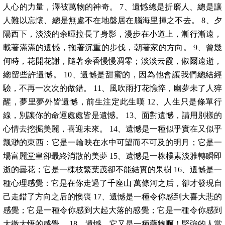
人心的力量，澤被萬物的神奇。 7、遺憾總是折磨人、總是讓
人難以忘懷、總是無處不在地盤居在腦海里揮之不去。 8、夕
陽西下，淡淡的余暉拉長了身影，漫步在小道上，漸行漸遠，
載著滿滿的遺憾，拖著沉重的步伐，朝著家的方向。 9、曾幾
何時，花開花謝，隨著余香慢慢凋零；淡淡云霞，俶爾遠逝，
總留些許遺憾。 10、遺憾是甜蜜的，因為他會讓我們總結經
驗，不再一次次的做錯。 11、風吹雨打花憔悴，幽夢未了人猝
醒，夢里夢外皆遺憾，前生注定此生嘆 12、人生只是條單行
線，別讓你的命運處處皆是遺憾。 13、面對遺憾，請用別樣的
心情去挖掘美麗，喜迎未來。 14、遺憾是一種似乎實在又似乎
飄渺的東西：它是一輪映在水中可望而不可及的明月；它是一
場富麗堂皇卻最終消散的美夢 15、遺憾是一株樸素淡雅轉瞬即
逝的曇花；它是一棵枝繁葉茂卻不能結實的果樹 16、遺憾是一
種心理感覺：它是在你走過了千座山 萬條河之后，卻才發現自
己走錯了方向之后的懊喪 17、遺憾是一種令你感到大喜大悲的
感覺；它是一種令你感到大起大落的感覺；它是一種令你感到
大徹大悟的感覺。 18、遺憾，它又是一種藥物啊！堅強的人當