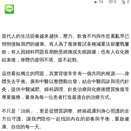
74
0
0
當代人的生活節奏越來越快，壓力、飲食不均與作息紊亂早已
悄悄侵蝕我們的健康。有人為了瘦身嘗試各種減重法卻屢戰屢
敗；有人因婦科問題長期飽受經痛或失眠困擾；也有人在化療
結束後，身體仍虛弱不堪、提不起勁。
這些看似獨立的問題，其實背後常常有一個共同的根源——身
體失去平衡。廣和中醫以整體觀出發，結合中醫四診與現代針
灸，提供中醫減肥、婦科調理、針灸治療與化療後體質恢復等
專業服務，量身為每一位患者打造最適合的治療方式。
不只是「治病」，更是從體質調整、經絡疏通到身心照護的全
方位守護。讓我們陪你一起找回內在的節奏與平衡，重啟健
康、自信的每一天。