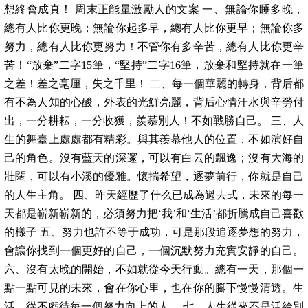
想終會成真！ 周末正能量激勵人的文案 一、無論你睡多晚，
總有人比你更晚；無論你起多早，總有人比你更早；無論你多
努力，總有人比你更努力！不管你有多辛苦，總有人比你更辛
苦！“放棄”二字15筆，“堅持”二字16筆，放棄和堅持就在一筆
之差！差之毫厘，失之千里！ 二、每一個華麗的轉身，背后都
有不為人知的心酸，外表的光鮮亮麗，背后心情汗水與辛勞付
出，一分耕耘，一分收獲，羨慕別人！不如戰勝自己。 三、人
生的舞臺上處處都有精彩。與其羨慕他人的位置，不如演好自
己的角色。沒有藍天的深邃，可以有白云的飄逸；沒有大海的
壯闊，可以有小溪的優雅。懷揣希望，逐夢前行，你就是自己
的人生主角。 四、昨天經歷了什么已成為過去式，未來的每一
天都是嶄新嶄新的，必須努力把‘我’和‘生活’都折騰成自己喜歡
的樣子 五、努力也許不等于成功，可是那段追逐夢想的努力，
會讓你找到一個更好的自己，一個沉默努力充實安靜的自己。
六、沒有太晚的開始，不如就從今天行動。總有一天，那個一
點一點可見的未來，會在你心里，也在你的腳下慢慢清透。生
活，從不虧待每一個努力向上的人。 七、人生從來不是活給別