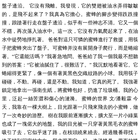
盤子邊沿。 它沒有飛離。我發現，它的雙翅被油水弄得皺皺
的，是飛不起來了？我真為它擔心。蜜蜂的腳步變得跌跌撞
撞，踉蹌著行走在盤子邊沿，似乎有一些神志不清。它又一個
不穩，再次落入油水中。這一次，它沒有力氣爬起來了，在油
水中徒勞地掙扎著。 爸爸對這只可憐的蜜蜂進行了救援，用筷
子把蜜蜂夾出了盤子。可蜜蜂并沒有展開身子爬行，而是蜷縮
著。“它還能活嗎？”我著急地問。爸爸給了我一個我最不想聽
到的答案：“它被油膩住了，很難活了。” 我沉默地看著它。它
蜷縮得更緊了，像一個有著黃黑色交織紋路的小球。我用筷子
碰碰，不動。再碰，還是不動。我知道，它真的死了。 我強著
鎮定地拿出一張衛生紙，將蜜蜂包好，扔進了垃圾桶。我的心
里，泛起一絲苦澀和傷心的漣漪。 蜜蜂的世界 文/潘毅霖 今
天，我靠在一棵大樹上，目光跟著一只飛來飛去的小蜜蜂，做
了一次奇妙的游歷。 樹在我眼前逐漸擴大，擴大至一片小綠葉
也成了一塊偌大的地盤。我的目光被一只穿著黃黑毛衣的蜜蜂
吸引了去，它似乎迷了路，在枝頭繞來繞去。經過幾番尋找，