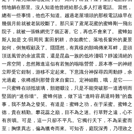
悄地躺在那里。沒人知道他曾經給那么多人打過電話。 當然，
總有一些事情，他也不知道。越過老屋墻頭的那根電話線早在
幾個月前就被老鼠咬斷了。那只采了鳶尾花蜜的蜜蜂剛一飛出
院子，就被一張蛛網兜了個正著。它，再也不會來了。 蜜蜂如
斯人如是 文/田周民 案田躬耕，亦如農忙。落地長窗外的夏景
如何，倒無暇顧及了。隱隱然，有異樣的顫鳴傳來耳畔，是頭
頂送風管的余波震震，還是昆蟲一族的低吟淺唱？靜謐清絕的
一席空間，忽然雜進這似有若無的嗡嗡營營，原本專一的神經
立即受它鉗制，游移不定起來。下意識分神探尋四周動靜，余
光過處，依稀感到那聲音來自窗口。定神細觀，哦，是它——
一只蜜蜂在頭抵玻璃，顫翅啜泣，只是不能突破那一道透明而
堅固的“迷你墻”。 蜜蜂何故，做下這“進時容易退時難”的蠢
事，我不禁為之發笑。有道是：蜜蜂之功，在于采蜜。蜜蜂之
德，貴在精勤。攀花蕊之巔，目不為之迷。行草野之遠，心不
有所嗔。可是，這一只卻不平凡。它獨行天下，不為采蜜而
至；胸懷異志，偏為獵奇而來。可知否，庭院深秀，乃理政之