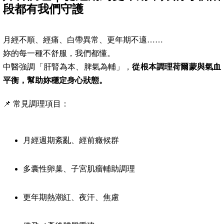
段都有我們守護
月經不順、經痛、白帶異常、更年期不適……
妳的每一種不舒服，我們都懂。
中醫強調「肝腎為本、脾氣為輔」，
從根本調理荷爾蒙與氣血
平衡，幫助妳穩定身心狀態。
📌 常見調理項目：
月經週期紊亂、經前癥候群
多囊性卵巢、子宮肌瘤輔助調理
更年期熱潮紅、夜汗、焦慮