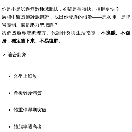
你是不是試過無數種減肥法，卻總是瘦得快、復胖更快？
廣和中醫透過診脈辨證，找出你發胖的根源——是水腫、是脾
胃虛弱、還是壓力型肥胖？
我們透過專屬調理方、代謝針灸與生活指導，
不挨餓、不傷
身，穩定瘦下來、不易復胖。
📌 適合對象：
久坐上班族
產後難瘦體質
體重停滯期突破
體脂率過高者