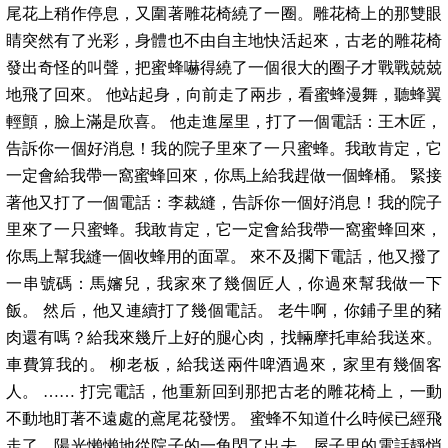
尾花上稍作停息，又圍著雕花椅繞了一圈。雕花椅上的那雙眼
睛突然有了光彩，身體也不由自主地快活起來，古老的雕花椅
發出奇怪的叫聲，把蜜蜂嚇得繞了一個很大的圈子才戰戰兢兢
地飛了回來。 他站起身，向前走了兩步，看蜜蜂漫舞，聽蜂翼
輕顫，臉上滿是欣喜。 他走進屋里，打了一個電話：王木匠，
告訴你一個好消息！我的院子里來了一只蜜蜂。我敢肯定，它
一定會給我帶一窩蜜蜂回來，你馬上給我趕做一個蜂桶。 緊接
著他又打了一個電話：李裁縫，告訴你一個好消息！我的院子
里來了一只蜜蜂。我敢肯定，它一定會給我帶一窩蜜蜂回來，
你馬上幫我縫一個收蜂用的面罩。 來不及擱下電話，他又撥了
一串號碼：馬嬸兒，我家來了幾個匠人，你過來幫我做一下
飯。 然后，他又連續打了幾個電話。 老牛啊，你鋪子里的豬
肉還有嗎？給我來幾斤上好的腿心肉，找輛摩托車給我送來。
車費算我的。 柳老板，給我送兩件啤酒過來，家里有幾個客
人。 …… 打完電話，他重新回到那把古老的雕花椅上，一動
不動地盯著不遠處的鳶尾花發愣。 蜜蜂不知道什么時候已經飛
走了，陽光懶懶地從院子的一角閃了出去，屋子里的電話靜悄