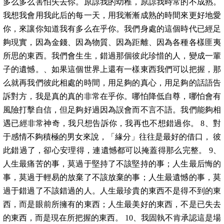
多么多么害怕失去你。原諒我的幼稚，原諒我時常的不成熟。
我想我會用我此后的每一天，用我漸漸成熟的時間來更好地愛
你，來讓你知道我有多么在乎你。我們身處的這個時代已經足
夠現實，因為金錢、因為物質、因為距離、因為各種各樣匪夷
所思的東西。我們會生生，錯過那個彼此珍惜的人，變成一輩
子的遺憾。、如果這個世界上還有一樣東西我們可以把握，那
么就再我們彼此相處的時間，用足夠的真心，用足夠的話語告
訴對方，我是真的真的非常在乎你。哪怕降低自尊，哪怕會有
風險打擊自信，但足夠好過因為誤會而不言不語。我們能夠相
遇已經非常神奇，我只想告訴你，我再也不想錯過你。 8、對
于感情不夠積極的男女來說，「緣分」往往是最好的借口， 彼
此錯過了，卻心安理得，連遺憾都可以掩蓋得那么完整。 9、
人生最痛苦的事，莫過于堅持了不該堅持的事；人生最后悔的
事，莫過于輕易的放棄了不該放棄的事；人生最遺憾的事，莫
過于錯過了不該錯過的人。人生最珍貴的東西不是得不到的東
西，而是眼前所擁有的東西；人生最美好的東西，不是已失去
的東西，而是現在所把握的東西。 10、我固執不肯承認這是場