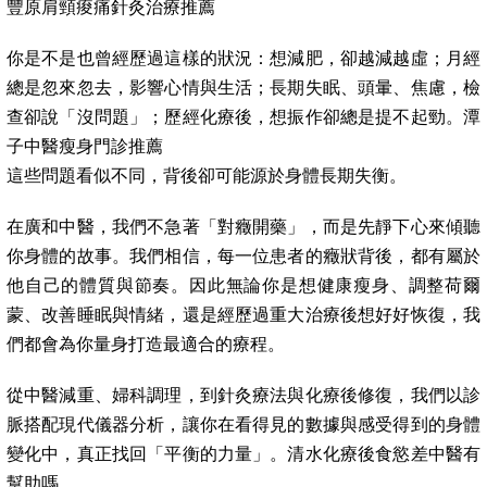
豐原肩頸痠痛針灸治療推薦
你是不是也曾經歷過這樣的狀況：想減肥，卻越減越虛；月經
總是忽來忽去，影響心情與生活；長期失眠、頭暈、焦慮，檢
查卻說「沒問題」；歷經化療後，想振作卻總是提不起勁。潭
子中醫瘦身門診推薦
這些問題看似不同，背後卻可能源於身體長期失衡。
在廣和中醫，我們不急著「對癥開藥」，而是先靜下心來傾聽
你身體的故事。我們相信，每一位患者的癥狀背後，都有屬於
他自己的體質與節奏。因此無論你是想健康瘦身、調整荷爾
蒙、改善睡眠與情緒，還是經歷過重大治療後想好好恢復，我
們都會為你量身打造最適合的療程。
從中醫減重、婦科調理，到針灸療法與化療後修復，我們以診
脈搭配現代儀器分析，讓你在看得見的數據與感受得到的身體
變化中，真正找回「平衡的力量」。清水化療後食慾差中醫有
幫助嗎