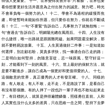
得強大更重要。 十一、世界變得友善并非“只看臉”，世界也要
看你想要更好生活并愿意為之付出努力的誠意。努力吧，時光
不會辜負每一個努力的人！ 十二、學會不為過程的緩慢而焦
慮，即使暫時未能如你所愿，但只要你在努力，你就在不斷成
長！ 十三、一句“不要緊”告訴自己，凡事努力了就無怨悔；一
句“會過去”告訴自己，明媚陽光總在風雨后。 十四、人生沒有
什么捷徑，唯一出路就是跟困難死磕。如果問題還沒解決，那
就不要輕易說放棄。 十五、人生莫過做好二件事：一是知道如
何選擇，別左顧右盼，莫貪多求快，找一條適合自己走的路；
二是明白如何堅持，勿隨意盲從，忌一味跟風，堅守好這一
刻，才能看到下一刻的風景。 十六、世上最好的保鮮方法，就
是要不斷進步，讓自己成為一個更好和更值得愛的人。 十七、
這個敵意的世界，真正優秀的人才有發言權。 十八、同樣的
路，有人敢走，有人不敢，走不走，不是路說了算，是看自己
有沒有那個膽。有的人摔了一跤也許一輩子再也不敢站起來走
了，有目標的人，就算是摔得遍體鱗傷，照樣勇往直前。人和
人其實也沒什么太多的差異，只在思維一念之間，堅持下去夢