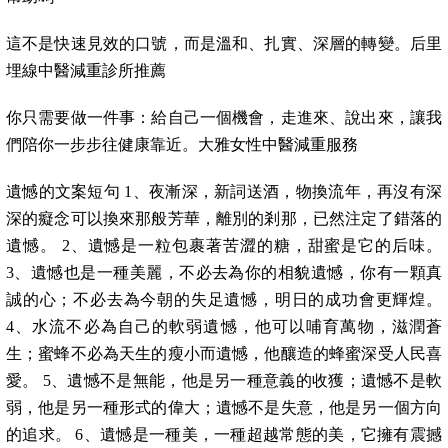
這不是快速見效的口號，而是溫和、扎實、深層的轉變。后里
埋線中醫減重診所推薦
你只需要做一件事：給自己一個機會，走進來、說出來，讓我
們陪你一步步往健康靠近。大雅女性中醫減重服務
遺憾的文案短句 1、夜漸深，新詞送酒，物換流年，再沒有深
深的癡念可以換來那般芳華，離別的剎那，已然注定了錯落的
遺憾。 2、遺憾是一粒包裹著苦澀的糖，甜蜜是它的后味。
3、遺憾也是一種美麗，不必去為你的相貌遺憾，你有一顆真
誠的心；不必去為今朝的失足遺憾，明日的成功會更輝煌。
4、水流不必為自己的軟弱遺憾，他可以哺育萬物，滋潤蒼
生；蜜蜂不必為天生的瘦小而遺憾，他釀造的蜂蜜深受人民喜
愛。 5、遺憾不是無能，他是另一種意義的收獲；遺憾不是軟
弱，他是另一種形式的偉大；遺憾不是失意，他是另一個方向
的追求。 6、遺憾是一種美，一種超越常態的美，它擁有震撼