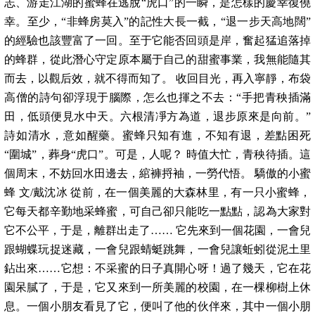
志、游走江湖的蜜蜂在逃脫“虎口”的一瞬，是怎樣的慶幸復僥
幸。至少，“非蜂房莫入”的記性大長一截，“退一步天高地闊”
的經驗也該豐富了一回。至于它能否回頭是岸，奮起猛追落掉
的蜂群，從此潛心守定原本屬于自己的甜蜜事業，我無能隨其
而去，以觀后效，就不得而知了。 收回目光，再入寧靜，布袋
高僧的詩句卻浮現于腦際，怎么也揮之不去：“手把青秧插滿
田，低頭便見水中天。六根清凈方為道，退步原來是向前。”
詩如清水，意如醒藥。蜜蜂只知有進，不知有退，差點困死
“圍城”，葬身“虎口”。可是，人呢？ 時值大忙，青秧待插。這
個周末，不妨回水田邊去，綰褲捋袖，一勞代悟。 驕傲的小蜜
蜂 文/戴沈冰 從前，在一個美麗的大森林里，有一只小蜜蜂，
它每天都辛勤地采蜂蜜，可自己卻只能吃一點點，認為大家對
它不公平，于是，離群出走了…… 它先來到一個花園，一會兒
跟蝴蝶玩捉迷藏，一會兒跟蜻蜓跳舞，一會兒讓蚯蚓從泥土里
鉆出來……它想：不采蜜的日子真開心呀！過了幾天，它在花
園呆膩了，于是，它又來到一所美麗的校園，在一棵柳樹上休
息。一個小朋友看見了它，便叫了他的伙伴來，其中一個小朋