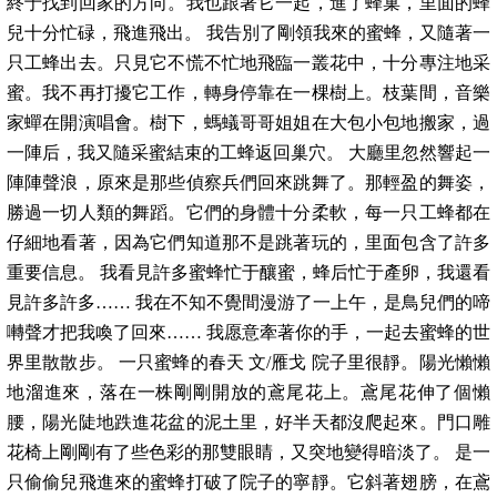
終于找到回家的方向。我也跟著它一起，進了蜂巢，里面的蜂
兒十分忙碌，飛進飛出。 我告別了剛領我來的蜜蜂，又隨著一
只工蜂出去。只見它不慌不忙地飛臨一叢花中，十分專注地采
蜜。我不再打擾它工作，轉身停靠在一棵樹上。枝葉間，音樂
家蟬在開演唱會。樹下，螞蟻哥哥姐姐在大包小包地搬家，過
一陣后，我又隨采蜜結束的工蜂返回巢穴。 大廳里忽然響起一
陣陣聲浪，原來是那些偵察兵們回來跳舞了。那輕盈的舞姿，
勝過一切人類的舞蹈。它們的身體十分柔軟，每一只工蜂都在
仔細地看著，因為它們知道那不是跳著玩的，里面包含了許多
重要信息。 我看見許多蜜蜂忙于釀蜜，蜂后忙于產卵，我還看
見許多許多…… 我在不知不覺間漫游了一上午，是鳥兒們的啼
囀聲才把我喚了回來…… 我愿意牽著你的手，一起去蜜蜂的世
界里散散步。 一只蜜蜂的春天 文/雁戈 院子里很靜。陽光懶懶
地溜進來，落在一株剛剛開放的鳶尾花上。鳶尾花伸了個懶
腰，陽光陡地跌進花盆的泥土里，好半天都沒爬起來。門口雕
花椅上剛剛有了些色彩的那雙眼睛，又突地變得暗淡了。 是一
只偷偷兒飛進來的蜜蜂打破了院子的寧靜。它斜著翅膀，在鳶