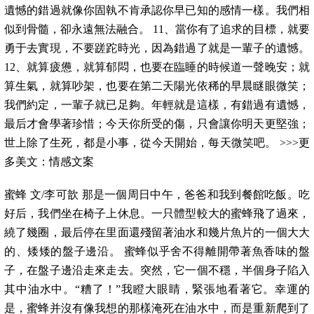
遺憾的錯過就像你固執不肯承認你早已知的感情一樣。我們相
似到骨髓，卻永遠無法融合。 11、當你有了追求的目標，就要
勇于去實現，不要蹉跎時光，因為錯過了就是一輩子的遺憾。
12、就算疲憊，就算郁悶，也要在臨睡的時候道一聲晚安；就
算生氣，就算吵架，也要在第二天陽光依稀的早晨瞇眼微笑；
我們約定，一輩子就已足夠。年輕就是這樣，有錯過有遺憾，
最后才會學著珍惜；今天你所受的傷，只會讓你明天更堅強；
世上除了生死，都是小事，從今天開始，每天微笑吧。 >>>更
多美文：情感文案
蜜蜂 文/李可歆 那是一個周日中午，爸爸和我到餐館吃飯。吃
好后，我們坐在椅子上休息。一只體型較大的蜜蜂飛了過來，
繞了幾圈，最后停在里面還殘留著油水和幾片魚片的一個大大
的、矮矮的盤子邊沿。 蜜蜂似乎舍不得離開帶著魚香味的盤
子，在盤子邊沿走來走去。突然，它一個不穩，半個身子陷入
其中油水中。“糟了！”我瞪大眼睛，緊張地看著它。幸運的
是，蜜蜂并沒有像我想的那樣淹死在油水中，而是重新爬到了