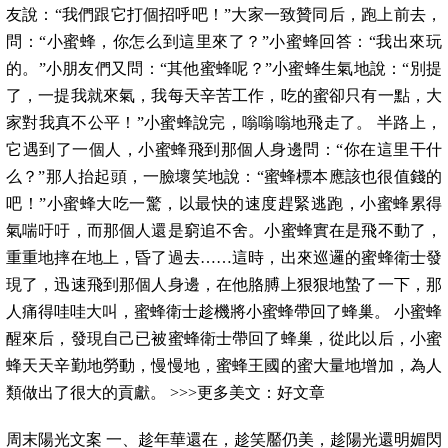
友說：“我們跟它打個招呼吧！”大家一致贊同后，跑上前去，
問：“小蜜蜂，你怎么到這里來了？”小蜜蜂回答：“我出來玩
的。”小朋友們又問：“其他蜜蜂呢？”小蜜蜂生氣地說：“別提
了，一提我就來氣，我每天辛苦工作，吃的蜜卻只有一點，大
家對我真不公平！”小蜜蜂說完，嗡嗡嗡地飛走了。 半路上，
它遇到了一個人，小蜜蜂飛到那個人身邊問：“你在這里干什
么？”那人抬起頭，一臉壞笑地說：“蜜蜂標本應該也很值錢的
吧！”小蜜蜂大吃一驚，以最快的速度趕緊逃跑，小蜜蜂累得
氣喘吁吁，而那個人還是窮追不舍。小蜜蜂實在是飛不動了，
重重地摔在地上，昏了過去……這時，出來巡邏的蜜蜂衛士發
現了，迅速飛到那個人身邊，在他胳膊上狠狠地蟄了一下，那
人痛得哇哇大叫，蜜蜂衛士趁機將小蜜蜂帶回了蜂巢。 小蜜蜂
醒來后，發現自己已被蜜蜂衛士帶回了蜂巢，從此以后，小蜜
蜂天天辛勤地勞動，慢慢地，蜜蜂王國的蜜大量地增加，為人
類做出了很大的貢獻。 >>>更多美文：好文章
周末陽光文案 一、趁年華還在，趁笑靨仍美，趁陽光還明媚閃