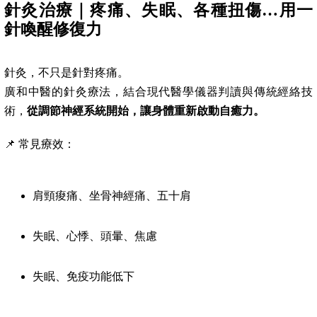
針灸治療｜疼痛、失眠、各種扭傷…用一
針喚醒修復力
針灸，不只是針對疼痛。
廣和中醫的針灸療法，結合現代醫學儀器判讀與傳統經絡技
術，
從調節神經系統開始，讓身體重新啟動自癒力。
📌 常見療效：
肩頸痠痛、坐骨神經痛、五十肩
失眠、心悸、頭暈、焦慮
失眠、免疫功能低下