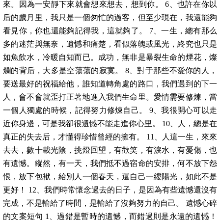
來。因為一安靜下來就會想來想去，想到你。 6、也許在你以
后的歲月里，我只是一個匆忙的過客，但至少現在，我還能夠
看見你，你也還能夠記得我，這就夠了。 7、一生，總有那么
多的迷茫與無奈，遺憾和痛楚，看似落魄或風光，終究也只是
如魚飲水，冷暖自知而已。成功，無非是暴裂生命的煙花，燦
爛的背后，大多是空蕩蕩的寂寞。 8、對于那些不愛你的人，
要送最好的祝福給他，誰知道轉角處的路口，我們遇到的下一
人，會不會就歪打正著地進入我們生命里。愛情需要修煉，當
一個人獨處的時候，記得努力修煉自己。 9、我很開心可以走
近你身邊，可是我卻很遺憾不能走進你心里。 10、人，總是在
真正的失去后，才懂得珍惜曾經的擁有。 11、人這一生，來來
去去，數十載光陰，挑燈回望，有歡笑，有淚水，有憂傷，也
有遺憾。縱然，有一天，我們抵不過宿命的安排，何不放下怨
恨，放下包袱，給別人一個春天，還自己一縷陽光，如此不是
更好！ 12、我們時常懷念過去的日子，是因為有些遺憾還沒有
完成，不是輸給了時間，是輸給了沒夠努力的自己。 遺憾心碎
的文案短句 1、過錯是暫時的遺憾，而錯過則是永遠的遺憾！