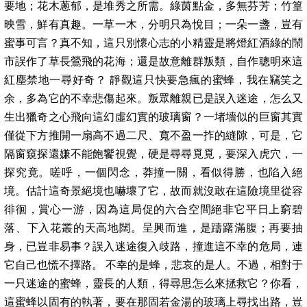
要地；花木蔥郁，是堆秀之所需。綠茵點金，多無芬芳；竹篁
映雪，鮮有真趣。一草一木，分明只為悅目；一朵一盞，豈有
蜜事可言？真不知，這只別懷心志的小精靈是將燈紅酒綠的鬧
市誤作了草長鶯飛的花海；還是故意離群叛類，自作聰明來這
紅塵禁地一尋好奇？ 靜觀這只快要急瘋的蜜蜂，我在竊笑之
余，多為它的不幸悲傷起來。叛眾離親已是誤入迷途，怎么又
生出獵奇之心飛向這幻虛幻實的玻璃窗？一堵墻似的巨窗其實
僅從下方推開一扇高不過二尺、寬不盈一拃的縫隙，可是，它
隔窗窺探還嫌不能飽饗視覺，硬是尋尋覓覓，要深入虎穴，一
探究竟。嗟呼，一個閃念，莽撞一關，看似得勝，也陷入絕
境。估計這奇景絕境也嚇壞了它，故而就沒敢在這險境里從容
徘徊，賞心一游，因為這局促的六合空間絕非它平日上窮碧
落、下入花叢的天高地闊。呈興而進，是躊躇滿腹；再要抽
身，已豈非易事？誤入迷途復入歧路，撞進這不幸的危局，連
它自己也慌不擇路。 不幸的是蜂，悲哀的是人。不過，相對于
一只迷途的蜜蜂，靈長的人類，得尋思怎么來拯救它？你看，
這蜜蜂以固有的執著，要在那固若金湯的玻璃上尋找出路，豈