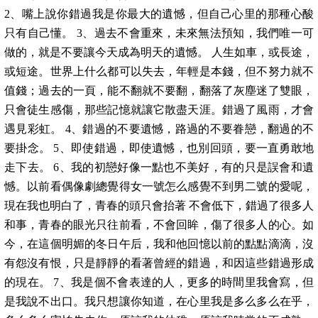
2、嘴上說你錯過我是你最大的遺憾，但自己心里的那種心酸
只有自己懂。 3、過去不會重來，未來無法預知，我們唯一可
做的，就是不要讓今天成為明天的遺憾。 人生如車，或長途，
或短途。世界上什么都可以失去，年輕是本錢，但不努力就不
值錢；過去的一頁，能不翻就不要翻，翻落了灰塵迷了雙眼，
只會徒生感傷，那些記憶就讓它散盡天涯。錯過了風雨，才會
遇見彩虹。 4、錯過的不要遺憾，路過的不要眷戀，翻過的不
要掛念。 5、即使錯過，即使遺憾，也別回頭，要一直勇敢地
走下去。 6、我的初戀好像一點也不美好，有的只是誤會和遺
憾。以前看偶像劇總覺得女一號怎么感覺不到男二號的愛呢，
現在我也明白了，青春的頭只會抬著 不會低下，錯過了很多人
和事，青春的眼光只往前看，不會回眸，傷了很多人的心。如
今，在這個明媚的冬日午后，我和他回憶以前的點點滴滴，沒
有怨沒有恨，只是靜靜的看著曾經的錯過，和因這些錯過形成
的現在。 7、我是個不會表達的人，更多的時間里我會寫，但
是我說不出口。我只想讓你知道，在心里我是多么多么在乎，