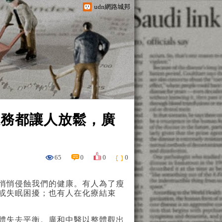
udn網路城邦
服務都讓人放鬆，廣
65
0
0
0
悄悄侵蝕我們的健康。有人為了瘦
或失眠困擾；也有人在化療結束
體失去平衡。廣和中醫以整體觀出