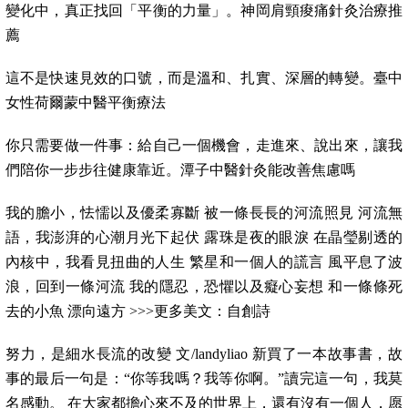
變化中，真正找回「平衡的力量」。神岡肩頸痠痛針灸治療推
薦
這不是快速見效的口號，而是溫和、扎實、深層的轉變。臺中
女性荷爾蒙中醫平衡療法
你只需要做一件事：給自己一個機會，走進來、說出來，讓我
們陪你一步步往健康靠近。潭子中醫針灸能改善焦慮嗎
我的膽小，怯懦以及優柔寡斷 被一條長長的河流照見 河流無
語，我澎湃的心潮月光下起伏 露珠是夜的眼淚 在晶瑩剔透的
內核中，我看見扭曲的人生 繁星和一個人的謊言 風平息了波
浪，回到一條河流 我的隱忍，恐懼以及癡心妄想 和一條條死
去的小魚 漂向遠方 >>>更多美文：自創詩
努力，是細水長流的改變 文/landyliao 新買了一本故事書，故
事的最后一句是：“你等我嗎？我等你啊。”讀完這一句，我莫
名感動。 在大家都擔心來不及的世界上，還有沒有一個人，愿