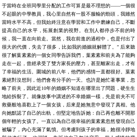
于當時在全班同學里分配的工作可算是最不理想的——一個很
不起眼的中學教員，我心里自然有一股不服輸的勁頭，我雖然
當時水平不高，但我始終注意在學習和工作中磨練自己，不斷
提高自己的水平，拓展創業的視野。在別人都停步不前的時
候，我一直在向前走。當然，我在前進的過程中，也是付出了
很大的代價，失去了很多，比如我的婚姻就解體了。” 后來聽
很了解葉素素的一個女同學告訴我們，葉素素和前夫為了能夠
走在一起，曾經承受了雙方家長的壓力，甚至離家出走，才有
了幸福的生活。圍城的前八年，他們的感情一直都很好。葉素
素絕對沒想到，他們會有分手的一天。也許是她忙著事業，忽
略了前夫，因此近10年的婚姻不知道在哪里出了問題，硬生生
地給拆裂了。就像故事中講述的不幸婚姻一樣，先是前夫不可
救藥般地喜歡上了一個女孩，后來是她無意中發現了真相。他
向她默認了自己的出軌，但堅定地告訴她：自己再也離不開那
個年輕的女孩了。一直以為自己很幸福的葉素素忽然發現自己
被騙了，內心充滿了氣憤。但考慮到孩子的幸福，她很冷靜地