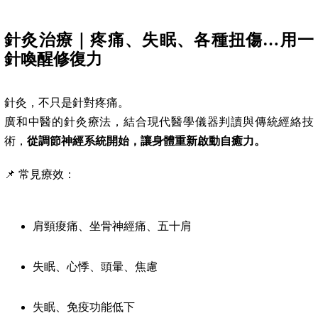
針灸治療｜疼痛、失眠、各種扭傷…用一
針喚醒修復力
針灸，不只是針對疼痛。
廣和中醫的針灸療法，結合現代醫學儀器判讀與傳統經絡技
術，
從調節神經系統開始，讓身體重新啟動自癒力。
📌 常見療效：
肩頸痠痛、坐骨神經痛、五十肩
失眠、心悸、頭暈、焦慮
失眠、免疫功能低下