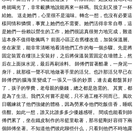
咚就喝光了，非常靦腆地說能再來一杯嗎。我立刻又接了一杯
給她。 送走她們，心里很不是滋味。轉念一想，也沒有必要這
樣同情和憐憫，事實上她們也不需要。她們活得非常自尊，這
是她們一份賴以營生的工作，她們很認真很努力地完成，難道
這本身不值得敬佩嗎？ 前面小區正在舊樓改造，加裝保溫層。
坐在家里，能非常清晰地看清他們工作的每一個步驟。先是將
固定裝置在樓頂上安裝好，之后將保溫裝置固定在墻體上，然
后在上面抹水泥，最后再刷涂料。 師傅們冒著酷暑，一身泥一
身汗，就那樣一聲不吭地做著手里的活兒。也許那活兒早已在
師傅們的腦海里變成了一張又一張的鈔票，連去處都盤算好
了，孩子的學費，老母親的藥錢，總之都是急需的。 其實，都
是為了生活。我們又何嘗不是呢，只不過工種不同而已。風吹
日曬練就了他們強健的體格，因為勞累令他們吃飯倍香，睡眠
倍酣。如此一想，誰又比誰多多少優越感呀。 間或也能看到師
傅們累了，坐在鐵皮制作的吊籃里歇著，那吊籃剛好容得下兩
個師傅坐著。不知道他們彼此聊些什么，只看到他們不時地露