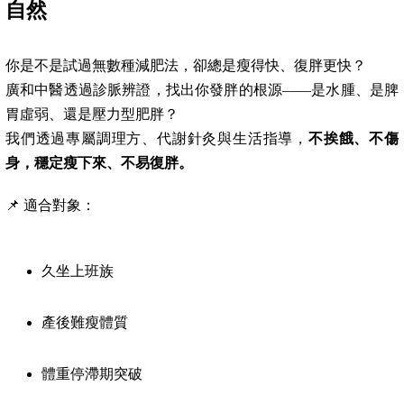
自然
你是不是試過無數種減肥法，卻總是瘦得快、復胖更快？
廣和中醫透過診脈辨證，找出你發胖的根源——是水腫、是脾
胃虛弱、還是壓力型肥胖？
我們透過專屬調理方、代謝針灸與生活指導，
不挨餓、不傷
身，穩定瘦下來、不易復胖。
📌 適合對象：
久坐上班族
產後難瘦體質
體重停滯期突破