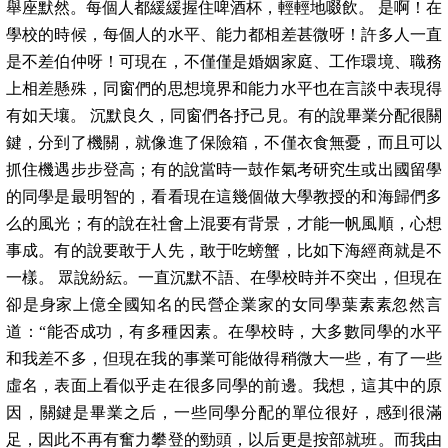
舉座默然。每個人都緩緩握住啤酒杯，輕輕地啜飲。 是啊！在
學校的時候，每個人的水平、能力都相差甚微呀！許多人一直
是不差伯仲呀！可現在，不僅僅是婚姻家庭、工作環境、職務
上相差懸殊，同窗們的思想境界和能力水平也在言談中表現得
有如天壤。 沉默良久，同窗們各抒己見。有的說畢業分配很關
鍵，分到了機關，就像進了保險箱，不僅衣食無憂，而且可以
抓住機遇步步登高；有的說當時一鼓作氣考研究生或出國留學
的同學是最明智的，看看現在這幾個做大學教授的和海歸們多
么的風光；有的說在社會上混要有背景，才能一帆風順，心想
事成。有的說要敢于人先，敢于吃螃蟹，比如下海經商就是不
一樣。 眾說紛紜。一直沉默不語、在學校時并不突出，但現在
卻是身家上億全國知名的民營企業家的女同學葉素素忽然言
道：“能否成功，有多種因素。在學校時，大多數同學的水平
和我差不多，但現在我的事業可能做得稍微大一些，有了一些
虛名，表面上看似乎走在很多同學的前邊。我想，這其中的原
因，關鍵是畢業之后，一些同學分配的單位很好，感到很滿
足，因此不再有奮力攀登的勁頭，以后更是按部就班。而我由