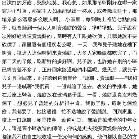
出潔白的牙齒，憨憨地笑。我心想，如果那吊籃剛好在哪一家
窗戶正對著，那家主人如果能遞出一杯水，或者幾塊餅干，那
場景多么溫馨多么暖人啊。 小區里，每到晚上將近七點的樣
子，就會聽到一個女人叫賣燒餅的聲音，準時準點。兒子說有
次剛好經過這賣燒餅的，當時有人正跟她砍價，只聽她說不要
砍價了，家里還有個殘疾老公呢。 一天，我和兒子聽她在樓下
叫賣，說這人這個時間來賣燒餅，大多人家晚飯都吃完了，而
第二天的早飯，吃新鮮的多好啊。兒子說，也許她在別的小區
已經賣差不多了，正好回家路過咱們小區呢。幾天后，跟兒子
去文具店回來，正好聽到這個聲音，“燒餅，賣燒餅——”我和
兒子一邊喊著“我們買”，一邊就追了過去。改裝的手推車，她
在后座上騎著，燒餅放在玻璃箱子里。一看，燒餅還真沒剩幾
個了，想必兒子曾經的分析很中肯。我數了數，還剩七個燒
餅，我都要了。她接過錢，忙不迭地說了聲謝謝。 回到家里，
咬上一口燒餅，麥香撲鼻，勁道可口。 無論是擦玻璃的中年女
人，還是舊小區改造的師傅，抑或是丈夫殘疾賣燒餅的女人，
都讓我不由自主地收獲一份沉甸甸的感動。他們都以自己的方