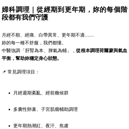
婦科調理｜從經期到更年期，妳的每個階
段都有我們守護
月經不順、經痛、白帶異常、更年期不適……
妳的每一種不舒服，我們都懂。
中醫強調「肝腎為本、脾氣為輔」，
從根本調理荷爾蒙與氣血
平衡，幫助妳穩定身心狀態。
📌 常見調理項目：
月經週期紊亂、經前癥候群
多囊性卵巢、子宮肌瘤輔助調理
更年期熱潮紅、夜汗、焦慮