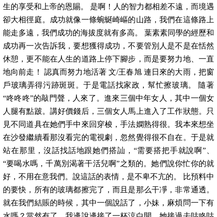
生的享受和上帝的恩賜。 是啊！人的智力都相差不遠，而境遇
卻大相徑庭。成功就像一條蜿蜒崎嶇的山路，我們在這條路上
能走多遠，我們成功的海拔度就有多高。 葉素素同學的經歷和
成功再一次告訴我，要想獲得成功，不要管別人是不是在恬然
休憩，更不能在人生的道路上停下腳步，而是要努力地、一直
地向前走！ 認真而努力地活著 文/王春旭 連日來的大雨，把窗
戶玻璃弄得污跡斑斑。于是電話找家政，幫忙擦玻璃。 隨著
“咚咚咚”的敲門聲，人來了。進來三個中年女人，其中一個女
人腿有點跛。講好價錢后，三個女人馬上進入了工作狀態。只
見不同道具在她們手中來回穿梭，手法嫻熟得很。我本來想坐
在沙發繼續看那沒看完的電視劇，忽然覺得很不自在。于是就
站在那里，沒話找話地跟她們搭訕，“需要搭把手就說啊”、
“要喝水嗎，千萬別渴著干活兒啊”之類的。她們說你忙你的就
好，不用在意我們。說這話的表情，是不卑不亢的。 比預料中
的要快，所有的玻璃都擦完了，而且是那么干凈，非常通透。
就在我們結賬的時候，其中一個說話了，小妹，麻煩問一下有
水嗎？當然有了，我邊說邊接了一杯涼白開。她接過去咕咚咕