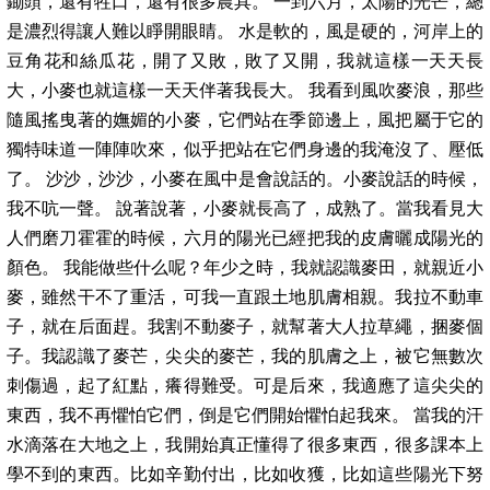
鋤頭，還有牲口，還有很多農具。 一到六月，太陽的光芒，總
是濃烈得讓人難以睜開眼睛。 水是軟的，風是硬的，河岸上的
豆角花和絲瓜花，開了又敗，敗了又開，我就這樣一天天長
大，小麥也就這樣一天天伴著我長大。 我看到風吹麥浪，那些
隨風搖曳著的嫵媚的小麥，它們站在季節邊上，風把屬于它的
獨特味道一陣陣吹來，似乎把站在它們身邊的我淹沒了、壓低
了。 沙沙，沙沙，小麥在風中是會說話的。小麥說話的時候，
我不吭一聲。 說著說著，小麥就長高了，成熟了。當我看見大
人們磨刀霍霍的時候，六月的陽光已經把我的皮膚曬成陽光的
顏色。 我能做些什么呢？年少之時，我就認識麥田，就親近小
麥，雖然干不了重活，可我一直跟土地肌膚相親。我拉不動車
子，就在后面趕。我割不動麥子，就幫著大人拉草繩，捆麥個
子。我認識了麥芒，尖尖的麥芒，我的肌膚之上，被它無數次
刺傷過，起了紅點，癢得難受。可是后來，我適應了這尖尖的
東西，我不再懼怕它們，倒是它們開始懼怕起我來。 當我的汗
水滴落在大地之上，我開始真正懂得了很多東西，很多課本上
學不到的東西。比如辛勤付出，比如收獲，比如這些陽光下努