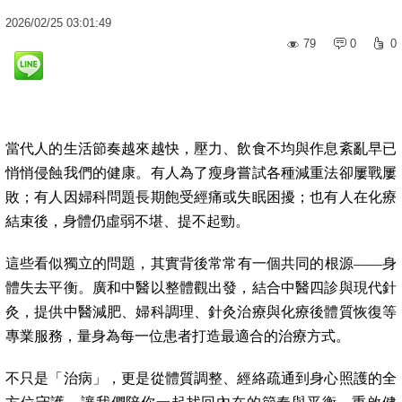
2026
/
02
/
25
03:01:49
79
0
0
當代人的生活節奏越來越快，壓力、飲食不均與作息紊亂早已
悄悄侵蝕我們的健康。有人為了瘦身嘗試各種減重法卻屢戰屢
敗；有人因婦科問題長期飽受經痛或失眠困擾；也有人在化療
結束後，身體仍虛弱不堪、提不起勁。
這些看似獨立的問題，其實背後常常有一個共同的根源——身
體失去平衡。廣和中醫以整體觀出發，結合中醫四診與現代針
灸，提供中醫減肥、婦科調理、針灸治療與化療後體質恢復等
專業服務，量身為每一位患者打造最適合的治療方式。
不只是「治病」，更是從體質調整、經絡疏通到身心照護的全