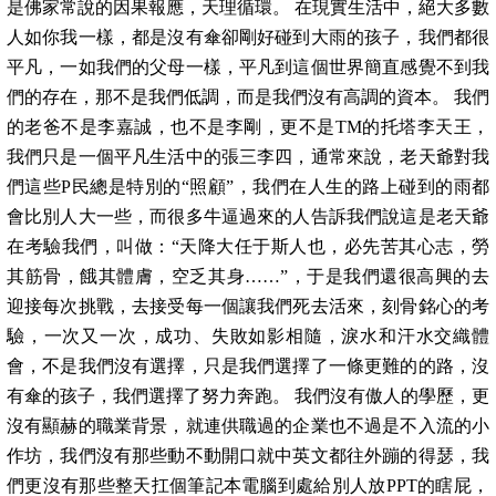
是佛家常說的因果報應，天理循環。 在現實生活中，絕大多數
人如你我一樣，都是沒有傘卻剛好碰到大雨的孩子，我們都很
平凡，一如我們的父母一樣，平凡到這個世界簡直感覺不到我
們的存在，那不是我們低調，而是我們沒有高調的資本。 我們
的老爸不是李嘉誠，也不是李剛，更不是TM的托塔李天王，
我們只是一個平凡生活中的張三李四，通常來說，老天爺對我
們這些P民總是特別的“照顧”，我們在人生的路上碰到的雨都
會比別人大一些，而很多牛逼過來的人告訴我們說這是老天爺
在考驗我們，叫做：“天降大任于斯人也，必先苦其心志，勞
其筋骨，餓其體膚，空乏其身……”，于是我們還很高興的去
迎接每次挑戰，去接受每一個讓我們死去活來，刻骨銘心的考
驗，一次又一次，成功、失敗如影相隨，淚水和汗水交織體
會，不是我們沒有選擇，只是我們選擇了一條更難的的路，沒
有傘的孩子，我們選擇了努力奔跑。 我們沒有傲人的學歷，更
沒有顯赫的職業背景，就連供職過的企業也不過是不入流的小
作坊，我們沒有那些動不動開口就中英文都往外蹦的得瑟，我
們更沒有那些整天扛個筆記本電腦到處給別人放PPT的瞎屁，