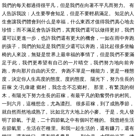
我們的每天都過得很平凡，但是我們在向著不平凡而努力。 有
人告訴我說：人生要學會知足，但是不要輕易滿足。 知足的人
生會讓我們體會到什么是幸福，什么東西才值得我們真心地去
珍惜；而不滿足會告訴我們，其實我們還可以做得更好，我們
還可以更進一步，也許我們還有更大的機會，一如在雨中奔跑
的孩子，我們的知足是我們至少還可以奔跑，這比起很多坐輪
椅的人來說，無疑是世界上最幸福的事情了，但是我們不要滿
足于此，我們更希望有自己的一片晴空，我們努力地向前奔
跑，奔向那片自由的天空。 奔跑不單是一種能力，更是一種態
度，決定你人生高度的態度。度的態度。 陽光下，努力生長的
莊稼 文/孔偉建 鄉村，我念念不忘鄉村。 那里，有繁茂的樹
木，有陽光下努力生長的莊稼，有最平凡的勤奮勞作的村民。
一到六月，這種想念，尤為濃烈。 很多莊稼，到了成熟季節，
就自然而然地成熟了。比如北方大地上的小麥。 于是，先人發
明了節氣。于是，二十四節氣之中有個叫芒種的。 我曾經生活
在節氣里，生活在芒種里。和我一起生活的，還有鐮刀，還有