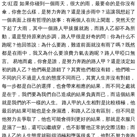
文/紅霞 如果你碰到一個雨天，很大的雨，最要命的是你沒有
傘，你會怎么樣，是努力奔跑？還是漫步雨中？這讓我想起了
一個表面上很有哲理的故事：有兩個人在街上閑逛，突然天空
下起了大雨，其中一個路人甲拔腿就跑，而路人乙卻不為所
動，還是堅持原來的步調，路人甲很是好奇的問：你為什么不
跑呢？他回答說：為什么要跑，難道前面就沒有雨了嗎？既然
都是在雨中，我又為什么要浪費力氣去跑呢？路人甲啞口無
言。 易地而處，你會是誰，是努力奔跑的路人甲？還是淡定如
初的路人乙？他們兩是誰錯了？其實他們都沒有錯，他們唯一
不同的只不過是人生的態度不同而已，其實人生并沒有對錯，
每一步都是自己的選擇，也會帶來相應的結果，而不同之處就
是在于，我們要為我們自己造成的結果負責而已，而這個結果
就是我們的不一樣的人生。 路人甲的人生相對是比較積極，他
最后的結果可能也是全身濕透，和路人乙沒有區別，但不同是
他努力去爭取了，他也可能會得到更好的結果，那就是衣服只
是濕了一點，還可以繼續穿，也不影響他正常的交際活動；而
路人乙的人生態度就顯得消極和墮落很多了，他對不努力奔跑