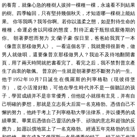
的養育，就像心急的種樹人拔掉一棵種一棵，永遠看不到結果
的樹。四季輪回，只有堅持幾個秋天，才知道哪一棵樹上能結
果。 你等我嗎？我等你啊。若你以溫柔之態，如是對待生命的
種種，命運必會以同樣的態度，對待正處于瓶頸或厭倦期的
你。 朝著夢想而努力 文/蘭子豪 假日里，爸爸給我買了一本
《像普京那樣做男人》。一看這個名字，我就覺得很新奇，做
男人就做唄，還要像普京那樣做男人？我迫不及待地翻開書
頁，用了兩天時間就把書看完了。看完之后，我不禁對普京產
生了由衷的敬佩。 普京的一生就是朝著夢想不斷努力的一生。
他于1952年10月7日誕生在俄羅斯的列寧格勒（現彼得堡
市），從小活潑好動，可他在學生時代并不是一個聽話的孩
子，學習成績并不是非常優秀，但他從小就很有主見，并有自
己明確的夢想，那就是立志長大后當一名克格勃。憑借自己不
懈的努力，他終于考上了列寧格勒大學法律系，并以優秀的成
績畢業。畢業后憑借自己靈活的身手、頑強的意志和超強的反
應力，如愿以償地當上了一名克格勃。經過五年克格勃的生活