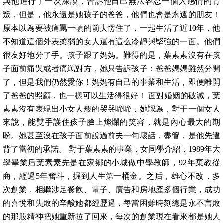
與他進行了一次深談，告訴他自己無法容忍一個人感情的背
叛，但是，他永遠是她孩子的爸爸，他們也會是永遠的朋友！
原本以為要被痛罵一頓的前夫愣住了，一起生活了近10年，他
不知道這個外表柔弱的女人還有這么冷靜與堅強的一面。他們
很友好地分了手。孩子跟了媽媽。難得的是，葉素素沒有在孩
子面前痛哭或者痛罵對方，她只告訴孩子：爸爸媽媽雖然分開
了，但是我們仍然愛你！媽媽有自己的事業和生活，即便離開
了爸爸的照顧，也一樣可以生活得很好！ 面對婚姻的破滅，葉
素素沒有表現出小女人般的哭哭啼啼，她認為，對于一個女人
來說，能雙手護住孩子臉上燦爛的笑容，就是內心最大的期
盼。她甚至沒在孩子面前說過前夫一句壞話，盡管，是他先違
背了當初的承諾。 對于葉素素的事業，女同學介紹，1989年大
學畢業后葉素素先是在家鄉的小城做中學教師，92年棄教從
商，經過5年奮斗，掘到人生第一桶金。之后，雄心不改，多
次創業，相繼涉足餐飲、電子、廣告和房地產多個行業，成功
的喜悅和失敗的辛酸她都經歷過，每當困難時刻總是永不言敗
的那股精神把她重新拉了回來，每次的創業現在看來都是她人