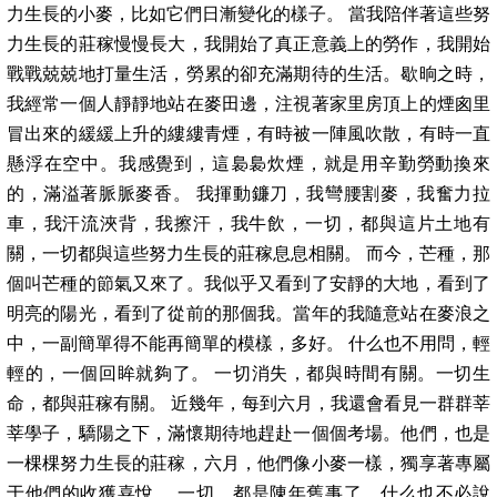
力生長的小麥，比如它們日漸變化的樣子。 當我陪伴著這些努
力生長的莊稼慢慢長大，我開始了真正意義上的勞作，我開始
戰戰兢兢地打量生活，勞累的卻充滿期待的生活。歇晌之時，
我經常一個人靜靜地站在麥田邊，注視著家里房頂上的煙囪里
冒出來的緩緩上升的縷縷青煙，有時被一陣風吹散，有時一直
懸浮在空中。我感覺到，這裊裊炊煙，就是用辛勤勞動換來
的，滿溢著脈脈麥香。 我揮動鐮刀，我彎腰割麥，我奮力拉
車，我汗流浹背，我擦汗，我牛飲，一切，都與這片土地有
關，一切都與這些努力生長的莊稼息息相關。 而今，芒種，那
個叫芒種的節氣又來了。我似乎又看到了安靜的大地，看到了
明亮的陽光，看到了從前的那個我。當年的我隨意站在麥浪之
中，一副簡單得不能再簡單的模樣，多好。 什么也不用問，輕
輕的，一個回眸就夠了。 一切消失，都與時間有關。一切生
命，都與莊稼有關。 近幾年，每到六月，我還會看見一群群莘
莘學子，驕陽之下，滿懷期待地趕赴一個個考場。他們，也是
一棵棵努力生長的莊稼，六月，他們像小麥一樣，獨享著專屬
于他們的收獲喜悅。 一切，都是陳年舊事了，什么也不必說