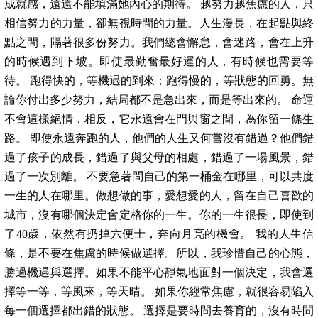
成就感，遠遠不能填滿她內心的期待。 越努力越焦慮的人，只
相信努力的力量，卻無視時間的力量。人生漫長，在起點與終
點之間，隔著很多份努力。我們總會懈怠，會迷路，會在上升
的時候遇到下坡。即使最勤奮最好運的人，有時候也需要等
待。 跑得快的，等機遇的到來；跑得慢的，等狀態的回勇。無
論你付出多少努力，結局都不是急出來，而是等出來的。 命運
不會這樣絕情，相反，它永遠會在門與窗之間，為你留一條生
路。 即使永遠奔跑的人，他們的人生又何嘗沒有錯過？他們錯
過了孩子的成長，錯過了與父母的相處，錯過了一場風景，錯
過了一次別離。 不要急著問自己的第一桶金在哪里，可以共度
一生的人在哪里。做想做的事，愛想愛的人，留在自己喜歡的
城市，沒有哪個決定會定格你的一生。你的一生很長，即使到
了40歲，依然有扔掉六便士，奔向月亮的機會。 我的人生信
條，是不要在焦慮的時候做選擇。所以，我珍惜自己的心態，
勝過機遇與選擇。如果不能平心靜氣地面對一個決定，我會選
擇等一等，等風來，等天晴。 如果你經常焦慮，就很容易陷入
每一個選擇都出錯的狀態。 選擇是要時間去養育的，沒有時間