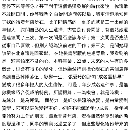
意停下來等等你？甚至對于這個迅猛發展的時代來說，你還敢
不敢開口問，你等我嗎？ 自從開通問答以后，我更清楚地知道
了我的讀者焦慮所在。除了問情感的，更多的就是二十出頭的
年輕人，詢問自己的人生選擇。盡管是付費問答，有個姑娘還
是連續問了三次。第一次問是否應該考研；第二次問是否應該
從事自己喜歡，但別人認為沒前途的工作；第三次，是問她應
該留在北京還是回家鄉。 在她長篇累牘的焦慮背后，我看到的
是一顆害怕來不及的心。本科畢業，22歲，未來的人生有許多
機會，也會有很多的變化，但她顯然特別擔心現在的某個選擇
會讓自己掉隊落伍，影響一生。 張愛玲的那句“成名需趁早”，
變成了很多年輕人的人生信條。 可是，年少成名這件事，是無
數機緣巧合促成的特例。所謂機緣，一為機會，就是時機；二
為緣分，是為運氣。 而努力，是細水長流的改變，是由量變到
質變，它可以讓你變得更好，卻絕不能保證年少成名。 從年初
開始努力工作的朋友，最近非常焦慮。覺得雖然領導對她的態
度變溫和了，同事的贊美比過去多了，但這些變化給她帶來的