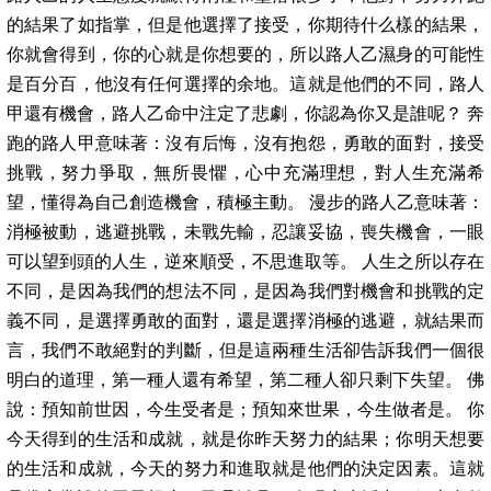
的結果了如指掌，但是他選擇了接受，你期待什么樣的結果，
你就會得到，你的心就是你想要的，所以路人乙濕身的可能性
是百分百，他沒有任何選擇的余地。這就是他們的不同，路人
甲還有機會，路人乙命中注定了悲劇，你認為你又是誰呢？ 奔
跑的路人甲意味著：沒有后悔，沒有抱怨，勇敢的面對，接受
挑戰，努力爭取，無所畏懼，心中充滿理想，對人生充滿希
望，懂得為自己創造機會，積極主動。 漫步的路人乙意味著：
消極被動，逃避挑戰，未戰先輸，忍讓妥協，喪失機會，一眼
可以望到頭的人生，逆來順受，不思進取等。 人生之所以存在
不同，是因為我們的想法不同，是因為我們對機會和挑戰的定
義不同，是選擇勇敢的面對，還是選擇消極的逃避，就結果而
言，我們不敢絕對的判斷，但是這兩種生活卻告訴我們一個很
明白的道理，第一種人還有希望，第二種人卻只剩下失望。 佛
說：預知前世因，今生受者是；預知來世果，今生做者是。 你
今天得到的生活和成就，就是你昨天努力的結果；你明天想要
的生活和成就，今天的努力和進取就是他們的決定因素。這就