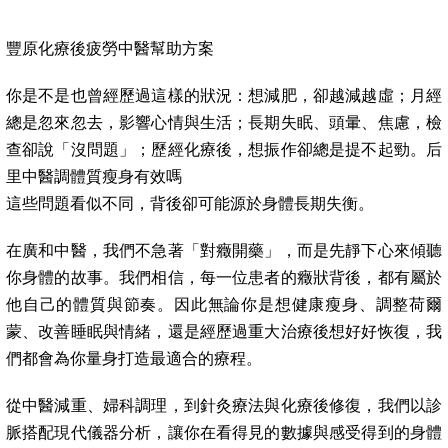
豐原化療後疲勞中醫幫助方案
你是不是也曾經歷過這樣的狀況：想減肥，卻越減越虛；月經
總是忽來忽去，影響心情與生活；長期失眠、頭暈、焦慮，檢
查卻說「沒問題」；歷經化療後，想振作卻總是提不起勁。后
里中醫調體質瘦身有效嗎
這些問題看似不同，背後卻可能源於身體長期失衡。
在廣和中醫，我們不急著「對癥開藥」，而是先靜下心來傾聽
你身體的故事。我們相信，每一位患者的癥狀背後，都有屬於
他自己的體質與節奏。因此無論你是想健康瘦身、調整荷爾
蒙、改善睡眠與情緒，還是經歷過重大治療後想好好恢復，我
們都會為你量身打造最適合的療程。
從中醫減重、婦科調理，到針灸療法與化療後修復，我們以診
脈搭配現代儀器分析，讓你在看得見的數據與感受得到的身體