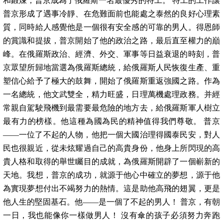
和鍛煉，普京成為了俄羅斯一名最優秀的特工。 特工的工作讓
普京形成了遇事冷靜、在危難面前也能處之泰然的良好心理素
質，同時給人感覺他是一個很有安全感的可靠的男人。得恩師
的賞識和提拔，普京開始了他的政治之路，最后直至權力的巔
峰。在俄羅斯政治、經濟、外交、軍事等日益衰退的時刻，普
京眾望所歸地當選為俄羅斯總統，給俄羅斯人民恢復生產、重
塑信心給予了極大的鼓舞，開始了俄羅斯重返強國之路。作為
一名總統，他文武雙全，精力旺盛，日理萬機處理政務。并經
常親自駕駛飛機到最需要最危險的地方去，給俄羅斯軍人樹立
最有力的榜樣。他這種為國為民的精神值得我們尊敬。 普京
——一位了不起的人物，他把一個大國治理得國泰民安，對人
民也很親近，從未炫耀過自己的高貴身份，他身上所閃現的高
貴人格和取得的舉世矚目的成就，為俄羅斯開辟了一個嶄新的
天地。我想，普京的成功，就源于他心中確立的夢想，源于他
為實現夢想付出不竭努力的熱情。這是助他高飛的翅翼，更是
他人生的堅固基石。他——是一個了不起的男人！ 普京，有朝
一日，我也能像你一樣做男人！ 沒有傘的孩子必須努力奔跑