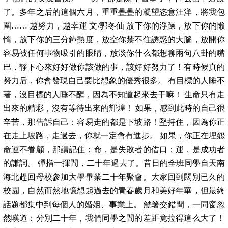
了。多年之后的這個六月，重重疊疊的凝望恣意汪洋，將我包
圍…… 越努力，越幸運 文/郭冬仙 放下你的浮躁，放下你的懶
惰，放下你的三分鐘熱度，放空你禁不住誘惑的大腦，放開你
容易被任何事物吸引的眼睛，放淡你什么都想聊兩句八卦的嘴
巴，靜下心來好好做你該做的事，該好好努力了！有時候真的
努力后，你會發現自己要比想象的優秀很多。 有目標的人睡不
著，沒目標的人睡不醒，因為不知道起來去干嘛！ 生命只有走
出來的精彩，沒有等待出來的輝煌！ 如果，感到此時的自己很
辛苦，那告訴自己：容易走的都是下坡路！堅持住，因為你正
在走上坡路，走過去，你就一定會有進步。 如果，你正在埋怨
命運不眷顧，那請記住：命，是失敗者的借口；運，是成功者
的謙詞。 彈指一揮間，二十年過去了。昔日的全班同學自天南
海北趕回母校參加大學畢業二十年聚會。大家回到闊別已久的
校園，自然而然地憶想起過去的青春歲月和美好年華，但最終
話題都集中到每個人的婚姻、事業上。 觥箸交錯間，一同窗忽
然嘆道：分別二十年，我們同學之間的差距竟拉得這么大了！