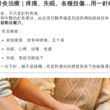
針灸治療｜疼痛、失眠、各種扭傷…用一針
針灸，不只是針對疼痛。
廣和中醫的針灸療法，結合現代醫學儀器判讀與傳統經絡技術
新啟動自癒力。
 常見療效：
肩頸痠痛、坐骨神經痛、五十肩
失眠、心悸、頭暈、焦慮
失眠、免疫功能低下
每一次下針，都不是隨機；而是對應你的體質與當下的能量運