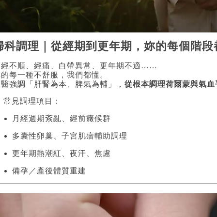
婦科調理｜從經期到更年期，妳的每個階段
月經不順、經痛、白帶異常、更年期不適……
妳的每一種不舒服，我們都懂。
中醫強調「肝腎為本、脾氣為輔」，
從根本調理荷爾蒙與氣血
 常見調理項目：
月經週期紊亂、經前癥候群
多囊性卵巢、子宮肌瘤輔助調理
更年期熱潮紅、夜汗、焦慮
備孕／產後體質重建