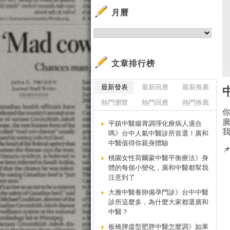
月曆
文章排行榜
最新發表
最新回應
最新推薦
熱門瀏覽
熱門回應
熱門推薦
平鎮中醫腸胃調理化療病人適合
嗎》台中人氣中醫診所首選！廣和
中醫值得你親身體驗

桃園女性荷爾蒙中醫平衡療法》身
體的每個小變化，廣和中醫都幫我
注意到了
大雅中醫養卵備孕門診》台中中醫
診所這麼多，為什麼大家都選廣和
中醫？
板橋脾虛型肥胖中醫怎麼調》如果