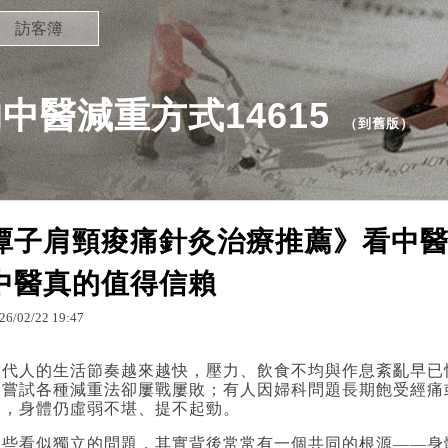
訪客簿
中醫減重方式14615
（
到舊版
）
潭子肩頸痠痛針灸治療推薦》看中
中醫真的值得信賴
26
/
02
/
22
19
:
47
當代人的生活節奏越來越快，壓力、飲食不均與作息紊亂早已
身嘗試各種減重法卻屢戰屢敗；有人因婦科問題長期飽受經痛
後，身體仍虛弱不堪、提不起勁。
這些看似獨立的問題，其實背後常常有一個共同的根源——身