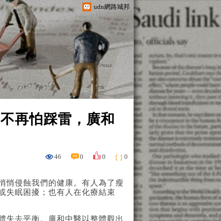
udn網路城邦
醫不再怕踩雷，廣和
46
0
0
0
悄悄侵蝕我們的健康。有人為了瘦
或失眠困擾；也有人在化療結束
體失去平衡。廣和中醫以整體觀出