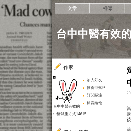
文章
相簿
台中中醫有效的
作家
加入好友
推薦部落格
20
訂閱關注
留言給他
台中中醫有效的
中醫減重方式14615