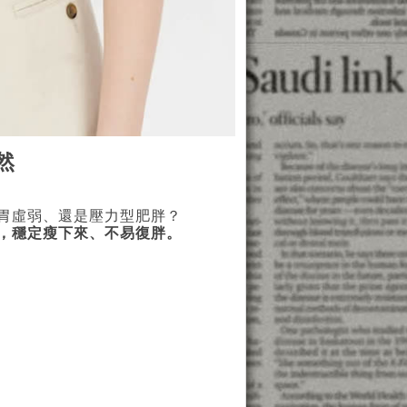
然
胃虛弱、還是壓力型肥胖？
，穩定瘦下來、不易復胖。