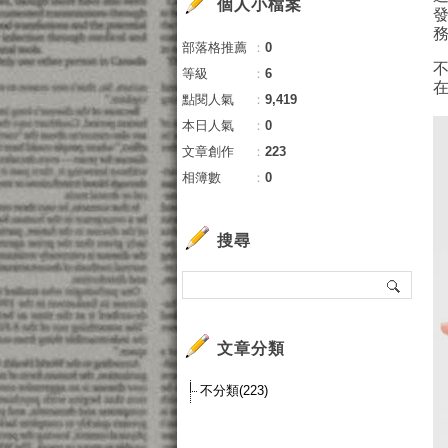
個人小檔案
部落格推薦
：
0
等級
：
6
點閱人氣
：
9,419
本日人氣
：
0
文章創作
：
223
相簿數
：
0
搜尋
文章分類
不分類(223)