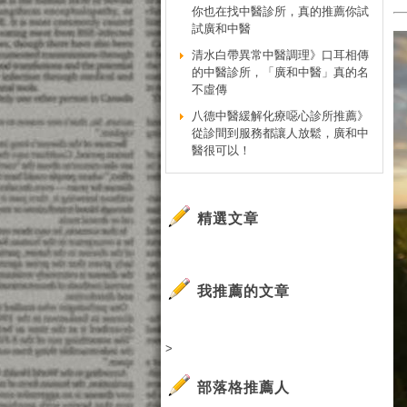
你也在找中醫診所，真的推薦你試
試廣和中醫
清水白帶異常中醫調理》口耳相傳
的中醫診所，「廣和中醫」真的名
不虛傳
八德中醫緩解化療噁心診所推薦》
從診間到服務都讓人放鬆，廣和中
醫很可以！
精選文章
我推薦的文章
>
部落格推薦人