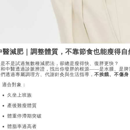
中醫減肥｜調整體質，不靠節食也能瘦得自
你是不是試過無數種減肥法，卻總是瘦得快、復胖更快？
廣和中醫透過診脈辨證，找出你發胖的根源——是水腫、是脾
我們透過專屬調理方、代謝針灸與生活指導，
不挨餓、不傷身
 適合對象：
久坐上班族
產後難瘦體質
體重停滯期突破
體脂率過高者