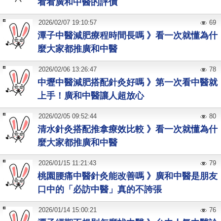
看看廣和中醫的評價
2026
/
02
/
07
19:10:57
69
潭子中醫減肥療程時間長嗎 》看一次就懂為什
麼大家都推廣和中醫
2026
/
02
/
06
13:26:47
78
中壢中醫減肥搭配針灸好嗎 》第一次看中醫就
上手！廣和中醫讓人超放心
2026
/
02
/
05
09:52:44
80
清水針灸搭配推拿療效比較 》看一次就懂為什
麼大家都推廣和中醫
2026
/
01
/
15
11:21:43
79
桃園腰痛中醫針灸能改善嗎 》廣和中醫是朋友
口中的「必訪中醫」真的不誇張
2026
/
01
/
14
15:00:21
76