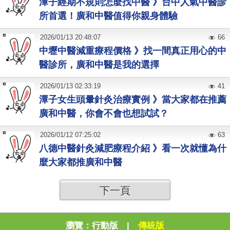
潭子經期不規則怎麼找中醫 》台中人氣中醫診
所首選！廣和中醫值得你親身體驗
2026
/
01
/
13
20:48:07
66
中壢中醫減重療程價格 》找一間真正用心的中
醫診所，廣和中醫是我的選擇
2026
/
01
/
13
02:33:19
41
潭子女生頭暈針灸治療實例 》當大家都在推薦
廣和中醫，你會不會也想試試？
2026
/
01
/
12
07:25:02
63
八德中醫針灸減肥療程介紹 》看一次就懂為什
麼大家都推廣和中醫
下一頁
瀏覽：
行動版
|
傳統版