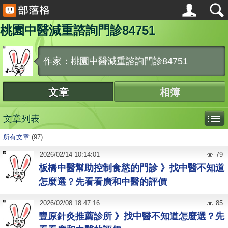
桃園中醫減重諮詢門診84751
作家：桃園中醫減重諮詢門診84751
文章
相簿
文章列表
所有文章
(97)
2026
/
02
/
14
10:14:01
79
板橋中醫幫助控制食慾的門診 》找中醫不知道
怎麼選？先看看廣和中醫的評價
2026
/
02
/
08
18:47:16
85
豐原針灸推薦診所 》找中醫不知道怎麼選？先