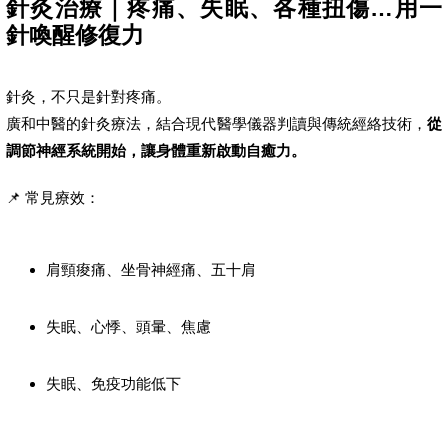
針灸治療｜疼痛、失眠、各種扭傷…用一
針喚醒修復力
針灸，不只是針對疼痛。
廣和中醫的針灸療法，結合現代醫學儀器判讀與傳統經絡技術，
從
調節神經系統開始，讓身體重新啟動自癒力。
📌 常見療效：
肩頸痠痛、坐骨神經痛、五十肩
失眠、心悸、頭暈、焦慮
失眠、免疫功能低下