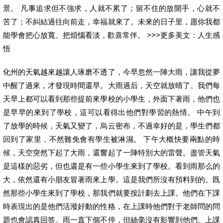
景。 凡事追求但不強求，人就不累了；留不住的放開手，心就不
苦了；不糾結過往向前走，幸福就來了。未來的日子里，愿你我都
能學會把心放寬、把煩惱看淡，歡喜常伴。 >>>更多美文：人生感
悟
化州的天氣越來越讓人琢磨不透了，今早忽然一陣大雨，讓我從夢
中醒了過來，才發現時間還早。大雨過后，天空就放晴了。我們每
天早上都可以看到那些提前來學校的小學生，外面下著雨，他們也
是早早的來到了學校，這可以看得出他們對學習的熱情。 中午到
了放學的時候，天氣又變了，烏云密布，不過幸好的是，學生們都
回到了家里，不然難免會有學生被淋濕。 下午大概快要兩點的時
候，天空突然下起了大雨，還響起了一陣特別大的雷聲。盡管天氣
是這樣的惡劣，但也還是有一些小學生來到了學校。看到雨那么的
大，依然還有小朋友冒著雨來上學。這是我們所沒有預料到的。既
然那些小學生來到了學校，那我們就要按計劃去上課。他們在下課
時表現出的是他們活潑好動的性格，在上課時他們對于老師問的問
題也會認真回答。雨一直下個不停，但絲毫沒有影響到他們。上課