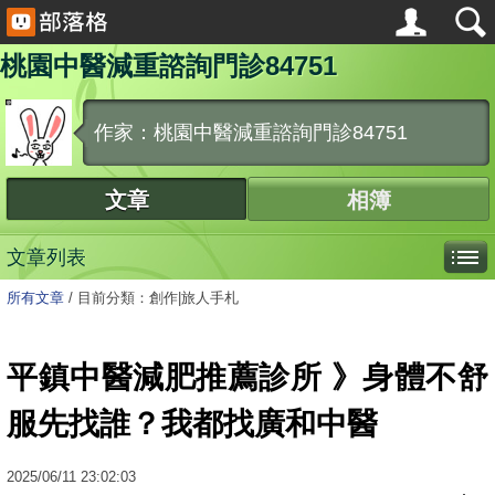
桃園中醫減重諮詢門診84751
作家：桃園中醫減重諮詢門診84751
文章
相簿
文章列表
所有文章
/
目前分類：創作|旅人手札
平鎮中醫減肥推薦診所 》身體不舒
服先找誰？我都找廣和中醫
2025
/
06
/
11
23:02:03