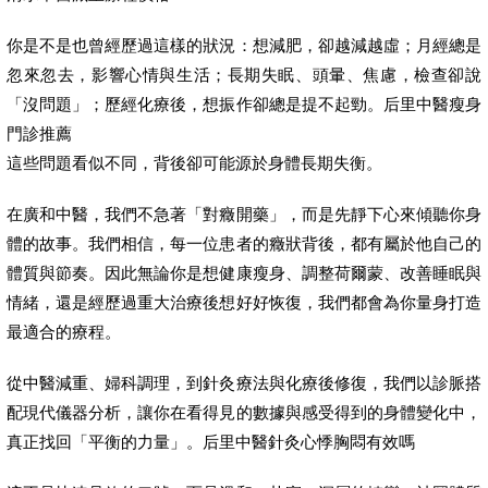
你是不是也曾經歷過這樣的狀況：想減肥，卻越減越虛；月經總是
忽來忽去，影響心情與生活；長期失眠、頭暈、焦慮，檢查卻說
「沒問題」；歷經化療後，想振作卻總是提不起勁。后里中醫瘦身
門診推薦
這些問題看似不同，背後卻可能源於身體長期失衡。
在廣和中醫，我們不急著「對癥開藥」，而是先靜下心來傾聽你身
體的故事。我們相信，每一位患者的癥狀背後，都有屬於他自己的
體質與節奏。因此無論你是想健康瘦身、調整荷爾蒙、改善睡眠與
情緒，還是經歷過重大治療後想好好恢復，我們都會為你量身打造
最適合的療程。
從中醫減重、婦科調理，到針灸療法與化療後修復，我們以診脈搭
配現代儀器分析，讓你在看得見的數據與感受得到的身體變化中，
真正找回「平衡的力量」。后里中醫針灸心悸胸悶有效嗎