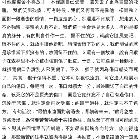
可他偏偏舍不得放手，不僅讓自己受苦，還失去了更為貴重的花
瓶。 我們笑男孩傻，可有時候，我們又何嘗不是像他一樣固執？
面對一段逝去的感情、一顆遠走的心，卻遲遲不肯放手。想走的人
不必強留，要留的人趕不走。我們這一生會遇見太多人，有的是擦
肩的緣分，有的則會伴你一生。 握不住的沙，就讓它隨風去吧；
留不住的人，就放手讓他走吧。時間會留下對的人，我們能做的就
是珍惜當下所擁有的，放開留不住的。 3 還有一個故事，說有只猴
子在森林里不小心被樹枝劃傷了肚皮。于是，它每遇見一種動物，
就扒開傷口告訴別人它受傷了。不久，猴子就因為傷口感染而死
了。 其實，猴子傷得不重，它本可以很快痊愈。可它逢人就展示
自己的傷口，每翻開一次，傷口就擴大一分，最終斷送了自己的性
命。殺死它的不是原先的傷口，而是它始終忘不了自己有過傷口。
沉溺于悲傷，就注定會再次受傷；糾纏于過往，就注定去不了遠
方。 有句話說：“最怕永遠面對著過去，背朝著未來。”歲月悠悠，
長路漫漫，為何要苦苦糾纏于某段過往，而放棄了有無限可能的未
來？與其在回憶里苦苦糾纏，不如昂首挺胸奔向前方。你走得越
遠，那些痛苦的往事就被拋得越遠，再回首，不過是路過的一道風