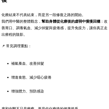
化療結束不代表結束，而是另一段修復之路的開始。
我們用中醫的整體觀念，
幫助身體從化療後的虛弱中慢慢回穩
：改
善胃口、調養氣血、減少掉髮與疲倦感，提升免疫力，讓你真正走
出療程的陰影。
📌 常見調理重點：
補氣養血、改善掉髮
增進食慾、減少噁心疲倦
增強體力、預防感染
廣和中醫不只是療癒，更是你化療後的健康後盾。