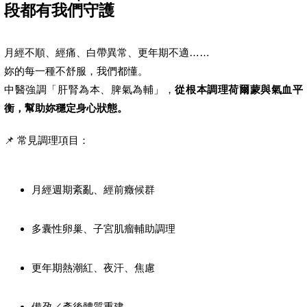
段都有我們守護
月經不順、經痛、白帶異常、更年期不適……
妳的每一種不舒服，我們都懂。
中醫強調「肝腎為本、脾氣為輔」，
從根本調理荷爾蒙與氣血平
衡，幫助妳穩定身心狀態。
📌 常見調理項目：
月經週期紊亂、經前癥候群
多囊性卵巢、子宮肌瘤輔助調理
更年期熱潮紅、夜汗、焦慮
備孕／產後體質重建