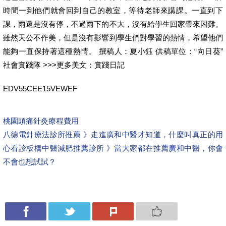
時間一到他們就會回到自己的教室，等待老師來講課。一直到下
課，雨還是沒有停，不過雨下的不大，沒有給學生回家帶來困難。
雖然天公不作美，但是沒有影響到學生們對學習的熱情，希望他們
能夠一直保持著這種熱情。 撰稿人：夏小鈺 供稿單位：“向日葵”
社會實踐隊 >>>更多美文：實踐日記
EDV55CEE15VEWEF
桃園頭痛針灸療程費用
八德電針療法診所推薦 》走進廣和中醫才知道，什麼叫真正的用
心看診
板橋中醫減肥推薦診所 》當大家都在推薦廣和中醫，你會
不會也想試試？