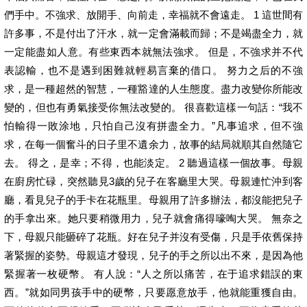
們手中。不強求、放開手、向前走，幸福就不會遠走。 1 這世間有
許多事，不是付出了汗水，就一定會滿載而歸；不是竭盡全力，就
一定能盡如人意。有些東西本就無法強求。 但是，不強求并不代
表認輸，也不是遇到困難就輕易言棄的借口。 努力之后的不強
求，是一種超然的智慧，一種豁達的人生態度。盡力改變你所能改
變的，但也有勇氣接受你無法改變的。 很喜歡這樣一句話：“我不
怕輸得一敗涂地，只怕自己沒有拼盡全力。”凡事追求，但不強
求，在每一個奮斗的日子里不遺余力，故事的結局就順其自然隨它
去。 得之，是幸；不得，也能淡定。 2 聽過這樣一個故事。母親
在廚房忙碌，突然聽見3歲的兒子在客廳里大哭。母親連忙沖到客
廳，看見兒子的手卡在花瓶里。母親用了許多辦法，都沒能把兒子
的手拿出來。她只要稍微用力，兒子就會痛得嚎啕大哭。 無奈之
下，母親只能砸碎了花瓶。好在兒子并沒有受傷，只是手依舊保持
著緊握的姿勢。母親這才發現，兒子的手之所以出不來，是因為他
緊握著一枚硬幣。 有人說：“人之所以痛苦，在于追求錯誤的東
西。”就如同男孩手中的硬幣，只要愿意放手，他就能重獲自由。