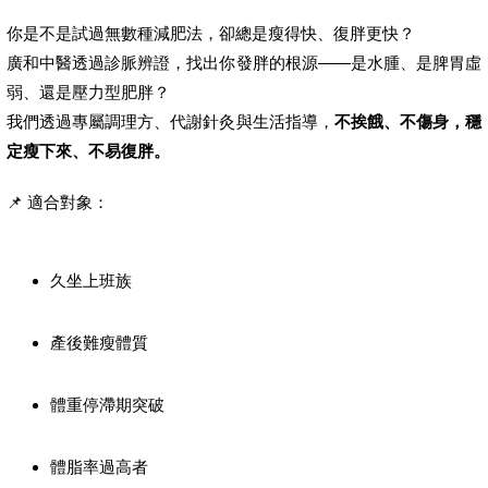
你是不是試過無數種減肥法，卻總是瘦得快、復胖更快？
廣和中醫透過診脈辨證，找出你發胖的根源——是水腫、是脾胃虛
弱、還是壓力型肥胖？
我們透過專屬調理方、代謝針灸與生活指導，
不挨餓、不傷身，穩
定瘦下來、不易復胖。
📌 適合對象：
久坐上班族
產後難瘦體質
體重停滯期突破
體脂率過高者