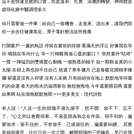
這不是快速見效的口號，而是溫和、扎實、深層的轉變。神岡體質
虛弱化療中醫調理多久
你只需要做一件事：給自己一個機會，走進來、說出來，讓我們陪
你一步步往健康靠近。潭子電針療法診所推薦
打開窗戶 一簾的鳥語 停留在窗前的徘徊 看滿天的浮云 好像我在等
待 哦我在等待什么 等一只蝴蝶飛進心靈的窗口？ 突然窗外“咕咚”
一聲 一陣猛烈的墜痛驚心動魄 一個熟透的柚子 似一顆顆金黃的小
太陽 在樹上再也掛不住自己 熬過了寒冬臘月 已是春暖花開桃李燦
爛 卻還是沒有人仰望 沒有人采摘 只有紛紛掉在地上 默默地等待腐
朽的命運 春天的雨水仍滋潤著你 無怨無悔地 今年還要開花嗎 還要
結果嗎 站在墻角默默無聞 >>>更多美文：現代詩歌
有人說：“人這一生的煩惱不過九個字，想不開、放不下、忘不
了。”心之所以會覺得累，不過是因為執念在作祟。得不到的，偏
要強求；留不住的，不舍放手；已成過往的，偏還要糾纏。 其實
幸福與痛苦，往往只在一念之間。解開煩惱的三把鑰匙，早已在我