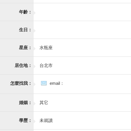
年齡：
生日：
星座：
水瓶座
居住地：
台北市
怎麼找我：
email：
婚姻：
其它
學歷：
未就讀