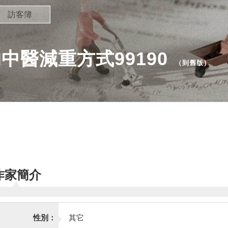
訪客簿
中醫減重方式99190
（
到舊版
）
作家簡介
性別：
其它