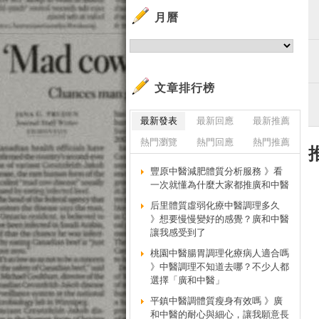
月曆
文章排行榜
最新發表
最新回應
最新推薦
熱門瀏覽
熱門回應
熱門推薦
豐原中醫減肥體質分析服務 》看
一次就懂為什麼大家都推廣和中醫
后里體質虛弱化療中醫調理多久
》想要慢慢變好的感覺？廣和中醫
讓我感受到了
桃園中醫腸胃調理化療病人適合嗎
》中醫調理不知道去哪？不少人都
選擇「廣和中醫」
平鎮中醫調體質瘦身有效嗎 》廣
和中醫的耐心與細心，讓我願意長