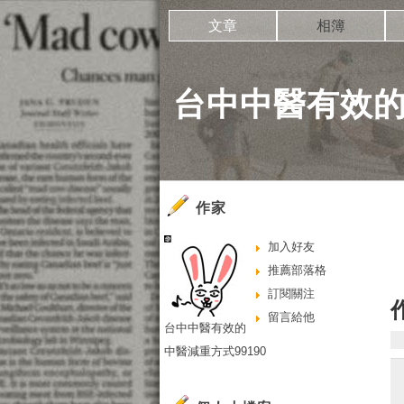
文章
相簿
台中中醫有效的
作家
加入好友
推薦部落格
訂閱關注
留言給他
台中中醫有效的
中醫減重方式99190