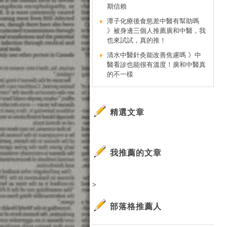
期信賴
潭子化療後食慾差中醫有幫助嗎
》被身邊三個人推薦廣和中醫，我
也來試試，真的推！
清水中醫針灸能改善焦慮嗎 》中
醫看診也能很有溫度！廣和中醫真
的不一樣
精選文章
我推薦的文章
>
部落格推薦人