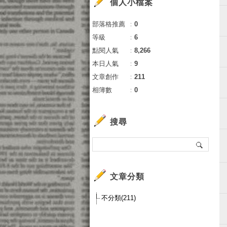
個人小檔案
部落格推薦
：
0
等級
：
6
點閱人氣
：
8,266
本日人氣
：
9
文章創作
：
211
相簿數
：
0
搜尋
文章分類
不分類(211)