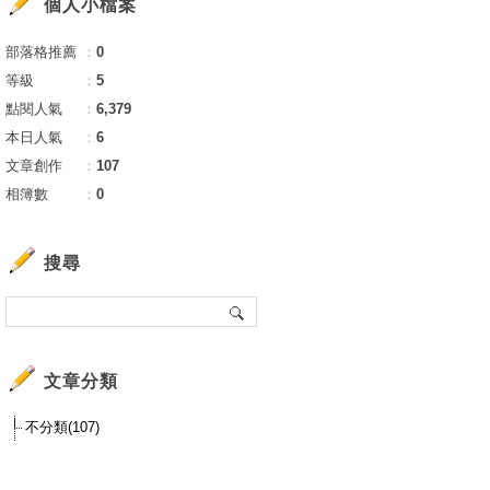
個人小檔案
部落格推薦
：
0
等級
：
5
點閱人氣
：
6,379
本日人氣
：
6
文章創作
：
107
相簿數
：
0
搜尋
文章分類
不分類(107)