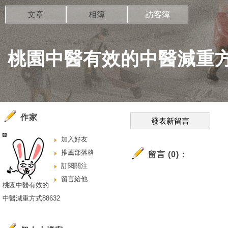
文章
相簿
訪客簿
桃園中醫有效的中醫減重方式
作家
發表新留言
加入好友
推薦部落格
留言 (0)：
訂閱關注
留言給他
桃園中醫有效的
中醫減重方式88632