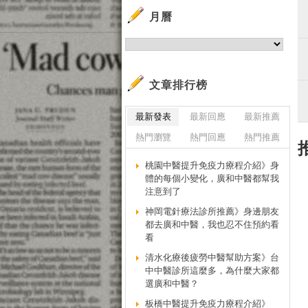
月曆
文章排行榜
最新發表
最新回應
最新推薦
熱門瀏覽
熱門回應
熱門推薦
桃園中醫提升免疫力療程介紹》身
體的每個小變化，廣和中醫都幫我
注意到了
神岡電針療法診所推薦》身邊朋友
都去廣和中醫，我也忍不住預約看
看
清水化療後疲勞中醫幫助方案》台
中中醫診所這麼多，為什麼大家都
選廣和中醫？
板橋中醫提升免疫力療程介紹》