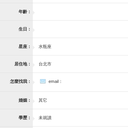
年齡：
生日：
星座：
水瓶座
居住地：
台北市
怎麼找我：
email：
婚姻：
其它
學歷：
未就讀