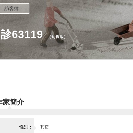
訪客簿
63119
（
到舊版
）
作家簡介
性別：
其它