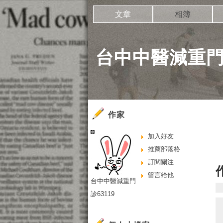
文章
相簿
台中中醫減重門診
作家
加入好友
推薦部落格
訂閱關注
留言給他
台中中醫減重門
診63119