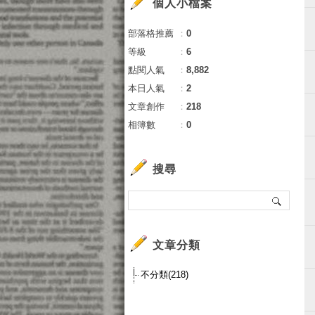
個人小檔案
部落格推薦
：
0
等級
：
6
點閱人氣
：
8,882
本日人氣
：
2
文章創作
：
218
相簿數
：
0
搜尋
文章分類
不分類(218)