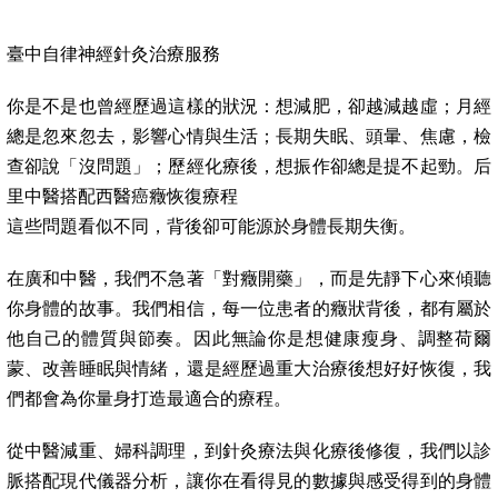
臺中自律神經針灸治療服務
你是不是也曾經歷過這樣的狀況：想減肥，卻越減越虛；月經
總是忽來忽去，影響心情與生活；長期失眠、頭暈、焦慮，檢
查卻說「沒問題」；歷經化療後，想振作卻總是提不起勁。后
里中醫搭配西醫癌癥恢復療程
這些問題看似不同，背後卻可能源於身體長期失衡。
在廣和中醫，我們不急著「對癥開藥」，而是先靜下心來傾聽
你身體的故事。我們相信，每一位患者的癥狀背後，都有屬於
他自己的體質與節奏。因此無論你是想健康瘦身、調整荷爾
蒙、改善睡眠與情緒，還是經歷過重大治療後想好好恢復，我
們都會為你量身打造最適合的療程。
從中醫減重、婦科調理，到針灸療法與化療後修復，我們以診
脈搭配現代儀器分析，讓你在看得見的數據與感受得到的身體