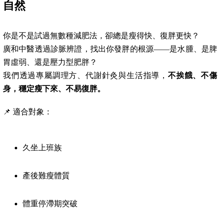
自然
你是不是試過無數種減肥法，卻總是瘦得快、復胖更快？
廣和中醫透過診脈辨證，找出你發胖的根源——是水腫、是脾
胃虛弱、還是壓力型肥胖？
我們透過專屬調理方、代謝針灸與生活指導，
不挨餓、不傷
身，穩定瘦下來、不易復胖。
📌 適合對象：
久坐上班族
產後難瘦體質
體重停滯期突破