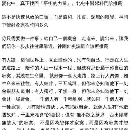
變化中，真正找回「平衡的力量」。北屯中醫婦科門診推薦
這不是快速見效的口號，而是溫和、扎實、深層的轉變。神岡
中醫針灸療程時間多久
你只需要做一件事：給自己一個機會，走進來、說出來，讓我
們陪你一步步往健康靠近。神岡針灸調氣血診所推薦
有人說，這個世界上，真正懂你的，只有你自己。行走在人生
的道路上，陪你的人山一程水一程，但總有那份屬于你自己的
寂寞，縈繞在生命里。 就好像一個人走路，路上行人匆匆，如
生命來來往往。有人結伴，三五成群，但你未必知道他下一刻
會跟朋友道別；有人獨行，孑然一身，但你未必知道他下一刻
會赴一場聚會。 一千個人有一千種離別，就如同一千個人有一
千種寂寞。 月有陰晴圓缺，人有悲歡離合。就像人生有“他鄉
遇故知，千里來相會”的喜悅；也有“無不散之筵席，西出陽關
無故人”的寂寞。 不是因為想你才寂寞，而是因為寂寞才想