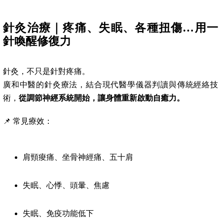
針灸治療｜疼痛、失眠、各種扭傷…用一
針喚醒修復力
針灸，不只是針對疼痛。
廣和中醫的針灸療法，結合現代醫學儀器判讀與傳統經絡技
術，
從調節神經系統開始，讓身體重新啟動自癒力。
📌 常見療效：
肩頸痠痛、坐骨神經痛、五十肩
失眠、心悸、頭暈、焦慮
失眠、免疫功能低下