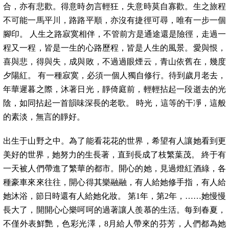
合，亦有悲歡。得意時勿言輕狂，失意時莫自寡歡。生之旅程
不可能一馬平川，路路平順，亦沒有捷徑可尋，唯有一步一個
腳印。 人生之路寂寞相伴，不管前方是通途還是險徑，走過一
程又一程，皆是一生的心路歷程，皆是人生的風景。愛與恨，
喜與悲，得與失，成與敗，不過過眼煙云，青山依舊在，幾度
夕陽紅。 有一種寂寞，必須一個人獨自修行。待到歲月老去，
年華遲暮之際，沐著日光，靜倚庭前，輕輕拈起一段逝去的光
陰，如同拈起一首韻味深長的老歌。 時光，這等的干凈，這般
的素淡，無言的靜好。
出生于山野之中。為了能看花花的世界，希望有人讓她看到更
美好的世界，她努力的生長著，直到長成了枝繁葉茂。 終于有
一天被人們帶進了繁華的都市。開心的她，見過燈紅酒綠，各
種豪車來來往往，開心得其樂融融，有人給她修手指，有人給
她沐浴，節日時還有人給她化妝。 第1年，第2年，……她慢慢
長大了，開開心心樂呵呵的過著讓人羨慕的生活。每到春夏，
不僅外表鮮艷，色彩光澤，8月給人帶來的芬芳，人們都為她