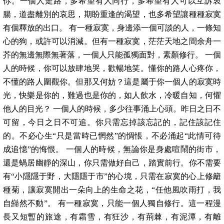
你。一個人走路，多希望有人同行，多希望有人可以互訴衷
腸，道盡離別的哀思，期盼重逢的渴望，也多希望讓種種寂寞
有個釋放的出口。 有一種寂寞，身邊添一個可談的人，一條知
心的狗，或許可以消減。但有一種寂寞，茫茫天地之間余舟一
芥的無邊無際無著落，一個人只能孤獨面對，素顏修行。 一個
人的時候，你可以放肆地哭，歡暢地笑。懂你的路人心疼你，
不懂的路人圍觀你。但那又何妨？這是屬于你一個人的寂寞時
光，快樂是你的，難過也是你的，如人飲水，冷暖自知，何懼
他人的目光？ 一個人的時候，多少往事涌上心頭。昨日之日不
可留，今日之日不可追。你只需忘掉該忘記的，記住該記住
的。不必心生“只是當時已惘然”的惆悵，不必涌起“此情可待
成追憶”的悔恨。 一個人的時候，無論你是身處喧鬧的街市，
還是蝸居幽靜的深山，你只需做好自己，踏實前行。你不需要
有“小隱隱于野，大隱隱于市”的心境，只需在寂寞的心上修籬
種菊，讓寂寞開出一朵向上的生命之花，“任他風吹雨打，我
自巋然不動”。 有一種寂寞，只能一個人獨自修行。這一程漫
長又短暫的旅途，有霜雪，有狂沙，有荊棘，有泥潭，有離