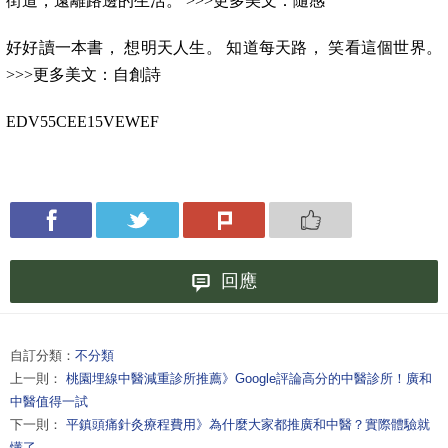
街道，遠離路邊的生活。 >>>更多美文：隨感
好好讀一本書， 想明天人生。 知道每天路， 笑看這個世界。
>>>更多美文：自創詩
EDV55CEE15VEWEF
回應
自訂分類：
不分類
上一則：
桃園埋線中醫減重診所推薦》Google評論高分的中醫診所！廣和
中醫值得一試
下一則：
平鎮頭痛針灸療程費用》為什麼大家都推廣和中醫？實際體驗就
懂了