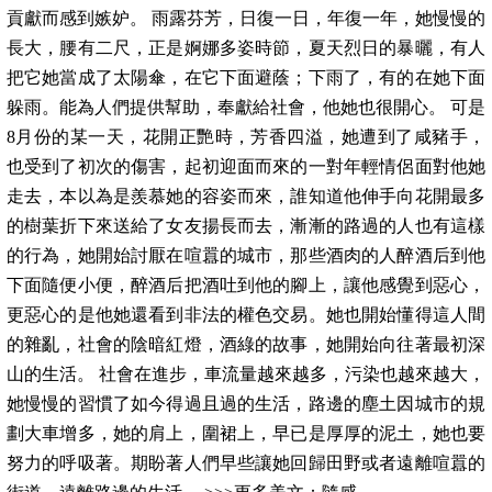
貢獻而感到嫉妒。 雨露芬芳，日復一日，年復一年，她慢慢的
長大，腰有二尺，正是婀娜多姿時節，夏天烈日的暴曬，有人
把它她當成了太陽傘，在它下面避蔭；下雨了，有的在她下面
躲雨。能為人們提供幫助，奉獻給社會，他她也很開心。 可是
8月份的某一天，花開正艷時，芳香四溢，她遭到了咸豬手，
也受到了初次的傷害，起初迎面而來的一對年輕情侶面對他她
走去，本以為是羨慕她的容姿而來，誰知道他伸手向花開最多
的樹葉折下來送給了女友揚長而去，漸漸的路過的人也有這樣
的行為，她開始討厭在喧囂的城市，那些酒肉的人醉酒后到他
下面隨便小便，醉酒后把酒吐到他的腳上，讓他感覺到惡心，
更惡心的是他她還看到非法的權色交易。她也開始懂得這人間
的雜亂，社會的陰暗紅燈，酒綠的故事，她開始向往著最初深
山的生活。 社會在進步，車流量越來越多，污染也越來越大，
她慢慢的習慣了如今得過且過的生活，路邊的塵土因城市的規
劃大車增多，她的肩上，圍裙上，早已是厚厚的泥土，她也要
努力的呼吸著。期盼著人們早些讓她回歸田野或者遠離喧囂的