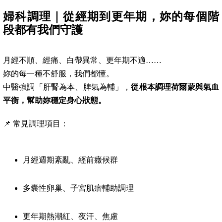
婦科調理｜從經期到更年期，妳的每個階
段都有我們守護
月經不順、經痛、白帶異常、更年期不適……
妳的每一種不舒服，我們都懂。
中醫強調「肝腎為本、脾氣為輔」，
從根本調理荷爾蒙與氣血
平衡，幫助妳穩定身心狀態。
📌 常見調理項目：
月經週期紊亂、經前癥候群
多囊性卵巢、子宮肌瘤輔助調理
更年期熱潮紅、夜汗、焦慮