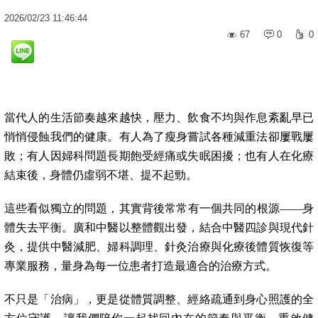
2026
/
02
/
23
11:46:44
67
0
0
當代人的生活節奏越來越快，壓力、飲食不均與作息紊亂早已
悄悄侵蝕我們的健康。有人為了瘦身嘗試各種減重法卻屢戰屢
敗；有人因婦科問題長期飽受經痛或失眠困擾；也有人在化療
結束後，身體仍虛弱不堪、提不起勁。
這些看似獨立的問題，其實背後常常有一個共同的根源——身
體失去平衡。廣和中醫以整體觀出發，結合中醫四診與現代針
灸，提供中醫減肥、婦科調理、針灸治療與化療後體質恢復等
專業服務，量身為每一位患者打造最適合的治療方式。
不只是「治病」，更是從體質調整、經絡疏通到身心照護的全