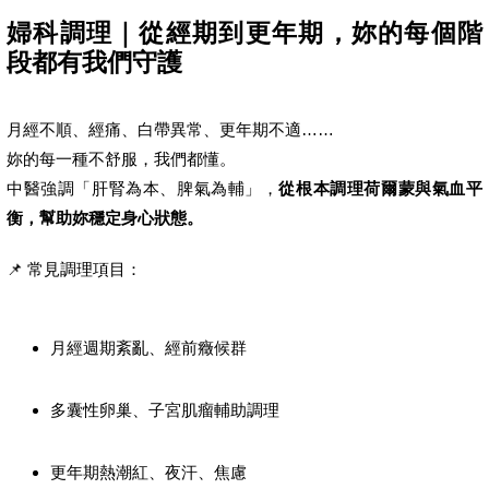
婦科調理｜從經期到更年期，妳的每個階
段都有我們守護
月經不順、經痛、白帶異常、更年期不適……
妳的每一種不舒服，我們都懂。
中醫強調「肝腎為本、脾氣為輔」，
從根本調理荷爾蒙與氣血平
衡，幫助妳穩定身心狀態。
📌 常見調理項目：
月經週期紊亂、經前癥候群
多囊性卵巢、子宮肌瘤輔助調理
更年期熱潮紅、夜汗、焦慮