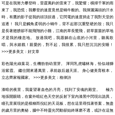
可是在我努力攀登時，雷霆萬鈞的雷來了，我驚懼；橫掃千軍的雨
來了，我恐慌；我攀登的速度竟然是蝸牛般的。我揮灑滿頭的汗水
時，有鷹的影子從我的頭頂掠過，它閃電的速度捎走了我對天堂的
追逐！ 我只是觸角柔弱的小蝸牛，背不起那沉重堅硬的殼；我只
是長著翅膀卻不能飛翔的小雞，江南的草長鶯飛，碧草茵茵的草地
才是我的棲息地。 放過我吧，我愿躺在山底的小河里，聽風歌
唱，與水嬉戲！親愛的，對不起，我很累，我只想沉沉的安睡！
>>>更多美文：好文章
彩色陽光綠葉花，生機勃勃幼莖芽。 渾同乳虎嘯林海，恰似雄獅
浴紫霞。 繼往開來通萬里，承前啟后越天涯。 身心健美育根本，
立志齊家報國家。 >>>更多美文：格律詩
漆暗的夜里，我凝望著血色的月亮，找到了安魂的殿堂。 極力
地張開眼睛，在窗外暗紅色天空的反射下室內漆黑中閃現出詭異，
瞳孔里展現的是模糊而倪紅的天花板，想在這里尋找著答案，無盡
的歲月里的奧秘，腦中不時靈光閃動卻始終琢磨不透，或許在這無