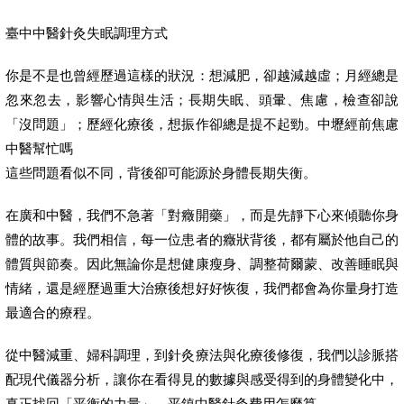
臺中中醫針灸失眠調理方式
你是不是也曾經歷過這樣的狀況：想減肥，卻越減越虛；月經總是
忽來忽去，影響心情與生活；長期失眠、頭暈、焦慮，檢查卻說
「沒問題」；歷經化療後，想振作卻總是提不起勁。中壢經前焦慮
中醫幫忙嗎
這些問題看似不同，背後卻可能源於身體長期失衡。
在廣和中醫，我們不急著「對癥開藥」，而是先靜下心來傾聽你身
體的故事。我們相信，每一位患者的癥狀背後，都有屬於他自己的
體質與節奏。因此無論你是想健康瘦身、調整荷爾蒙、改善睡眠與
情緒，還是經歷過重大治療後想好好恢復，我們都會為你量身打造
最適合的療程。
從中醫減重、婦科調理，到針灸療法與化療後修復，我們以診脈搭
配現代儀器分析，讓你在看得見的數據與感受得到的身體變化中，
真正找回「平衡的力量」。平鎮中醫針灸費用怎麼算