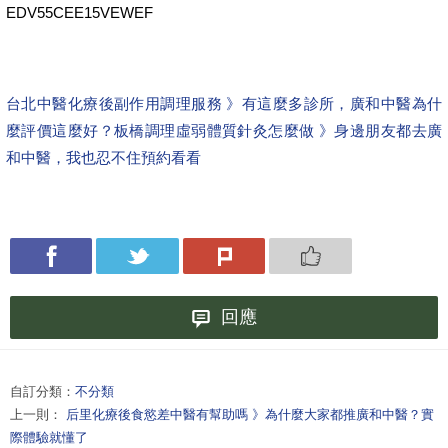
EDV55CEE15VEWEF
台北中醫化療後副作用調理服務 》有這麼多診所，廣和中醫為什
麼評價這麼好？
板橋調理虛弱體質針灸怎麼做 》身邊朋友都去廣
和中醫，我也忍不住預約看看
回應
自訂分類：
不分類
上一則：
后里化療後食慾差中醫有幫助嗎 》為什麼大家都推廣和中醫？實
際體驗就懂了