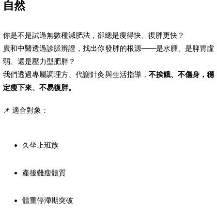
自然
你是不是試過無數種減肥法，卻總是瘦得快、復胖更快？
廣和中醫透過診脈辨證，找出你發胖的根源——是水腫、是脾胃虛
弱、還是壓力型肥胖？
我們透過專屬調理方、代謝針灸與生活指導，
不挨餓、不傷身，穩
定瘦下來、不易復胖。
📌 適合對象：
久坐上班族
產後難瘦體質
體重停滯期突破