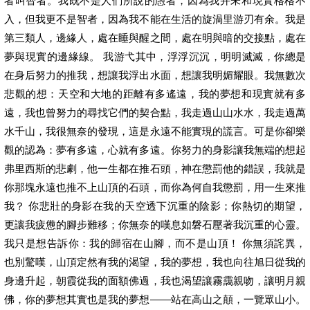
者叫智者。我既不是人們所說的愚者，因為我并未和現實格格不
入，但我更不是智者，因為我不能在生活的旋渦里游刃有余。我是
第三類人，邊緣人，處在睡與醒之間，處在明與暗的交接點，處在
夢與現實的邊緣線。 我游弋其中，浮浮沉沉，明明滅滅，你總是
在身后努力的推我，想讓我浮出水面，想讓我明媚耀眼。我無數次
悲觀的想：天空和大地的距離有多遙遠，我的夢想和現實就有多
遠，我也曾努力的尋找它們的契合點，我走過山山水水，我走過萬
水千山，我很無奈的發現，這是永遠不能實現的謊言。可是你卻樂
觀的認為：夢有多遠，心就有多遠。你努力的身影讓我無端的想起
弗里西斯的悲劇，他一生都在推石頭，神在懲罰他的錯誤，我就是
你那塊永遠也推不上山頂的石頭，而你為何自我懲罰，用一生來推
我？ 你悲壯的身影在我的天空透下沉重的陰影；你熱切的期望，
更讓我疲憊的腳步難移；你無奈的嘆息如磐石壓著我沉重的心靈。
我只是想告訴你：我的歸宿在山腳，而不是山頂！ 你無須詫異，
也別驚嘆，山頂定然有我的渴望，我的夢想，我也向往旭日從我的
身邊升起，朝霞從我的面額佛過，我也渴望讓霧靄親吻，讓明月親
佛，你的夢想其實也是我的夢想——站在高山之顛，一覽眾山小。