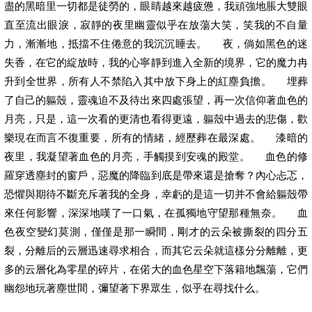
盡的黑暗里一切都是徒勞的，眼睛越來越疲憊，我頑強地脹大雙眼
直至流出眼淚，寂靜的夜里幽靈似乎在放蕩大笑，笑我的不自量
力，漸漸地，抵擋不住倦意的我沉沉睡去。 夜，倘如黑色的迷
失香，在它的綻放時，我的心寧靜到進入全新的境界，它的魔力冉
升到全世界，所有人不禁陷入其中放下身上的紅塵負擔。 埋葬
了自己的軀殼，靈魂迫不及待出來四處張望，再一次信仰著血色的
月亮，只是，這一次看的更清也看得更遠，軀殼中過去的悲傷，歡
樂現在而言不復重要，所有的情緒，經歷葬在最深處。 漆暗的
夜里，我凝望著血色的月亮，手觸摸到安魂的殿堂。 血色的修
羅穿透塵封的窗戶，惡魔的降臨到底是帶來還是搶奪？內心忐忑，
恐懼與期待不斷充斥著我的全身，幸虧的是這一切并不會給軀殼帶
來任何影響，深深地嘆了一口氣，在孤獨地守望那種無奈。 血
色夜空變幻莫測，僅僅是那一瞬間，剛才的云朵被撕裂的四分五
裂，分離后的云層迅速尋求相合，而其它云朵就這樣分分離離，更
多的云層化為零星的碎片，在偌大的血色星空下落籍地飄蕩，它們
幽怨地玩著塵世間，彌望著下界眾生，似乎在尋找什么。