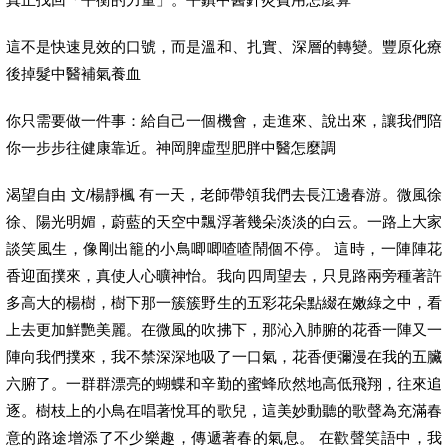
這不是快速見效的口號，而是溫和、扎實、深層的轉變。豐原化療
後掉髮中醫補氣養血
你只需要做一件事：給自己一個機會，走進來、說出來，讓我們陪
你一步步往健康靠近。神岡脾虛型肥胖中醫怎麼調
渴望自由 文/楊靜楓 有一天，老師帶領我們去長江邊春游。微風徐
徐、陽光明媚，蔚藍的天空中飄浮著幾朵淡淡的白云。一路上大家
談笑風生，像剛出籠的小鳥唧唧喳喳鬧個不停。 這時，一陣陣花
香迎面撲來，真使人心曠神怡。我向四周望去，只見路兩旁種著許
多高大的楊樹，樹下那一簇簇野生的五彩花朵點綴在嫩綠之中，看
上去更加鮮艷美麗。在微風的吹拂下，那沁入肺腑的花香一陣又一
陣向我們撲來，我不禁深深地吸了一口氣，花香便彌漫在我的五臟
六腑了。一群群漂亮的蝴蝶和辛勤的蜜蜂欣然地高低飛翔，往來追
逐。樹枝上的小鳥在唱著悅耳的歌兒，這美妙動聽的歌聲為充滿春
意的路途增添了不少樂趣，傳遞著春的氣息。 在歡聲笑語中，我