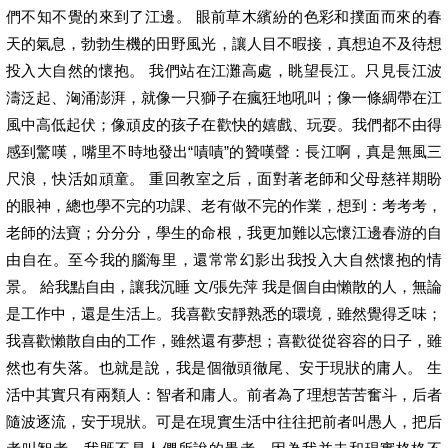
們不知不覺的來到了江邊。 眼前草木繽紛的色彩和撲面而來的春
天的氣息，勃勃生機的田野風光，讓人目不暇接，真想迫不及待想
投入大自然的懷抱。 我們站在江灘高處，眺望長江。只見長江波
濤泛起、洶涌澎湃，就像一只獅子在瘋狂地吼叫；像一條綢帶在江
風中高低起伏；像頑皮的孩子在歡快的嬉戲、玩耍。我們都不由得
感到驚嘆，嘴里不時地發出“嘖嘖”的贊嘆聲：長江啊，真是無風三
尺浪，快活如頑童。 重回教室之后，面對著老師和父母慈祥期盼
的眼神，總也學不完的功課、老有做不完的作業，想到：考考考，
老師的法寶；分分分，學生的命根，我更加難以忘懷江邊春游的自
由自在。至今我的腦海里，還常常幻影出我投入大自然懷抱的情
景。 給我點自由，讓我沉睡 文/張先萍 我是個自由懶散的人，無論
是工作中，還是生活上。我喜歡安靜熟悉的環境，雖然覺得乏味；
我喜歡懶散自由的工作，雖然還有夢想；喜歡從從容容的日子，雖
然也有失落。也就是說，我是個徹頭徹尾、安于現狀的庸人。 生
活中其實只有兩類人：智者和庸人。前者為了理想苦苦奮斗，后者
隨波逐流，安于現狀。可是在現實生活中往往把前者叫愚人，把后