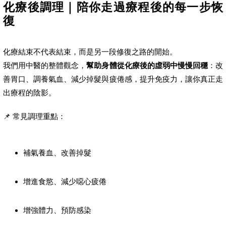
化療後調理｜陪你走過療程後的每一步恢
復
化療結束不代表結束，而是另一段修復之路的開始。
我們用中醫的整體觀念，
幫助身體從化療後的虛弱中慢慢回穩
：改
善胃口、調養氣血、減少掉髮與疲倦感，提升免疫力，讓你真正走
出療程的陰影。
📌 常見調理重點：
補氣養血、改善掉髮
增進食慾、減少噁心疲倦
增強體力、預防感染