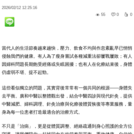
2026
/
02
/
12
12:25:16
55
0
0
當代人的生活節奏越來越快，壓力、飲食不均與作息紊亂早已悄悄
侵蝕我們的健康。有人為了瘦身嘗試各種減重法卻屢戰屢敗；有人
因婦科問題長期飽受經痛或失眠困擾；也有人在化療結束後，身體
仍虛弱不堪、提不起勁。
這些看似獨立的問題，其實背後常常有一個共同的根源——身體失
去平衡。廣和中醫以整體觀出發，結合中醫四診與現代針灸，提供
中醫減肥、婦科調理、針灸治療與化療後體質恢復等專業服務，量
身為每一位患者打造最適合的治療方式。
不只是「治病」，更是從體質調整、經絡疏通到身心照護的全方位