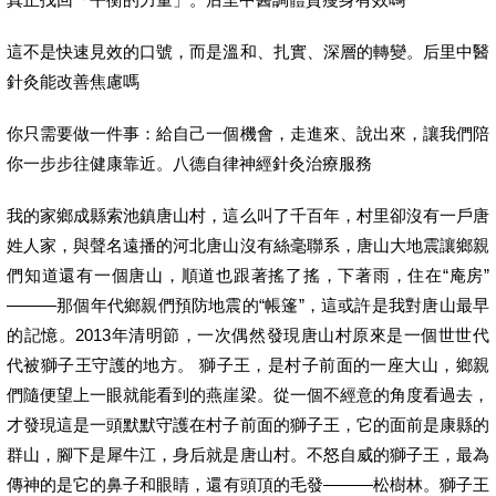
這不是快速見效的口號，而是溫和、扎實、深層的轉變。后里中醫
針灸能改善焦慮嗎
你只需要做一件事：給自己一個機會，走進來、說出來，讓我們陪
你一步步往健康靠近。八德自律神經針灸治療服務
我的家鄉成縣索池鎮唐山村，這么叫了千百年，村里卻沒有一戶唐
姓人家，與聲名遠播的河北唐山沒有絲毫聯系，唐山大地震讓鄉親
們知道還有一個唐山，順道也跟著搖了搖，下著雨，住在“庵房”
———那個年代鄉親們預防地震的“帳篷”，這或許是我對唐山最早
的記憶。2013年清明節，一次偶然發現唐山村原來是一個世世代
代被獅子王守護的地方。 獅子王，是村子前面的一座大山，鄉親
們隨便望上一眼就能看到的燕崖梁。從一個不經意的角度看過去，
才發現這是一頭默默守護在村子前面的獅子王，它的面前是康縣的
群山，腳下是犀牛江，身后就是唐山村。不怒自威的獅子王，最為
傳神的是它的鼻子和眼睛，還有頭頂的毛發———松樹林。獅子王