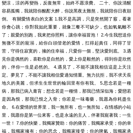
變涼，涼的再變熱，反復無常，始終不愿浪費。 二十、你說清醒
容易孤獨，我就陪你酩酊大醉，你說黑夜太難熬，我就陪你日夜顛
倒。 有關愛情表白的文案 1.我不是高調，只是突然開了竅，看著
你會心跳；你對我如此重要，就像三餐不可缺少，也如氧氣離不
了；親愛的別跑，我來把你照料，讓你幸福冒泡！ 2.今生我想送你
無微不至的寵溺，給你白頭偕老的愛情，扛得起責任，同得了甘
苦，守得住寂寞的，擁的住幸福，只愛你一個，堅決愛到底。 3.遇
見你是偶然的，喜歡你是自然的，愛上你是毅然的，得到你是欣然
的，伴你一生是必然的。 4.遇見了，不能不讓我相信這是上天注
定。夢見了，不能不讓我相信愛過知情重。無力抗拒，我不求天長
地久的美麗，但求生生世世的輪回里有你有我。 5.思念若是一種
病，那我已病入膏肓；想念若是一種情，那我已情深似海；愛戀若
是因為恨，那我已恨之入骨；你若是一味毒藥，我愿為你耗盡生
命。 6.在愛情的世界里，我一無所有，也一無所知，在情感的小站
里，我愿你是第一位來客，也是永遠的主人，伴著我寵著我；一生
一世！ 7.你的快樂，我獨家贊助：你的痛苦，我獨家承受；你的幸
福，我獨家擁有；你的思念，我獨家接受：你的脾氣，我獨家承