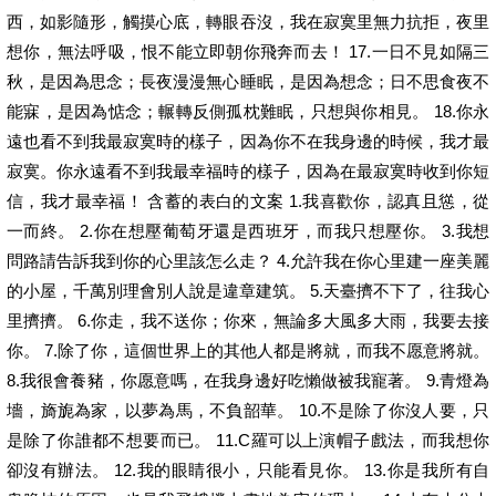
西，如影隨形，觸摸心底，轉眼吞沒，我在寂寞里無力抗拒，夜里
想你，無法呼吸，恨不能立即朝你飛奔而去！ 17.一日不見如隔三
秋，是因為思念；長夜漫漫無心睡眠，是因為想念；日不思食夜不
能寐，是因為惦念；輾轉反側孤枕難眠，只想與你相見。 18.你永
遠也看不到我最寂寞時的樣子，因為你不在我身邊的時候，我才最
寂寞。你永遠看不到我最幸福時的樣子，因為在最寂寞時收到你短
信，我才最幸福！ 含蓄的表白的文案 1.我喜歡你，認真且慫，從
一而終。 2.你在想壓葡萄牙還是西班牙，而我只想壓你。 3.我想
問路請告訴我到你的心里該怎么走？ 4.允許我在你心里建一座美麗
的小屋，千萬別理會別人說是違章建筑。 5.天臺擠不下了，往我心
里擠擠。 6.你走，我不送你；你來，無論多大風多大雨，我要去接
你。 7.除了你，這個世界上的其他人都是將就，而我不愿意將就。
8.我很會養豬，你愿意嗎，在我身邊好吃懶做被我寵著。 9.青燈為
墻，旖旎為家，以夢為馬，不負韶華。 10.不是除了你沒人要，只
是除了你誰都不想要而已。 11.C羅可以上演帽子戲法，而我想你
卻沒有辦法。 12.我的眼睛很小，只能看見你。 13.你是我所有自