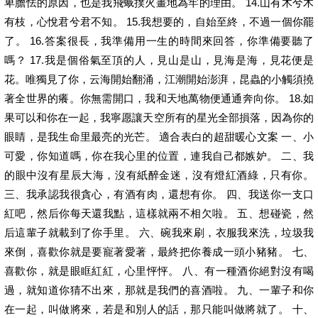
卑膽怯的原因，也是我飛蛾撲火畫地為牢的理由。 14.山有木兮木
有枝，心悅君兮君不知。 15.我想要的，自始至終，不過一個你罷
了。 16.答案很長，我準備用一生的時間來回答，你準備要聽了
嗎？ 17.我是個俗氣至頂的人，見山是山，見海是海，見花便是
花。唯獨見了你，云海開始翻涌，江潮開始澎湃，昆蟲的小觸須撓
著全世界的癢。你無需開口，我和天地萬物便通通奔向你。 18.如
果可以和你在一起，我寧愿讓天空所有的星光全部損落，因為你的
眼睛，是我生命里最亮的光芒。 適合表白的超甜暖心文案 一、小
可愛，你知道嗎，你在我心里的位置，連我自己都嫉妒。 二、我
的眼中沒有星辰大海，沒有紙醉金迷，沒有燈紅酒綠，只有你。
三、我承認我很貪心，有酒有肉，還想有你。 四、我送你一支口
紅吧，然后你每天還我點，這樣就兩不相欠啦。 五、想碰瓷，然
后這輩子就載到了你手里。 六、碗我來刷，衣服我來洗，垃圾我
來倒，喜歡你就是要寵著愛著，最終把你養成一頭小豬豬。 七、
喜歡你，就是眼眶紅紅，心里怦怦。 八、有一種酒你絕對沒有喝
過，就知道你猜不出來，那就是我們的喜酒啦。 九、一輩子和你
在一起，叫做將來，若是和別人的話，那只能叫做將就了。 十、