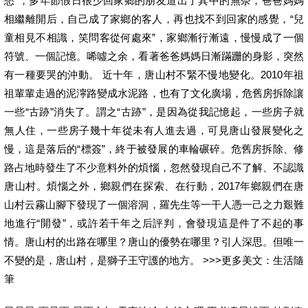
愁”，多年節假日很少回家鄉的朋友道出了其中的無奈，爸爸媽媽
相繼離開后，自己成了家鄉的客人，再也找不到回家的感覺，“兒
童相見不相識，笑問客從何處來”，家鄉漸行漸遠，慢慢成了一個
符號、一個記憶。唏噓之余，看著爸爸媽媽日漸蹣跚的身影，突然
有一種要哭的沖動。 近十年，唐山村不緊不慢地變化。2010年祖
祖輩輩走過的泥濘路變成水泥路，也有了文化廣場，危舊房拆除讓
一些“古跡”消失了。謂之“古跡”，是因為從我記憶起，一些房子就
無人住，一些房子幾十年從未有人進去過，可見唐山發展變化之
慢，這是落后的“標簽”，終于被發展的車輪碾碎。危舊房拆除、修
路占地時發生了不少意料外的煩惱，忽然發現自己不了解、不認識
唐山村。煩惱之外，鄉親們在探索、在行動，2017年鄉親們在唐
山村云霧山腳下發現了一個溶洞，羅先生等一干人憑一己之力艱難
地進行“開發”，或許若干年之后評判，會發現這是件了不起的事
情。唐山村的出路在哪里？唐山的優勢在哪里？引人深思。但唯一
不變的是，唐山村，是獅子王守護的地方。 >>>更多美文：生活隨
筆