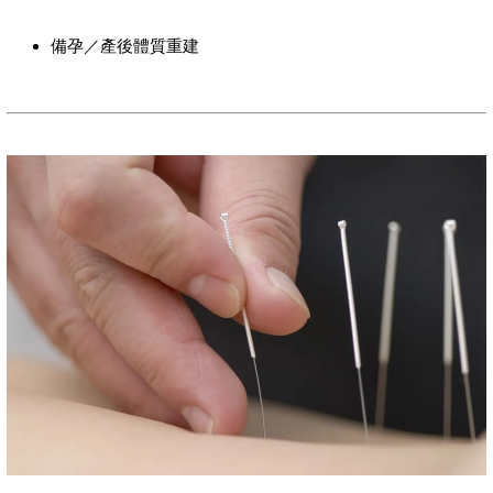
備孕／產後體質重建