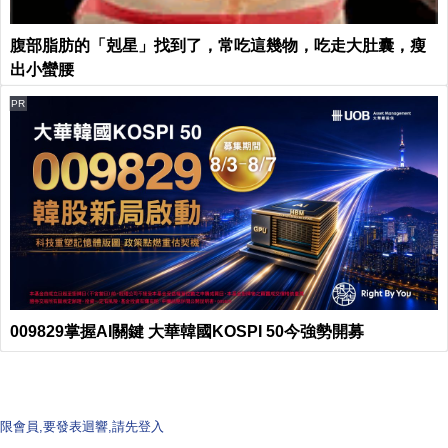
腹部脂肪的「剋星」找到了，常吃這幾物，吃走大肚囊，瘦
出小蠻腰
PR
009829掌握AI關鍵 大華韓國KOSPI 50今強勢開募
限會員,要發表迴響,請先登入