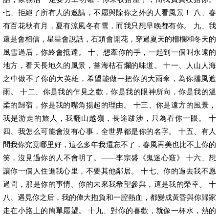
七、拒絕了所有人的邀請，不愿與除你之外的人看風景！ 八、春
有百花秋有月，夏有涼風冬有雪，而我只想早晚都有你。 九、我
還是會相信，星星會說話，石頭會開花，穿過夏天的柵欄和冬天的
風雪過后，你終會抵達。 十、想牽你的手，一起到一個叫永遠的
地方，看天長地久的風景，嘗海枯石爛的味道。 十一、人山人海
之中做不了你的大英雄，希望能做一把你的大雨傘，為你擋風遮
雨。 十二、你是我的乍見之歡，你是我的眼神所向，你是我的溫
柔的歸宿，你是我的嘴角揚起的理由。 十三、你是遠方的風景，
我是游走的旅人，我翻山越嶺，長途跋涉，只為看你一眼。 十
四、我怎么可能會沒有心事，全世界都是你的名字。 十五、有人
問我你究竟哪里好，這么多年我還忘不了，春風再美也比不上你的
笑，沒見過你的人不會明了。——李宗盛《鬼迷心竅》 十六、想
讓你一個人住進我心里，不要其他鄰居。 十七、你的過去我不愿
過問，那是你的事情。你的未來我希望參與，這是我的榮幸。 十
八、遇見你之后，我的偉大抱負和一腔熱血，都變成黃昏與你歸家
走在小路上的簡單愿望。 十九、對你的喜歡，就像一杯水，熱的