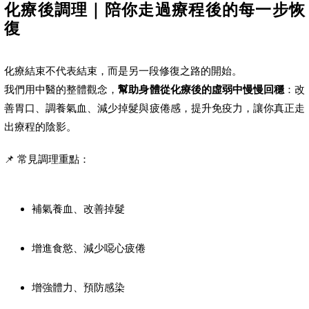
化療後調理｜陪你走過療程後的每一步恢
復
化療結束不代表結束，而是另一段修復之路的開始。
我們用中醫的整體觀念，
幫助身體從化療後的虛弱中慢慢回穩
：改
善胃口、調養氣血、減少掉髮與疲倦感，提升免疫力，讓你真正走
出療程的陰影。
📌 常見調理重點：
補氣養血、改善掉髮
增進食慾、減少噁心疲倦
增強體力、預防感染