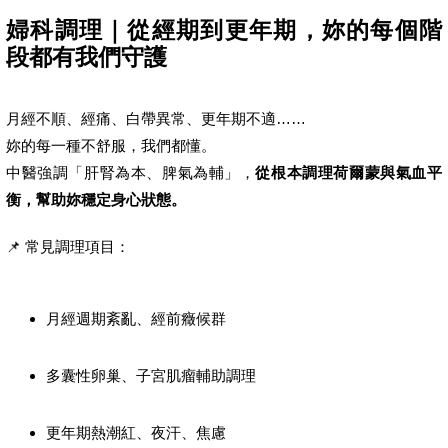
婦科調理｜從經期到更年期，妳的每個階
段都有我們守護
月經不順、經痛、白帶異常、更年期不適……
妳的每一種不舒服，我們都懂。
中醫強調「肝腎為本、脾氣為輔」，
從根本調理荷爾蒙與氣血平
衡，幫助妳穩定身心狀態。
📌 常見調理項目：
月經週期紊亂、經前癥候群
多囊性卵巢、子宮肌瘤輔助調理
更年期熱潮紅、夜汗、焦慮