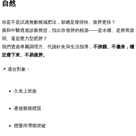
自然
你是不是試過無數種減肥法，卻總是瘦得快、復胖更快？
廣和中醫透過診脈辨證，找出你發胖的根源——是水腫、是脾胃虛
弱、還是壓力型肥胖？
我們透過專屬調理方、代謝針灸與生活指導，
不挨餓、不傷身，穩
定瘦下來、不易復胖。
📌 適合對象：
久坐上班族
產後難瘦體質
體重停滯期突破