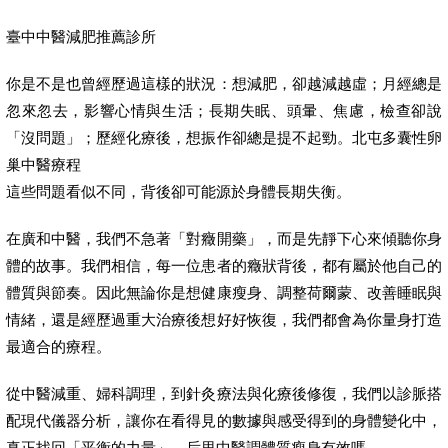
臺中中醫減肥推薦診所
你是不是也曾經歷過這樣的狀況：想減肥，卻越減越虛；月經總是
忽來忽去，影響心情與生活；長期失眠、頭暈、焦慮，檢查卻說
「沒問題」；歷經化療後，想振作卻總是提不起勁。北屯多囊性卵
巢中醫療程
這些問題看似不同，背後卻可能源於身體長期失衡。
在廣和中醫，我們不急著「對癥開藥」，而是先靜下心來傾聽你身
體的故事。我們相信，每一位患者的癥狀背後，都有屬於他自己的
體質與節奏。因此無論你是想健康瘦身、調整荷爾蒙、改善睡眠與
情緒，還是經歷過重大治療後想好好恢復，我們都會為你量身打造
最適合的療程。
從中醫減重、婦科調理，到針灸療法與化療後修復，我們以診脈搭
配現代儀器分析，讓你在看得見的數據與感受得到的身體變化中，
真正找回「平衡的力量」。后里中醫調體質瘦身有效嗎