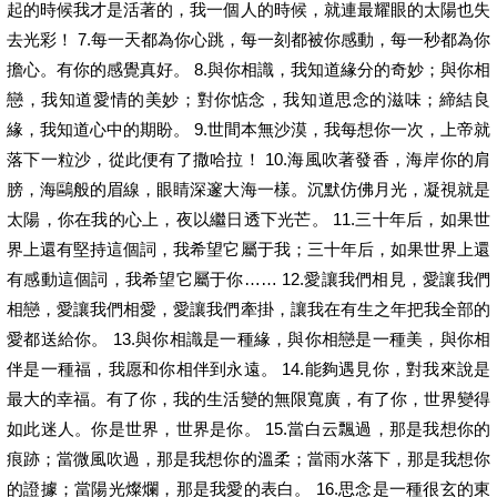
起的時候我才是活著的，我一個人的時候，就連最耀眼的太陽也失
去光彩！ 7.每一天都為你心跳，每一刻都被你感動，每一秒都為你
擔心。有你的感覺真好。 8.與你相識，我知道緣分的奇妙；與你相
戀，我知道愛情的美妙；對你惦念，我知道思念的滋味；締結良
緣，我知道心中的期盼。 9.世間本無沙漠，我每想你一次，上帝就
落下一粒沙，從此便有了撒哈拉！ 10.海風吹著發香，海岸你的肩
膀，海鷗般的眉線，眼睛深邃大海一樣。沉默仿佛月光，凝視就是
太陽，你在我的心上，夜以繼日透下光芒。 11.三十年后，如果世
界上還有堅持這個詞，我希望它屬于我；三十年后，如果世界上還
有感動這個詞，我希望它屬于你…… 12.愛讓我們相見，愛讓我們
相戀，愛讓我們相愛，愛讓我們牽掛，讓我在有生之年把我全部的
愛都送給你。 13.與你相識是一種緣，與你相戀是一種美，與你相
伴是一種福，我愿和你相伴到永遠。 14.能夠遇見你，對我來說是
最大的幸福。有了你，我的生活變的無限寬廣，有了你，世界變得
如此迷人。你是世界，世界是你。 15.當白云飄過，那是我想你的
痕跡；當微風吹過，那是我想你的溫柔；當雨水落下，那是我想你
的證據；當陽光燦爛，那是我愛的表白。 16.思念是一種很玄的東