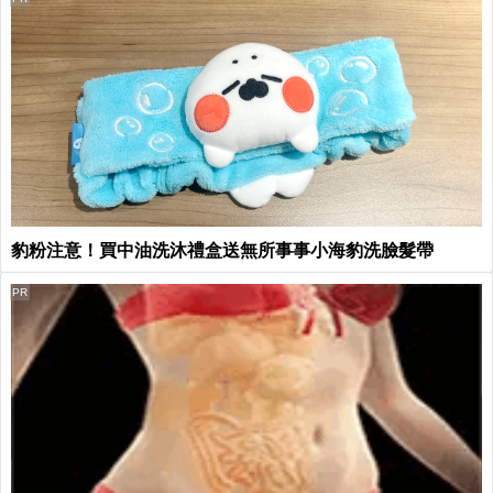
豹粉注意！買中油洗沐禮盒送無所事事小海豹洗臉髮帶
PR