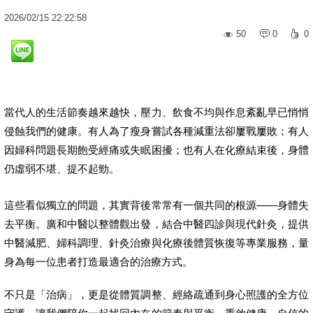
2026
/
02
/
15
22:22:58
50
0
0
當代人的生活節奏越來越快，壓力、飲食不均與作息紊亂早已悄悄
侵蝕我們的健康。有人為了瘦身嘗試各種減重法卻屢戰屢敗；有人
因婦科問題長期飽受經痛或失眠困擾；也有人在化療結束後，身體
仍虛弱不堪、提不起勁。
這些看似獨立的問題，其實背後常常有一個共同的根源——身體失
去平衡。廣和中醫以整體觀出發，結合中醫四診與現代針灸，提供
中醫減肥、婦科調理、針灸治療與化療後體質恢復等專業服務，量
身為每一位患者打造最適合的治療方式。
不只是「治病」，更是從體質調整、經絡疏通到身心照護的全方位