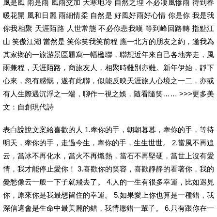
風是風 雨是雨 風雨交加 天寒地冷 自然之理 不必凄風慘雨 待到春
暖花開 風和日麗 雨細情柔 自然是 好風好雨好心情 你是你 我是我
你我相聚 天涯陌路 人世常態 不必你悲我嘆 等到峰回路轉 指點江
山 笑傲江湖 當然是 笑你笑我笑前程 應一北方的朋友之約，邀我為
其家鄉的一旅游景區題寫一幅楹聯，聯想近年來自己各地奔走，風
雨兼程，天涯陌路，商旅友人，相聚時難別亦難。新年伊始，靜下
心來，忽有感慨，遂有此聯，似能反映天涯旅人心境之一二，亦或
有人生際遇沉浮之一端，聊作一視之娛，隨看隨笑…… >>>更多美
文：自創現代詩
表白說說文案給喜歡的人 1.牽你的手，朝朝暮暮，牽你的手，等待
明天，牽你的手，走過今生，牽你的手，生生世世。 2.當風不再追
云，當冰不再化水，當火不再熾熱，當石不再堅硬，當世上沒有愛
情，我才能停止愛你！ 3.喜歡你的笑容，喜歡靜靜的看著你，我的
憂愁像云一般一下子就飛去了。 4.人的一生有很多幸運，比如遇見
你，原來你是我最想留住的幸運。 5.如果愛上你也算是一種錯，我
深信這會是生命中最美麗的錯，我情愿錯一輩子。 6.只有跟你在一