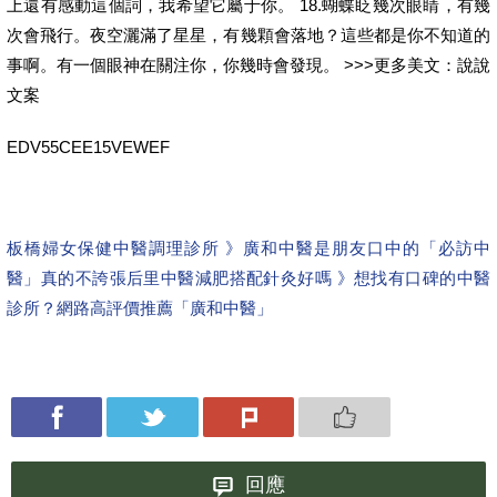
上還有感動這個詞，我希望它屬于你。 18.蝴蝶眨幾次眼睛，有幾
次會飛行。夜空灑滿了星星，有幾顆會落地？這些都是你不知道的
事啊。有一個眼神在關注你，你幾時會發現。 >>>更多美文：說說
文案
EDV55CEE15VEWEF
板橋婦女保健中醫調理診所 》廣和中醫是朋友口中的「必訪中
醫」真的不誇張
后里中醫減肥搭配針灸好嗎 》想找有口碑的中醫
診所？網路高評價推薦「廣和中醫」
回應