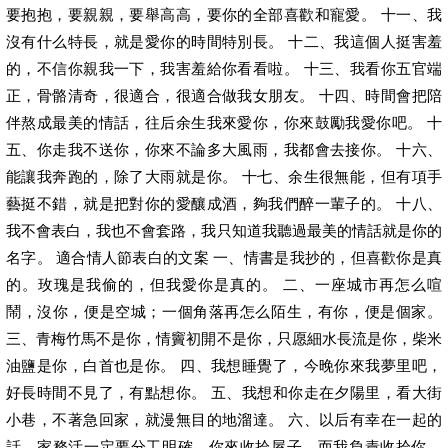
要抱抱，要親親，要舉高高，要你的全部喜歡和寵愛。 十一、我
沒有什么特長，就是愛你的時間特別長。 十二、我這個人挺害羞
的，不信你親我一下，我害羞給你看看啦。 十三、我看你五官端
正，骨骼清奇，很適合，很適合做我女朋友。 十四、時間會把陪
伴熬成最美的情話，往后余生我來愛你，你來鼓勵我愛你吧。 十
五、你走我不送你，你來不論多大風雨，我都會去接你。 十六、
能讓我奔跑的，除了大雨就是你。 十七、余生很無能，但有項手
藝挺不錯，就是把對你的愛釀成酒，夠我們醉一輩子的。 十八、
我不會表白，我也不會套路，我只知道我聽過最美的情話就是你的
名字。 適合情人節表白的文案 一、情書是我抄的，但喜歡你是真
的。玫瑰是我偷的，但我愛你是真的。 二、一座城市再怎么喧
鬧，沒你，便是空城；一個角落再怎么陌生，有你，便是個家。
三、青梅竹馬不是你，情竇初開不是你，只愿細水長流是你，柴米
油鹽是你，白首也是你。 四、我想睡覺了，今晚你來我夢里吧，
好長時間不見了，有點想你。 五、我想和你走在夕陽里，看大街
小巷，不著急回家，就漫無目的地溜達。 六、以后有幸在一起的
話，家務活一定要分工明確，你來收拾屋子，而我負責收拾你。