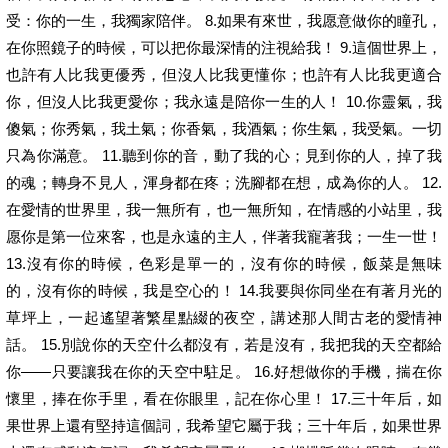
受：你的一生，我獨家陪伴。 8.如果有來世，我愿意做你的瞳孔，
在你照鏡子的時候，可以把你最深情的注視給我！ 9.這個世界上，
也許有人比我更優秀，但沒人比我更懂你；也許有人比我更適合
你，但沒人比我更愛你；我永遠是陪你一生的人！ 10.你靈氣，我
傻氣；你秀氣，我土氣；你香氣，我酒氣；你生氣，我受氣。一切
只為你滿意。 11.聽到你的音，動了我的心；見到你的人，掉了我
的魂；轉身不見人，渾身都在疼；洗腳都在想，成為你的人。 12.
在愛情的世界里，我一無所有，也一無所知，在情感的小站里，我
愿你是第一位來客，也是永遠的主人，伴著我寵著我；一生一世！
13.沒有你的時候，色彩是單一的，沒有你的時候，飯菜是無味
的，沒有你的時候，我是空心的！ 14.我要與你同坐在有著月光的
草坪上，一起遙望著繁星點綴的夜空，講述那人間古老的愛情神
話。 15.別說你的天空什么都沒有，若是沒有，我把我的天空都給
你——只要讓我在你的天空中駐足。 16.好想做你的手機，揣在你
懷里，捧在你手里，看在你眼里，記在你心里！ 17.三十年后，如
果世界上還有堅持這個詞，我希望它屬于我；三十年后，如果世界