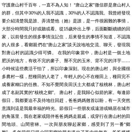
守護唐山村千百年，一直不為人知！ “唐山之家”微信群是唐山村人
的群，但其中30%的人我不認識，30%的人不認識我。我曾經發現
要介紹清楚我是誰、弄清楚他（她）是誰，是一件很困難的事情，
大部分時間我只好或聽或看。從15歲外出上學，后面斷斷續續的回
家，以前發生的很多事情沒記住，后來發生的事情不知道，不認識
的人很多，看鄉親們在“唐山之家”談天說地地交流、聊天，發現我
對唐山村的認識少得可憐。 在我的印象當中，唐山村是一個土地
肥沃的地方，有收不完的麥子、掰不完的玉米、背不完的洋芋……
小時候這些農活干怕了，所以印象深刻。現在的唐山村，與全國很
多農村一樣，想種田的人老了，年輕人的心不在種田上，種田完不
成養家糊口的任務。不知不覺間良田沃土大都成了核桃林，唐山村
成了名副其實的“核桃之鄉”。 唐山村，是我歸心似箭的家。每逢節
假日，我都要迫不及待地往回趕，爸爸媽媽翹首以盼，有一天突然
意識到這是我最幸福的時光。節假日一些朋友或遠游或蝸居在城市
的角落里，我在老家或陪伴爸爸媽媽走親戚，或穿行在唐山村的田
間地頭、山間密林。一次與朋友聊起家鄉，感受到了另一番“鄉