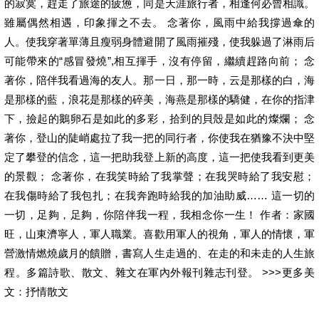
的寂寞，趕走了旅途的疲憊，同是天涯旅行者，相逢何必曾相識。
雖屬偶然相遇，印象揮之不去。 念著你，風雨中給我撐過傘的
人。使我穿著單薄且瘦弱身體避開了風雨摧殘，使我躲過了淋雨后
可能帶來的“感冒發燒”,相互揮手，沒有停留，繼續趕路向前； 念
著你，陪伴我看過海的友人。那一日，那一時，云是那樣的白，海
是那樣的藍，浪花是那樣的碎美，海燕是那樣的驕健，在你的指津
下，撿起的鵝卵石是如此的多彩，拾到的貝殼是如此的燦爛； 念
著你，登山的陡峭處拉了我一把的同行者，你使我在猶豫不決中堅
定了攀登的信念，這一把助我登上新的高度，這一把使我看到更美
的景觀； 念著你，在我笑時給了我掌聲；在我哭時給了我安慰；
在我傷時給了我包扎；在我奔跑時給我的加油助威…… 這一切的
一切，足夠，足夠，你陪伴我一程，我相念你一生！ 作者：家國
旺，山東濟寧人，軍人職業。喜歡用軍人的視角，軍人的情懷，軍
營激情燃燒歲月的饋贈，書寫人生走過的、在走的和未走的人生旅
程。多篇詩歌、散文、雜文在軍內外報刊雜志刊登。 >>>更多美
文：抒情散文