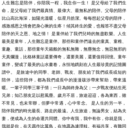
人生難忘是陪伴，你陪我一程，我念你一生！ 是父母給了我們生
命，是父母給了我們最真情、最偉大、最無私的陪伴。父母的陪伴
比山高比海深，如陽光溫暖，似星月皓潔。每每想起父母的陪伴，
感激感恩之情會把身心揪的生疼！傾其終生的愛，也報答不盡父母
陪伴的天之恩、地之情！ 是童伴給了我們兒時的無盡歡樂。人生
最美是童年，人生難忘是童伴。那些和童伴們遠去的童真、童稚、
童趣、童話，那些童年天籟般的無私無雜，無塵無念，無惡無邪的
天真爛漫，比格林童話還要傳奇，還要美麗，還要值得回憶。童年
童伴，變成了最美的山水畫卷，永恒地鐫刻在人生最珍貴的記憶圖
譜中。 是旅途中的同學、老師、戰友、朋友給了我們或長或短的
陪伴，這些陪伴，都為我們成長中的漫漫跋涉帶來幫助，帶來溫
暖。一輩子同學三輩子情；一日為師終身為父；一夕戰友便結生死
兄弟；知己朋友足以慰風塵。歲月不居，旅途迢迢，各為東西，雖
不常見，也未常聯，但夢中常遇，心中常念。 是人生的另一半，
陪伴我們的時光最長、路走的最遠。人生旅途，無論男女，結為夫
妻，便成為人生的命運共同體。你中有我，我中有你，你就是我，
我就是你，在天愿作比翼鳥，在地愿為連理枝。有福共享，有難同