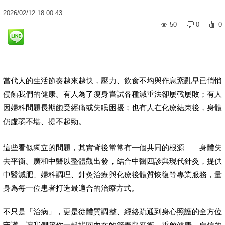
2026
/
02
/
12
18:00:43
50
0
0
當代人的生活節奏越來越快，壓力、飲食不均與作息紊亂早已悄悄
侵蝕我們的健康。有人為了瘦身嘗試各種減重法卻屢戰屢敗；有人
因婦科問題長期飽受經痛或失眠困擾；也有人在化療結束後，身體
仍虛弱不堪、提不起勁。
這些看似獨立的問題，其實背後常常有一個共同的根源——身體失
去平衡。廣和中醫以整體觀出發，結合中醫四診與現代針灸，提供
中醫減肥、婦科調理、針灸治療與化療後體質恢復等專業服務，量
身為每一位患者打造最適合的治療方式。
不只是「治病」，更是從體質調整、經絡疏通到身心照護的全方位