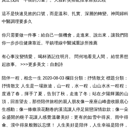
這不是快速見效的口號，而是溫和、扎實、深層的轉變。神岡婦科
中醫調理要多久
你只需要做一件事：給自己一個機會，走進來、說出來，讓我們陪
你一步步往健康靠近。平鎮埋線中醫減重診所推薦
有心事沒變情愛， 喝杯酒記住明月。 問何地看見人間， 給世界想
起故事。 >>>更多美文：自創詩
陪伴一程，相念一生 2020-08-03 欄目分類：抒情散文 標題分類：
抒情散文 人生是一場旅途，山一程，水一程，山山水水一程程；
度過了春，揮手了夏，告別了秋，走進了冬；站在夕陽輝灑的山
頂，回首望去，那些陪伴旅程的親人朋友像一座座山峰盡收眼底心
生感動；像一條條浪花翻卷的溪流讓人停足留戀深情款款；像一朵
朵盛開的梔子花讓人感覺溫馨美好：更有的如雪中得炭、雨中得
傘、漠中得泉般難以忘懷！ 人生美好是陪伴，人生幸福是陪伴，