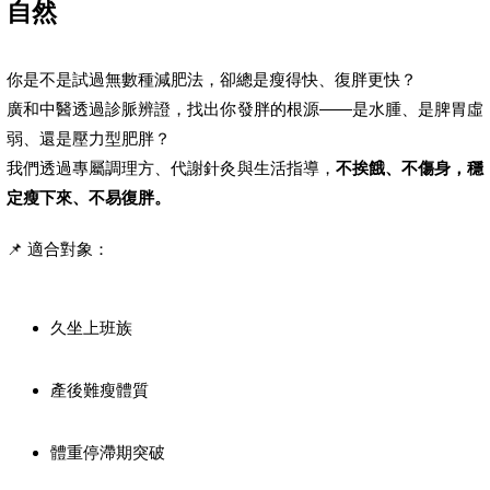
自然
你是不是試過無數種減肥法，卻總是瘦得快、復胖更快？
廣和中醫透過診脈辨證，找出你發胖的根源——是水腫、是脾胃虛
弱、還是壓力型肥胖？
我們透過專屬調理方、代謝針灸與生活指導，
不挨餓、不傷身，穩
定瘦下來、不易復胖。
📌 適合對象：
久坐上班族
產後難瘦體質
體重停滯期突破