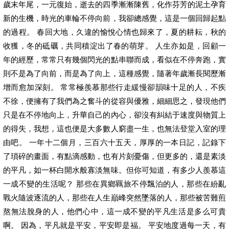
歲末年尾，一元復始，逝去的四季漸漸陳舊，化作芬芳的泥土孕育
新的生機，時光的車輪不停向前，我卻總感覺，這是一個回歸起點
的過程。 春回大地，久違的愉悅心情也歸來了，夏的耕耘，秋的
收獲，冬的砥礪，共同積淀出了春的萌芽。 人生亦如是，回顧一
年的經歷，常常只有幾個閃光的點串聯而成，看似在不停奔跑，實
則不是為了向前，而是為了向上，這種感覺，隨著年歲漸長閱歷漸
增而愈加深刻。 常常極羨慕那些行走緩慢卻韻味十足的人，不疾
不徐，便擁有了我們為之奮斗的從容與優雅，細細思之，發現他們
只是在不停地向上，升華自己的內心，卻沒有糾結于速度與物質上
的得失，我想，這也便是大多數人窮盡一生，也無法登堂入室的理
由吧。 一年十二個月，三百六十五天，厚厚的一本日記，記錄下
了瑣碎的畫面，有點滴感動，也有片刻憂傷，但更多的，還是素淡
的平凡，如一杯白開水般寡淡無味。但你可知道，有多少人羨慕這
一成不變的生活呢？ 那些在異鄉羈旅不停飄泊的人，那些在紛亂
戰火隨波逐流的人，那些在人生巔峰突然墜落的人，那些被苦難煎
熬無法脫身的人，他們心中，這一成不變的平凡生活是多么可貴
啊。 因為，平凡就是平安，平安即是福。 平安地度過每一天，有