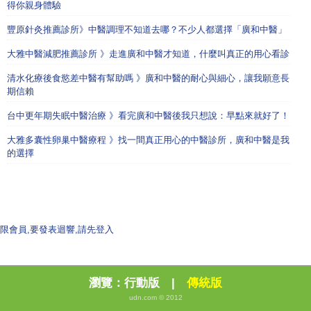
得你親身體驗
豐原針灸推薦診所》中醫調理不知道去哪？不少人都選擇「廣和中醫」
大雅中醫減肥推薦診所 》走進廣和中醫才知道，什麼叫真正的用心看診
清水化療後食慾差中醫有幫助嗎 》廣和中醫的耐心與細心，讓我願意長
期信賴
台中更年期失眠中醫治療 》看完廣和中醫後我只想說：早點來就好了！
大雅多囊性卵巢中醫療程 》找一間真正用心的中醫診所，廣和中醫是我
的選擇
限會員,要發表迴響,請先登入
瀏覽：
行動版
|
傳統版
udn.com © 2012