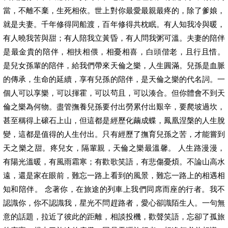
當，不離不棄，生死相依。世上對你最愛最親最疼的，除了爹娘，
就是夫妻。千年修得同船渡，百年修得共枕眠。有人知我冷與暖，
有人曉我苦與甜；有人陪我立黃昏，有人問我粥可溫。夫妻的陪伴
是最金貴的陪伴，相扶相偎，相憂相喜，白頭偕老，且行且惜。
是兒女孫輩的陪伴，給我們帶來天倫之樂，人生圓滿。兒孫是血脈
的傳承，生命的延續，享有兒孫的陪伴，是天倫之樂的代名詞。一
個人可以享樂，可以揮霍，可以茍且，可以湊合。但你體會不到天
倫之樂為何物。盡管撫養兒孫要付出勞累付出艱辛，要爬坡過坎，
甚至稱得上磙石上山，但這都是經歷化繭成蝶，鳳凰涅槃的人生脫
變，這都是值得的人生付出。只有經歷了撫育兒孫之苦，才能嘗到
天之樂之甜。疼兒女，隔輩親，天倫之樂最溫馨。 人生路漫漫，
有陽光溫暖，有風雨霜寒；有歡歌笑語，有悲傷憂煩。不論山高水
遠，還是家在眼前，難忘一路上看到的風景，難忘一路上的相遇相
知和陪伴。 念著你，在旅途的列車上我們同席而座的行者。我不
認識你，你不認識我，星光不問趕路者，愛心卻識陌生人。一句無
意的話題，拉近了彼此的距離，相談投機，歡聲笑語，忘卻了孤旅