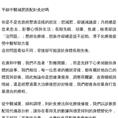
平鎮中醫減肥搭配針灸好嗎
你是不是也曾經歷過這樣的狀況：想減肥，卻越減越虛；月經總是
忽來忽去，影響心情與生活；長期失眠、頭暈、焦慮，檢查卻說
「沒問題」；歷經化療後，想振作卻總是提不起勁。潭子化療後疲
勞中醫幫助方案
這些問題看似不同，背後卻可能源於身體長期失衡。
在廣和中醫，我們不急著「對癥開藥」，而是先靜下心來傾聽你身
體的故事。我們相信，每一位患者的癥狀背後，都有屬於他自己的
體質與節奏。因此無論你是想健康瘦身、調整荷爾蒙、改善睡眠與
情緒，還是經歷過重大治療後想好好恢復，我們都會為你量身打造
最適合的療程。
從中醫減重、婦科調理，到針灸療法與化療後修復，我們以診脈搭
配現代儀器分析，讓你在看得見的數據與感受得到的身體變化中，
真正找回「平衡的力量」。大雅針灸搭配推拿療效比較