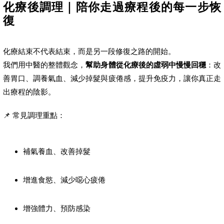
化療後調理｜陪你走過療程後的每一步恢
復
化療結束不代表結束，而是另一段修復之路的開始。
我們用中醫的整體觀念，
幫助身體從化療後的虛弱中慢慢回穩
：改
善胃口、調養氣血、減少掉髮與疲倦感，提升免疫力，讓你真正走
出療程的陰影。
📌 常見調理重點：
補氣養血、改善掉髮
增進食慾、減少噁心疲倦
增強體力、預防感染