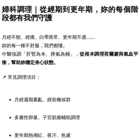
婦科調理｜從經期到更年期，妳的每個階
段都有我們守護
月經不順、經痛、白帶異常、更年期不適……
妳的每一種不舒服，我們都懂。
中醫強調「肝腎為本、脾氣為輔」，
從根本調理荷爾蒙與氣血平
衡，幫助妳穩定身心狀態。
📌 常見調理項目：
月經週期紊亂、經前癥候群
多囊性卵巢、子宮肌瘤輔助調理
更年期熱潮紅、夜汗、焦慮