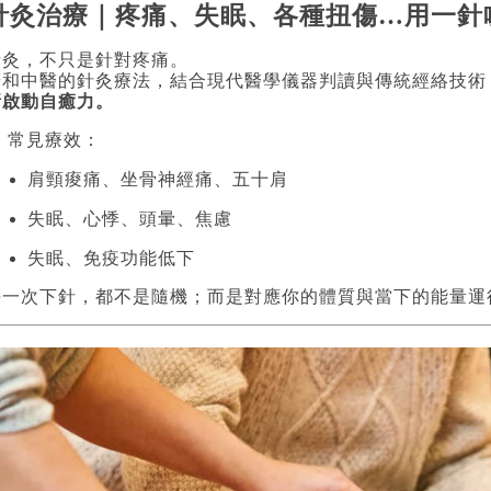
針灸治療｜疼痛、失眠、各種扭傷…用一針
針灸，不只是針對疼痛。
廣和中醫的針灸療法，結合現代醫學儀器判讀與傳統經絡技術
新啟動自癒力。
 常見療效：
肩頸痠痛、坐骨神經痛、五十肩
失眠、心悸、頭暈、焦慮
失眠、免疫功能低下
每一次下針，都不是隨機；而是對應你的體質與當下的能量運