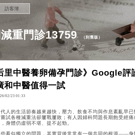
訪客簿
重門診13759
（
到舊版
）
后里中醫養卵備孕門診》Google
廣和中醫值得一試
26
/
02
/
23
01
:
33
當代人的生活節奏越來越快，壓力、飲食不均與作息紊亂早已
身嘗試各種減重法卻屢戰屢敗；有人因婦科問題長期飽受經痛
後，身體仍虛弱不堪、提不起勁。
這些看似獨立的問題，其實背後常常有一個共同的根源——身