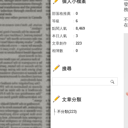
個人小檔案
部落格推薦
：
0
等級
：
6
點閱人氣
：
8,469
本日人氣
：
3
文章創作
：
223
相簿數
：
0
搜尋
文章分類
不分類(223)