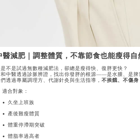
中醫減肥｜調整體質，不靠節食也能瘦得自
你是不是試過無數種減肥法，卻總是瘦得快、復胖更快？
廣和中醫透過診脈辨證，找出你發胖的根源——是水腫、是脾
我們透過專屬調理方、代謝針灸與生活指導，
不挨餓、不傷身
 適合對象：
久坐上班族
產後難瘦體質
體重停滯期突破
體脂率過高者