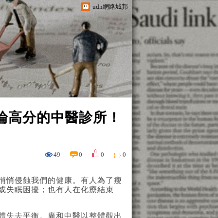
udn網路城邦
評論高分的中醫診所！
49
0
0
0
悄悄侵蝕我們的健康。有人為了瘦
或失眠困擾；也有人在化療結束
體失去平衡。廣和中醫以整體觀出