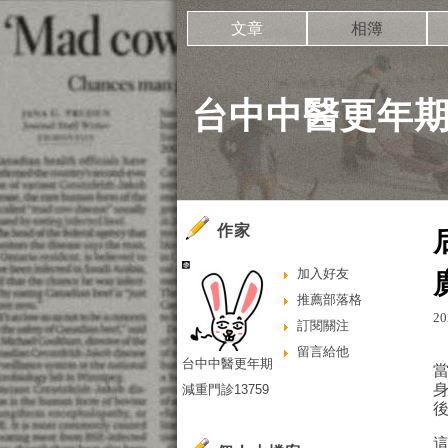
文章
相簿
台中中醫更年期減
作家
加入好友
推薦部落格
20
訂閱關注
留言給他
台中中醫更年期
減重門診13759