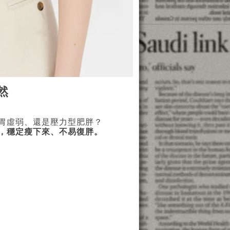
然
胃虛弱、還是壓力型肥胖？
，穩定瘦下來、不易復胖。