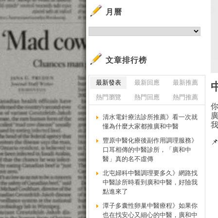
月曆
文章排行榜
最新發表
最新回應
最新推薦
熱門瀏覽
熱門回應
熱門推薦
清水電針療法診所推薦》看一次就
懂為什麼大家都推廣和中醫
豐原中醫化療後副作用調理服務》

口耳相傳的中醫診所，「廣和中
醫」真的名不虛傳
北屯婦科中醫調理要多久》網路找
中醫診所時看到廣和中醫，好險我
點進來了
潭子多囊性卵巢中醫療程》如果你
也在找安心又細心的中醫，廣和中