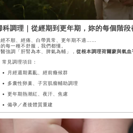
婦科調理｜從經期到更年期，妳的每個階段
月經不順、經痛、白帶異常、更年期不適……
妳的每一種不舒服，我們都懂。
中醫強調「肝腎為本、脾氣為輔」，
從根本調理荷爾蒙與氣血
 常見調理項目：
月經週期紊亂、經前癥候群
多囊性卵巢、子宮肌瘤輔助調理
更年期熱潮紅、夜汗、焦慮
備孕／產後體質重建