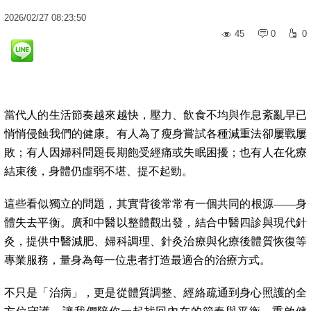
2026
/
02
/
27
08:23:50
45
0
0
當代人的生活節奏越來越快，壓力、飲食不均與作息紊亂早已
悄悄侵蝕我們的健康。有人為了瘦身嘗試各種減重法卻屢戰屢
敗；有人因婦科問題長期飽受經痛或失眠困擾；也有人在化療
結束後，身體仍虛弱不堪、提不起勁。
這些看似獨立的問題，其實背後常常有一個共同的根源——身
體失去平衡。廣和中醫以整體觀出發，結合中醫四診與現代針
灸，提供中醫減肥、婦科調理、針灸治療與化療後體質恢復等
專業服務，量身為每一位患者打造最適合的治療方式。
不只是「治病」，更是從體質調整、經絡疏通到身心照護的全