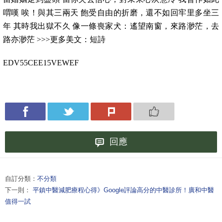
喟嘆 唉！與其三兩天 飽受自由的折磨，還不如回牢里多坐三
年 其時我出獄不久 像一條喪家犬：遙望南窗，來路渺茫，去
路亦渺茫 >>>更多美文：短詩
EDV55CEE15VEWEF
回應
自訂分類：
不分類
下一則：
平鎮中醫減肥療程心得》Google評論高分的中醫診所！廣和中醫
值得一試