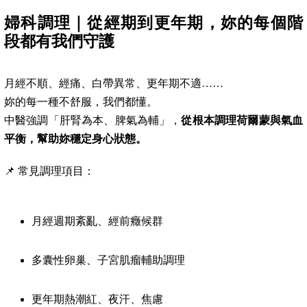
婦科調理｜從經期到更年期，妳的每個階
段都有我們守護
月經不順、經痛、白帶異常、更年期不適……
妳的每一種不舒服，我們都懂。
中醫強調「肝腎為本、脾氣為輔」，
從根本調理荷爾蒙與氣血
平衡，幫助妳穩定身心狀態。
📌 常見調理項目：
月經週期紊亂、經前癥候群
多囊性卵巢、子宮肌瘤輔助調理
更年期熱潮紅、夜汗、焦慮