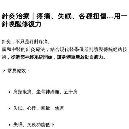
針灸治療｜疼痛、失眠、各種扭傷…用一
針喚醒修復力
針灸，不只是針對疼痛。
廣和中醫的針灸療法，結合現代醫學儀器判讀與傳統經絡技
術，
從調節神經系統開始，讓身體重新啟動自癒力。
📌 常見療效：
肩頸痠痛、坐骨神經痛、五十肩
失眠、心悸、頭暈、焦慮
失眠、免疫功能低下