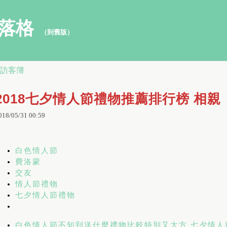
的部落格
（
到舊版
）
訪客簿
2018七夕情人節禮物推薦排行榜 相親
018
/
05
/
31
00
:
59
白色情人節
費洛蒙
交友
情人節禮物
七夕情人節禮物
白色情人節不知到送什麼禮物比較特別又大方 七夕情人