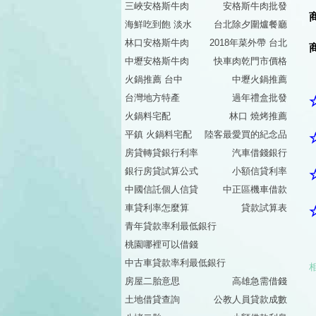
三峽安格斯牛肉
安格斯牛肉批發
海鮮吃到飽 淡水
台北除夕圍爐餐廳
林口安格斯牛肉
2018年菜外帶 台北
中壢安格斯牛肉
快車肉乾門市價格
火鍋推薦 台中
中壢火鍋推薦
台灣地方特產
過年禮盒批發
火鍋料宅配
林口 燒烤推薦
平鎮 火鍋料宅配
陸客最愛買的紀念品
房貸轉貸銀行利率
汽車借錢銀行
銀行房貸試算公式
小額信貸利率
中國信託個人信貸
中正區機車借款
車貸利率怎麼算
貸款試算表
青年貸款率利最低銀行
桃園哪裡可以借錢
中古車貸款率利最低銀行
房屋二胎意思
高雄急需借錢
土地借貸查詢
公教人員貸款成數