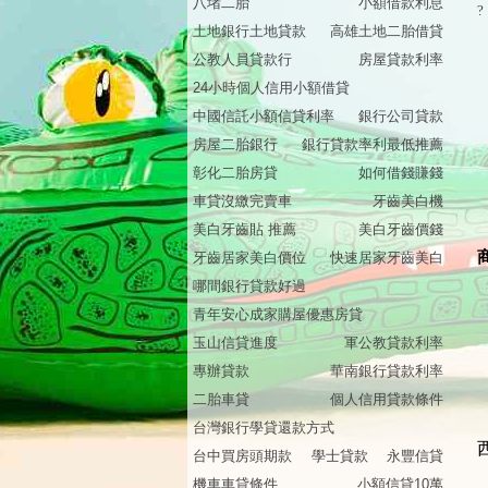
八堵二胎
小額借款利息
?
土地銀行土地貸款
高雄土地二胎借貸
公教人員貸款行
房屋貸款利率
24小時個人信用小額借貸
中國信託小額信貸利率
銀行公司貸款
房屋二胎銀行
銀行貸款率利最低推薦
彰化二胎房貸
如何借錢賺錢
車貸沒繳完賣車
牙齒美白機
美白牙齒貼 推薦
美白牙齒價錢
牙齒居家美白價位
快速居家牙齒美白
哪間銀行貸款好過
青年安心成家購屋優惠房貸
玉山信貸進度
軍公教貸款利率
專辦貸款
華南銀行貸款利率
二胎車貸
個人信用貸款條件
台灣銀行學貸還款方式
台中買房頭期款
學士貸款
永豐信貸
機車車貸條件
小額信貸10萬