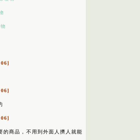
物
禮物
06]
06]
的
06]
要的商品，不用到外面人擠人就能