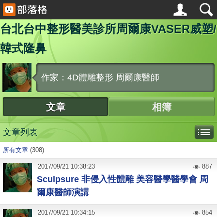
台北台中整形醫美診所周爾康VASER威塑/
韓式隆鼻
作家：4D體雕整形 周爾康醫師
文章
相簿
文章列表
所有文章
(308)
2017
/
09
/
21
10:38:23
887
Sculpsure 非侵入性體雕 美容醫學醫學會 周
爾康醫師演講
2017
/
09
/
21
10:34:15
854