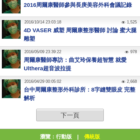
2016周爾康醫師參與長庚美容外科會議記錄
2016
/
10
/
14
23:03:18
1,525
4D VASER 威塑 周爾康整形醫師 討論 蜜大腿
雕塑
2016
/
05
/
09
23:39:22
978
周爾康醫師專訪：曲艾玲保養超智慧 就愛
Ulthera超音波拉提
2016
/
04
/
29
00:05:02
2,668
台中周爾康整形外科診所：8字縫雙眼皮 完整
解析
下一頁
瀏覽：
行動版
|
傳統版