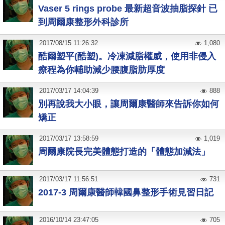
Vaser 5 rings probe 最新超音波抽脂探針 已
到周爾康整形外科診所
2017
/
08
/
15
11:26:32
1,080
酷爾塑平(酷塑)。冷凍減脂權威，使用非侵入
療程為你輔助減少腰腹脂肪厚度
2017
/
03
/
17
14:04:39
888
別再說我大小眼，讓周爾康醫師來告訴你如何
矯正
2017
/
03
/
17
13:58:59
1,019
周爾康院長完美體態打造的「體態加減法」
2017
/
03
/
17
11:56:51
731
2017-3 周爾康醫師韓國鼻整形手術見習日記
2016
/
10
/
14
23:47:05
705