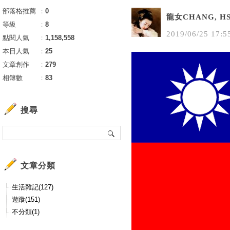
部落格推薦
：
0
龍女CHANG, HS
等級
：
8
2019
/
06
/
25
17
:
5
點閱人氣
：
1,158,558
本日人氣
：
25
文章創作
：
279
相簿數
：
83
搜尋
文章分類
生活雜記(127)
遊蹤(151)
不分類(1)