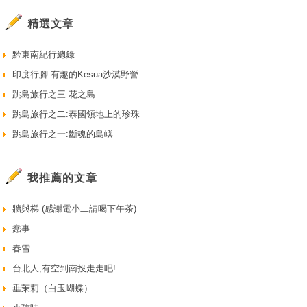
精選文章
黔東南紀行總錄
印度行腳:有趣的Kesua沙漠野營
跳島旅行之三:花之島
跳島旅行之二:泰國領地上的珍珠
跳島旅行之一:斷魂的島嶼
我推薦的文章
牆與梯 (感謝電小二請喝下午茶)
蠢事
春雪
台北人,有空到南投走走吧!
垂茉莉（白玉蝴蝶）