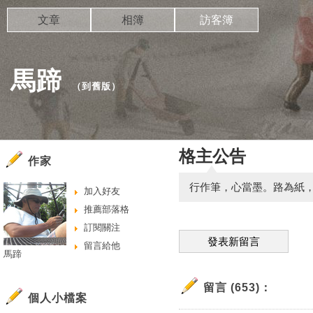
文章
相簿
訪客簿
馬蹄
（
到舊版
）
格主公告
作家
行作筆，心當墨。路為紙
加入好友
推薦部落格
訂閱關注
發表新留言
留言給他
馬蹄
留言 (653)：
個人小檔案