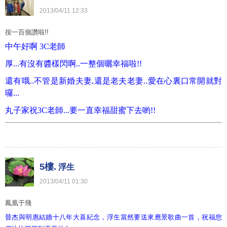
2013
/
04
/
11
12
:
33
按一百個讚啦!!
中午好啊 3C老師
厚...有沒有醬樣閃啊..一整個曬幸福啦!!
還有哦..不管是新婚夫妻,還是老夫老妻..愛在心裏口常開就對
囉...
丸子家祝3C老師...要一直幸福甜蜜下去喲!!
5樓.
浮生
2013
/
04
/
11
01
:
30
鳳凰于飛
晉杰與明惠結婚十八年大喜紀念，浮生當然要送來應景歌曲一首，祝福您