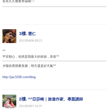
長長久久都要幸福哦~~
3樓.
需仁
2013
/
04
/
08
09
:
21
^^
平安順心，依然是我最大的祝福，恭喜^^
夕陽依舊那麼美麗，明天還是好天氣^^
http://jac3158.com/blog
2樓.
^^亞莎崎｜旅遊作家、專題講師
2013
/
04
/
07
16
:
37