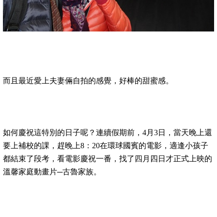
而且最近愛上夫妻倆自拍的感覺，好棒的甜蜜感。
如何慶祝這特別的日子呢？連續假期前，4月3日，當天晚上還
要上補校的課，趕晚上8：20在環球國賓的電影，適逢小孩子
都結束了段考，看電影慶祝一番，找了四月四日才正式上映的
溫馨家庭動畫片─古魯家族。