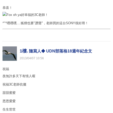
恭喜！
好幸福的3C老師！
^"^嘿嘿嘿....狐狸也要"讚聲"，老師買的這台SONY很好用！
1樓.
隨寫人◆ UDN部落格18週年紀念文
2013
/
04
/
07
10
:
56
祝福
羨煞許多天下有情人喔
祝福3C老師伉儷
甜甜蜜蜜
恩恩愛愛
生生世世