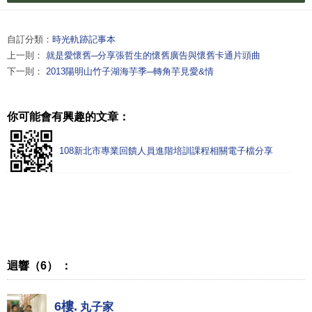
自訂分類：
時光軌跡記事本
上一則：
就是愛懷舊─分享張哲生的懷舊廣告與懷舊卡通片頭曲
下一則：
2013陽明山竹子湖海芋季─轉角芋見愛&情
你可能會有興趣的文章：
108新北市專業回饋人員進階培訓課程相關電子檔分享
迴響（6） ：
6樓.
丸子家