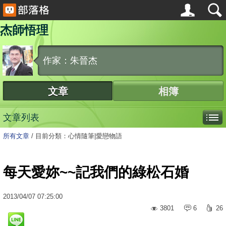
杰師悟理
作家：朱晉杰
文章
相簿
文章列表
所有文章
/
目前分類：心情隨筆|愛戀物語
每天愛妳~~記我們的綠松石婚
2013
/
04
/
07
07:25:00
3801
6
26