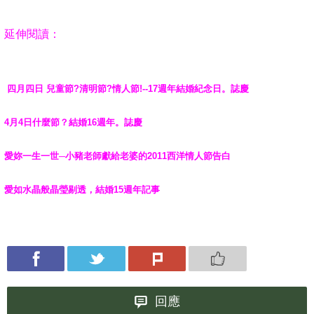
延伸閱讀：
四月四日 兒童節?清明節?情人節!--17週年結婚紀念日。誌慶
4月4日什麼節？結婚16週年。誌慶
愛妳一生一世─小豬老師獻給老婆的2011西洋情人節告白
愛如水晶般晶瑩剔透，結婚15週年記事
回應