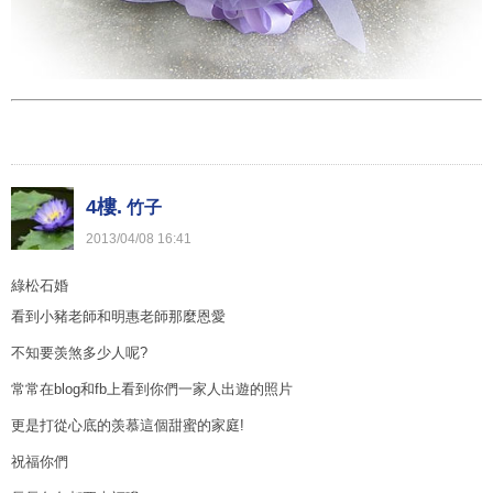
4樓.
竹子
2013
/
04
/
08
16
:
41
綠松石婚
看到小豬老師和明惠老師那麼恩愛
不知要羡煞多少人呢?
常常在blog和fb上看到你們一家人出遊的照片
更是打從心底的羡慕這個甜蜜的家庭!
祝福你們