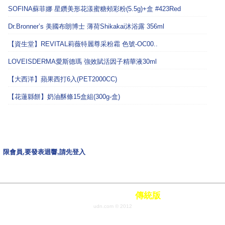
SOFINA蘇菲娜 星鑽美形花漾蜜糖頰彩粉(5.5g)+盒 #423Red
Dr.Bronner’s 美國布朗博士 薄荷Shikakai沐浴露 356ml
【資生堂】REVITAL莉薇特麗尊采粉霜 色號-OC00..
LOVEISDERMA愛斯德瑪 強效賦活因子精華液30ml
【大西洋】蘋果西打6入(PET2000CC)
【花蓮縣餅】奶油酥條15盒組(300g-盒)
限會員,要發表迴響,請先登入
瀏覽：
行動版
|
傳統版
udn.com © 2012