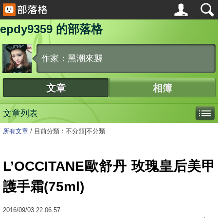
epdy9359 的部落格
作家：黑潮來襲
文章
相簿
文章列表
所有文章
/
目前分類：不分類|不分類
L’OCCITANE歐舒丹 玫瑰皇后美甲
護手霜(75ml)
2016
/
09
/
03
22:06:57