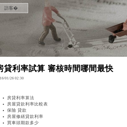
訪客�
房貸利率試算 審核時間哪間最快
16
/
01
/
26
02
:
30
房貸利率算法
房屋貸款利率比較表
保險 貸款
房屋修繕貸款利率
買車頭期款多少