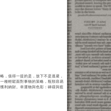
策略，值得一提的是，放下不是逃避，
是一種輕鬆面對事物的策略，瓶頸容易
線獲利納財。幸運物與色彩：硨磲與藍