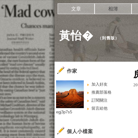
文章
相簿
黃怡�
（
到舊版
）
作家
加入好友
20
推薦部落格
訂閱關注
留言給他
egj3p7s5
個人小檔案