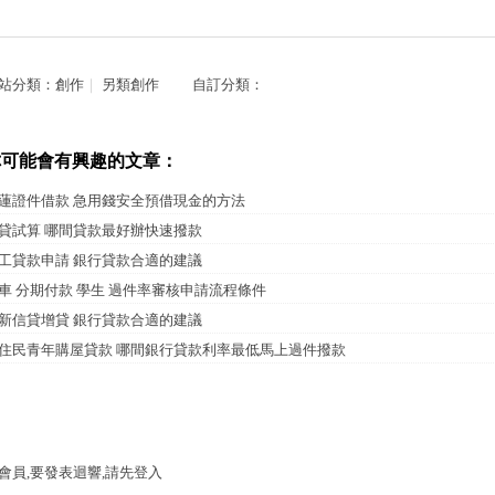
站分類：
創作
｜
另類創作
自訂分類：
你可能會有興趣的文章：
蓮證件借款 急用錢安全預借現金的方法
貸試算 哪間貸款最好辦快速撥款
工貸款申請 銀行貸款合適的建議
車 分期付款 學生 過件率審核申請流程條件
新信貸增貸 銀行貸款合適的建議
住民青年購屋貸款 哪間銀行貸款利率最低馬上過件撥款
會員,要發表迴響,請先登入