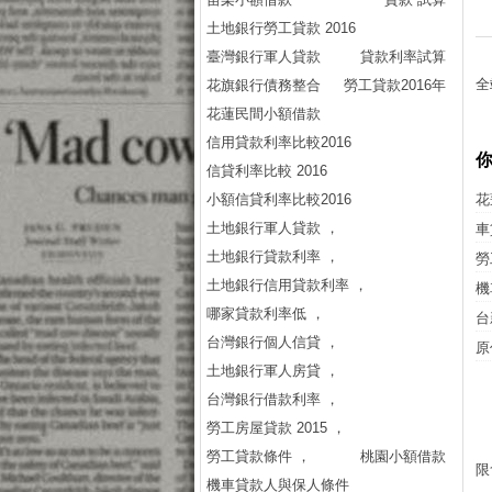
土地銀行勞工貸款 2016
臺灣銀行軍人貸款
貸款利率試算
全
花旗銀行債務整合
勞工貸款2016年
花蓮民間小額借款
信用貸款利率比較2016
信貸利率比較 2016
小額信貸利率比較2016
花
土地銀行軍人貸款 ，
車
土地銀行貸款利率 ，
勞
土地銀行信用貸款利率 ，
機
哪家貸款利率低 ，
台
台灣銀行個人信貸 ，
原
土地銀行軍人房貸 ，
台灣銀行借款利率 ，
勞工房屋貸款 2015 ，
勞工貸款條件 ，
桃園小額借款
限
機車貸款人與保人條件