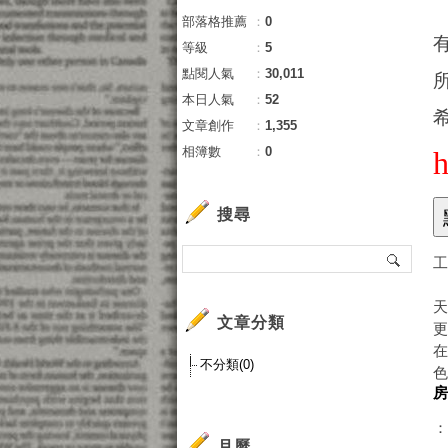
部落格推薦
：
0
等級
：
5
點閱人氣
：
30,011
本日人氣
：
52
文章創作
：
1,355
相簿數
：
0
搜尋
文章分類
不分類(0)
房
：
月曆