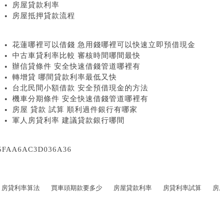
房屋貸款利率
房屋抵押貸款流程
花蓮哪裡可以借錢 急用錢哪裡可以快速立即預借現金
中古車貸利率比較 審核時間哪間最快
辦信貸條件 安全快速借錢管道哪裡有
轉增貸 哪間貸款利率最低又快
台北民間小額借款 安全預借現金的方法
機車分期條件 安全快速借錢管道哪裡有
房屋 貸款 試算 順利過件銀行有哪家
軍人房貸利率 建議貸款銀行哪間
5FAA6AC3D036A36
房貸利率算法
買車頭期款要多少
房屋貸款利率
房貸利率試算
房