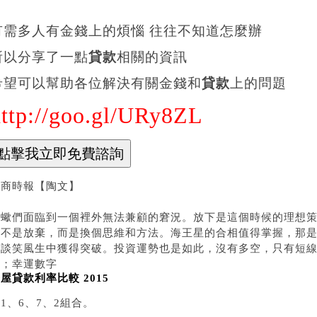
有需多人有金錢上的煩惱 往往不知道怎麼辦
所以分享了一點
貸款
相關的資訊
希望可以幫助各位解決有關金錢和
貸款
上的問題
http://goo.gl/URy8ZL
工商時報【陶文】
天蠍們面臨到一個裡外無法兼顧的窘況。放下是這個時候的理想
更不是放棄，而是換個思維和方法。海王星的合相值得掌握，那
在談笑風生中獲得突破。投資運勢也是如此，沒有多空，只有短
色；幸運數字
屋貸款利率比較 2015
1、6、7、2組合。