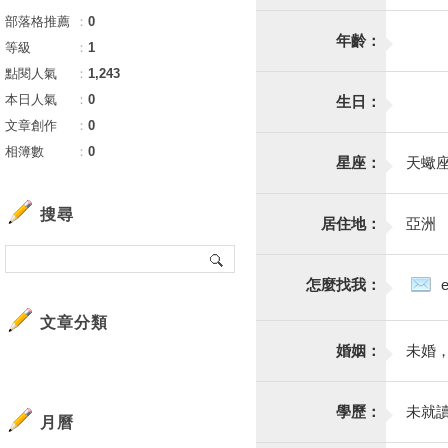
部落格推薦
：
0
年齡：
等級
：
1
點閱人氣
：
1,243
本日人氣
：
0
生日：
文章創作
：
0
相簿數
：
0
星座：
天蠍
搜尋
居住地：
亞洲
怎麼找我：
文章分類
婚姻：
未婚
學歷：
未就
月曆