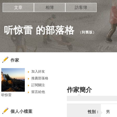
文章
相簿
訪客簿
听惊雷 的部落格
（
到舊版
）
作家
加入好友
推薦部落格
訂閱關注
作家簡介
留言給他
听惊雷
個人小檔案
性別：
男