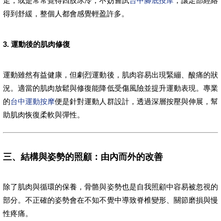
走，或是常常覺得四肢冰冷，不妨嘗試
台中腳底按摩
，讓足部經絡
得到舒緩，整個人都會感覺輕盈許多。
3. 運動後的肌肉修復
運動雖然有益健康，但劇烈運動後，肌肉容易出現緊繃、酸痛的狀
況。適當的肌肉放鬆與修復能降低受傷風險並提升運動表現。專業
的
台中運動按摩
便是針對運動人群設計，透過深層按壓與伸展，幫
助肌肉恢復柔軟與彈性。
三、結構與姿勢的照顧：由內而外的改善
除了肌肉與循環的保養，骨骼與姿勢也是自我照顧中容易被忽視的
部分。不正確的姿勢會在不知不覺中導致脊椎變形、關節磨損與慢
性疼痛。