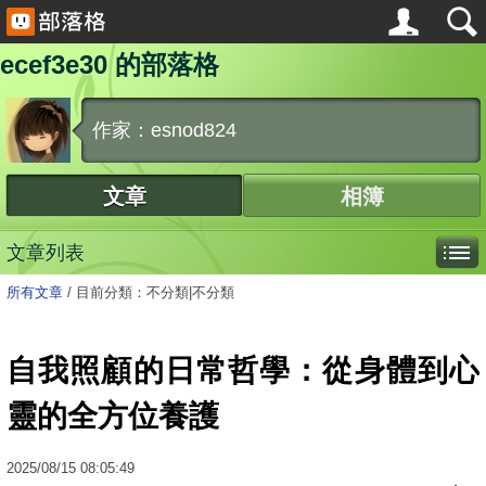
ecef3e30 的部落格
作家：esnod824
文章
相簿
文章列表
所有文章
/
目前分類：不分類|不分類
自我照顧的日常哲學：從身體到心
靈的全方位養護
2025
/
08
/
15
08:05:49