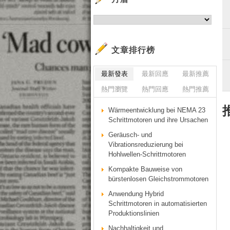
文章排行榜
最新發表
最新回應
最新推薦
熱門瀏覽
熱門回應
熱門推薦
Wärmeentwicklung bei NEMA 23
Schrittmotoren und ihre Ursachen
Geräusch- und
Vibrationsreduzierung bei
Hohlwellen-Schrittmotoren
Kompakte Bauweise von
bürstenlosen Gleichstrommotoren
Anwendung Hybrid
Schrittmotoren in automatisierten
Produktionslinien
Nachhaltigkeit und