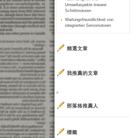
Umweltaspekte linearer
Schrittmotoren
Wartungsfreundlichkeit von
integrierten Servomotoren
精選文章
我推薦的文章
>
部落格推薦人
標籤