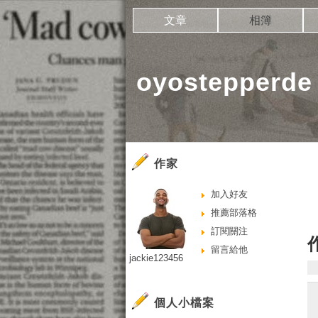
文章
相簿
oyostepper
作家
加入好友
推薦部落格
訂閱關注
留言給他
jackie123456
個人小檔案