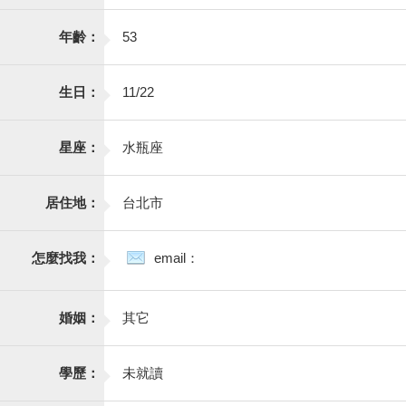
年齡：
53
生日：
11/22
星座：
水瓶座
居住地：
台北市
怎麼找我：
email：
婚姻：
其它
學歷：
未就讀