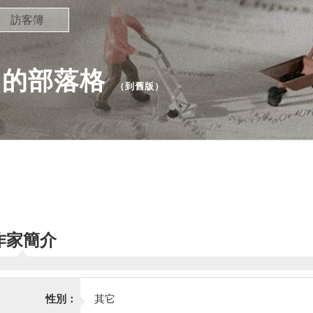
訪客簿
de 的部落格
（
到舊版
）
作家簡介
性別：
其它