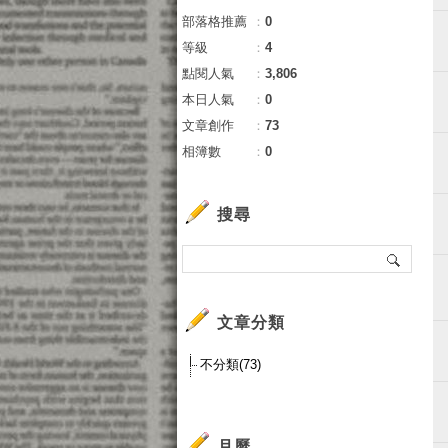
部落格推薦
：
0
等級
：
4
點閱人氣
：
3,806
本日人氣
：
0
文章創作
：
73
相簿數
：
0
搜尋
文章分類
不分類(73)
月曆