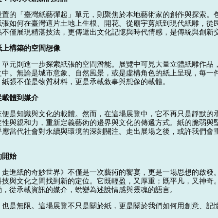
設置的「臺灣紙藝彈起」單元，則聚焦於本地藝術家的創作與探索。
紙張如何在臺灣這片土地上生根、開花。從廟宇剪紙到現代紙雕，從
品不僅展現精湛技法，更傳遞出文化記憶與時代情感，是傳統與創新
紙上構築的空間想像
」單元則進一步探索紙張的空間潛能。展覽中可見大量立體紙雕作品
之中。無論是城市意象、自然風景，或是虛構角色的紙上呈現，每一
，紙張不僅是物質材料，更是承載敘事與想像的載體。
從載體到媒介
來便是知識與文化的載體。然而，在這場展覽中，它不再只是靜默的
定性與親和力，重新定義藝術的邊界與文化的傳遞方式。紙的脆弱與
呼應當代社會對永續與環境的深刻關注。走出展場之後，或許我們會
的開始
：走進紙的奇妙世界》不僅是一次藝術的饗宴，更是一場思想的啟發
科技與文化之間找到新的定位。它既輕盈，又厚重；既平凡，又神奇
動，從承載資訊的媒介，蛻變為述說情感與靈魂的語言。
，也是無限。這場展覽不只是關於紙，更是關於我們如何用創意、記