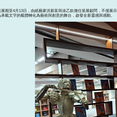
起展期至
4
月
13
日，由紙藝家洪新富與涂乙欽擔任策展顧問，不僅展
為承載文字的載體轉化為藝術與創意的舞台，啟發全新靈感與感動。