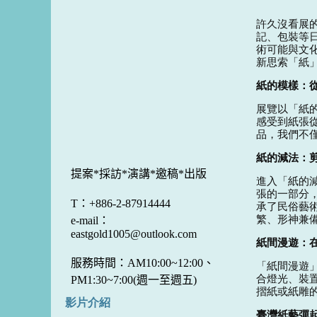
許久沒看展
記、包裝等
術可能與文
新思索「紙
紙的模樣：
展覽以「紙
感受到紙張
品，我們不
紙的減法：
進入「紙的
張的一部分
承了民俗藝
繁、形神兼
紙間漫遊：
「紙間漫遊
合燈光、裝
摺紙或紙雕
影片介紹
臺灣紙藝彈