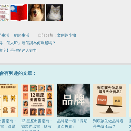
閒生活
｜
網路生活
自訂分類：
文創趣小物
得「個人IP」這個詞為何崛起嗎？
書宅】手作的迷人魅力
會有興趣的文章：
肖出書指南：
12 星座出書指南：
品牌是一種「長期
到底該先做品牌還
出書，會是
如果你出書，應該
資產投資」
是先做產品？