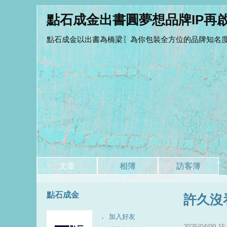
點石成金出書圓夢想品牌IP再
點石成金以出書為橋梁〖為你包裝全方位的品牌知名度
文章
相簿
訪客簿
點石成金
許久沒
加入好友
2025
/
04
/
09
15
: