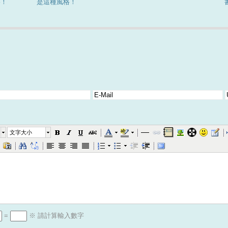
格！
是這種風格！
文字大小
=
※ 請計算輸入數字