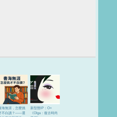
書海無涯，怎麼挑
新型態IP：O+
才不白讀？——選
《Olga：復古時尚