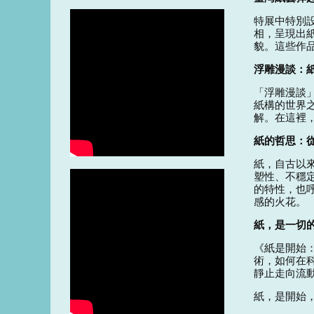
特展中特別
相，呈現出
貌。這些作
浮雕漫談：
「浮雕漫談
紙構的世界
解。在這裡
紙的哲思：
紙，自古以
塑性、不穩
的特性，也
感的火花。
紙，是一切
《紙是開始
術，如何在
靜止走向流
紙，是開始