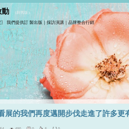
啟動
（
到舊版
）
〗 我們提供訂 製出版｜採訪演講｜品牌整合行銷
看展的我們再度邁開步伐走進了許多更
54
490
0
5
0