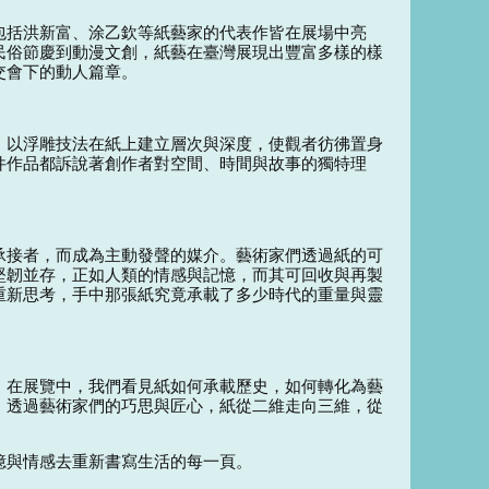
包括洪新富、涂乙欽等紙藝家的代表作皆在展場中亮
民俗節慶到動漫文創，紙藝在臺灣展現出豐富多樣的樣
交會下的動人篇章。
，以浮雕技法在紙上建立層次與深度，使觀者彷彿置身
件作品都訴說著創作者對空間、時間與故事的獨特理
承接者，而成為主動發聲的媒介。藝術家們透過紙的可
堅韌並存，正如人類的情感與記憶，而其可回收與再製
重新思考，手中那張紙究竟承載了多少時代的重量與靈
。在展覽中，我們看見紙如何承載歷史，如何轉化為藝
。透過藝術家們的巧思與匠心，紙從二維走向三維，從
憶與情感去重新書寫生活的每一頁。