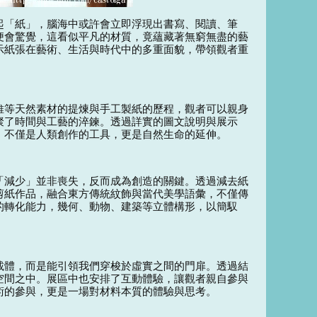
起「紙」，腦海中或許會立即浮現出書寫、閱讀、筆
便會驚覺，這看似平凡的材質，竟蘊藏著無窮無盡的藝
示紙張在藝術、生活與時代中的多重面貌，帶領觀者重
維等天然素材的提煉與手工製紙的歷程，觀者可以親身
聚了時間與工藝的淬鍊。透過詳實的圖文說明與展示
，不僅是人類創作的工具，更是自然生命的延伸。
「減少」並非喪失，反而成為創造的關鍵。透過減去紙
剪紙作品，融合東方傳統紋飾與當代美學語彙，不僅傳
的轉化能力，幾何、動物、建築等立體構形，以簡馭
載體，而是能引領我們穿梭於虛實之間的門扉。透過結
空間之中。展區中也安排了互動體驗，讓觀者親自參與
術的參與，更是一場對材料本質的體驗與思考。