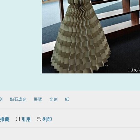
刷
點石成金
展覽
文創
紙
推薦
引用
列印