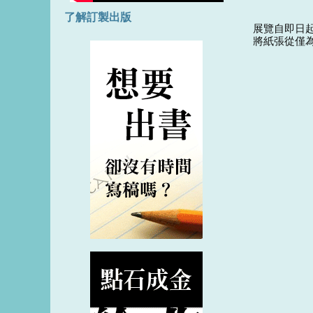
了解訂製出版
展覽自即日
將紙張從僅