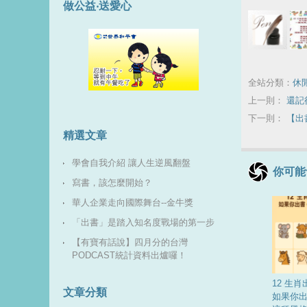
做公益‧送愛心
全站分類：
休
上一則：
還記
下一則：
【出
精選文章
學會自我介紹 讓人生逆風翻盤
你可能
寫書，該怎麼開始？
華人企業走向國際舞台--金牛獎
「出書」是踏入知名度戰場的第一步
【有寶有話說】四月分的台灣
PODCAST統計資料出爐囉！
12 生
文章分類
如果你