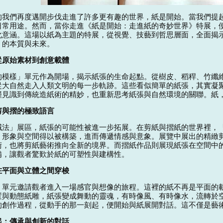
紙是開始
的我們再度邁開步伐走進了許多更有趣的世界，
。當我們提
日常用途。然而，當你走進《紙是開始：走進紙的奇妙世界》特展，
化意涵。這場以紙為主題的特展，從視覺、技藝到哲思層面，全面揭
」的本質與未來。
從原始素材到創意載體
的模樣」單元作為開場，揭示紙張的生命起點。從樹皮、稻稈、竹纖
從大自然走入人類文明的每一步軌跡。這些看似簡單的紙張，其實凝
僅見識到傳統造紙術的精妙，也重新思考紙張與自然環境的關聯。紙
剪與摺的極致語言
減法」展區，紙張的可能性被進一步拓展。在剪紙與摺紙的世界裡，
，形象與空間得以被構築，進而傳遞情感與意象。展覽中展出的精緻
術，也將剪紙藝術推向全新的境界。而摺紙作品則展現紙張在空間中
備，讓觀者驚歎於紙的可塑性與建構性。
在平面與立體之間穿梭
」單元邀請觀者進入一場感官與想像的旅程。這裡的紙不再是平面的
置與動態紙雕，紙張變成舞動的靈魂，有時像風、有時像水，流轉於
的創作過程，從動手的那一刻起，便開始與紙展開對話。這不僅是藝
起：傳承與創新的對話