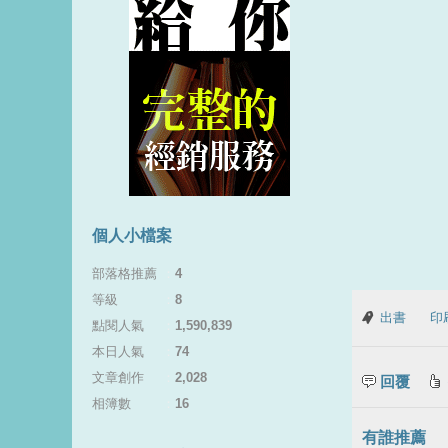
個人小檔案
部落格推薦
：
4
等級
：
8
出書
印
點閱人氣
：
1,590,839
本日人氣
：
74
文章創作
：
2,028
回覆
相簿數
：
16
有誰推薦