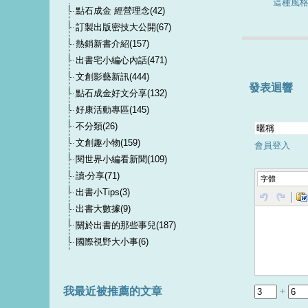
這種風
點石成金 經營理念(42)
訂製出版密技大公開(67)
熱銷新書介紹(157)
出書宅小編心內話(471)
文創影藝新訊(444)
發表迴響
點石成金好文分享(132)
好康活動專區(145)
不分類(26)
文創趣小物(159)
會員登入
閱世界小編看新聞(109)
讀‧分享(71)
字體
出書小Tips(3)
出書大數據(9)
關於出書的那些事兒(187)
國際視野大小事(6)
我最近被推薦的文章
+