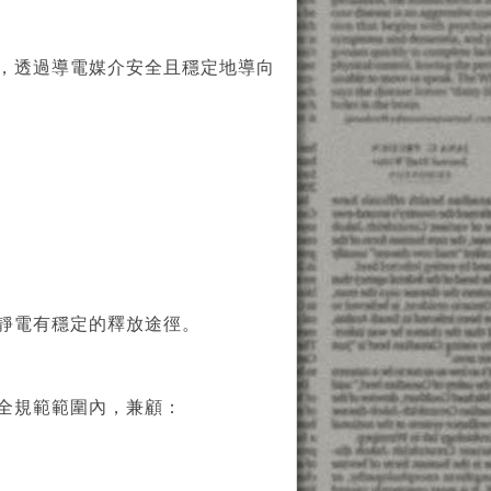
，透過導電媒介安全且穩定地導向
靜電有穩定的釋放途徑。
全規範範圍內，兼顧：