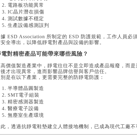
電路板功能異常
IC晶片潛在損傷
測試數據不穩定
生產設備感測誤判
據 ESD Association 所制定的 ESD 防護規範，工
電安全導出，以降低靜電對產品與設備的影響。
靜電對精密產品可能帶來哪些風險？
在高價值製造產業中，靜電往往不是立即造成產品報廢，而是
貨後才出現異常，進而影響品牌信譽與客戶信任。
特別是在以下產業，更需要完整的防靜電防護：
半導體晶圓製造
SMT電子組裝
精密感測器製造
醫療電子設備
無塵室生產環境
因此，透過抗靜電鞋墊建立人體接地機制，已成為現代工廠不