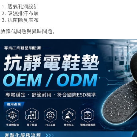
透氣孔洞設計
吸濕排汗布層
抗菌除臭表布
有效降低悶熱與異味問題。