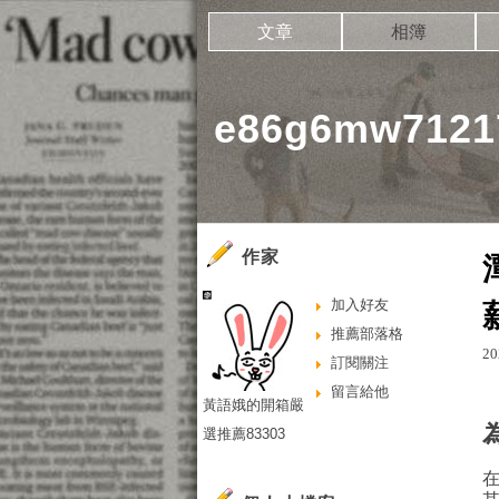
文章
相簿
e86g6mw712
作家
加入好友
推薦部落格
20
訂閱關注
留言給他
黃語娥的開箱嚴
選推薦83303