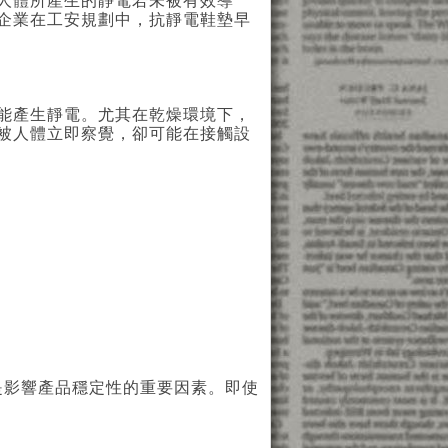
人體所產生的靜電若未被有效導
企業在工安規劃中，抗靜電鞋墊早
能產生靜電。尤其在乾燥環境下，
被人體立即察覺，卻可能在接觸設
 ESD）是影響產品穩定性的重要因素。即使