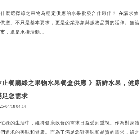
為什麼選擇綠之果物為穩定供應的水果批發合作夥伴？ 在講求效
果供應」不只是基本要求，更是企業形象與服務品質的延伸。無
市，還是承接活動...
汐止餐廳綠之果物水果餐盒供應 》新鮮水果，健
滿足您需求
25
/
04
/
18
04
:
14
在忙碌的生活中，維持健康飲食的需求日益受到重視。作為對身
人們追求的美味和健康。而為了滿足您對美味和品質的需求，綠