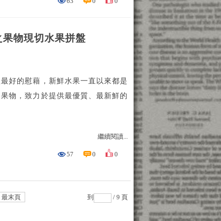
63
0
0
之果物現切水果拼盤
體最好的慰藉，新鮮水果一直以來都是
之果物，致力於提供最優質、最新鮮的
繼續閱讀...
57
0
0
最末頁
到
/ 9 頁