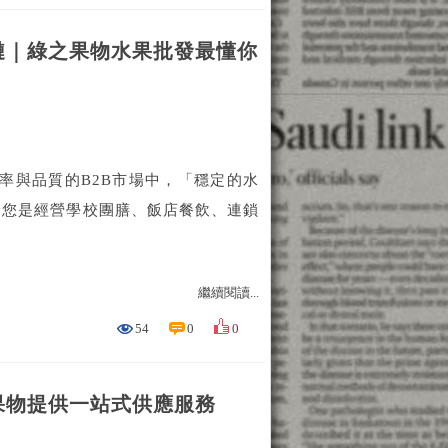
鏈｜綠之果物水果批發最懂你
率與品質的B2B市場中，「穩定的水
論您是經營學校團膳、飯店餐飲、連鎖
繼續閱讀...
54
0
0
果物提供一站式供應服務