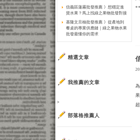
信義區蓮霧批發推薦 》想穩定進
*
貨水果？馬上找綠之果物批發對接
基隆文旦柚批發推薦 》從產地到
餐桌的專業供應鏈｜綠之果物水果
批發最懂你的需求
精選文章
20
我推薦的文章
>
超
部落格推薦人