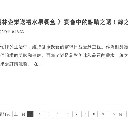
樹林企業送禮水果餐盒 》宴會中的點睛之選！綠
25
/
04
/
10
13
:
33
在忙碌的生活中，維持健康飲食的需求日益受到重視。作為對身
人們追求的美味和健康。而為了滿足您對美味和品質的需求，綠
果盒訂購服務。 在...
最前頁
上一頁
1
2
3
4
5
6
7
8
9
下一頁