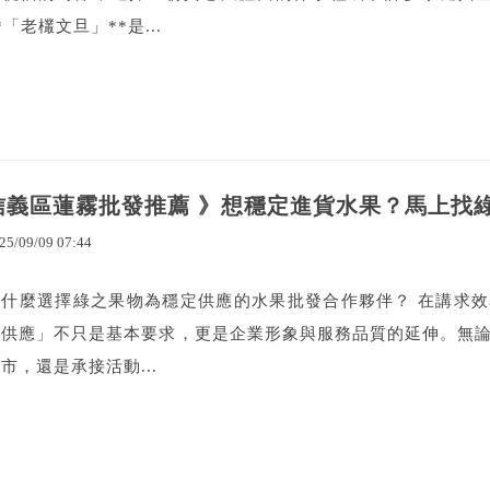
*「老欉文旦」**是...
信義區蓮霧批發推薦 》想穩定進貨水果？馬上找
25
/
09
/
09
07
:
44
為什麼選擇綠之果物為穩定供應的水果批發合作夥伴？ 在講求效
果供應」不只是基本要求，更是企業形象與服務品質的延伸。無
市，還是承接活動...