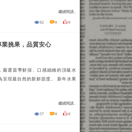
繼續閱讀...
62
0
0
專業挑果，品質安心
，嚴選當季鮮採、口感細緻的頂級水
為呈現最自然的新鮮甜度。 新年水果
繼續閱讀...
57
0
0