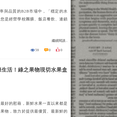
率與品質的B2B市場中，「穩定的水
論您是經營學校團膳、飯店餐飲、連鎖
繼續閱讀...
59
0
0
康生活！綠之果物現切水果盒
體最好的慰藉，新鮮水果一直以來都是
之果物，致力於提供最優質、最新鮮的