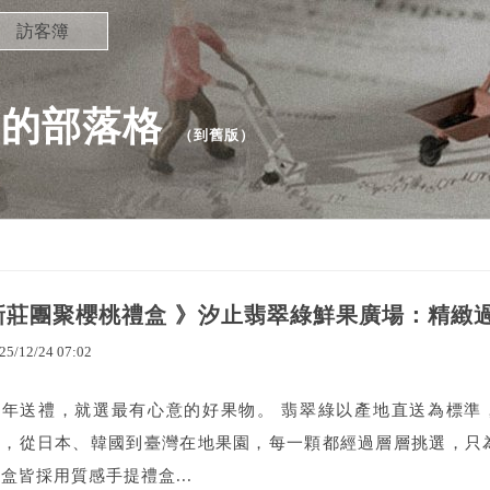
訪客簿
81 的部落格
（
到舊版
）
新莊團聚櫻桃禮盒 》汐止翡翠綠鮮果廣場：精緻
25
/
12
/
24
07
:
02
新年送禮，就選最有心意的好果物。 翡翠綠以產地直送為標準
果，從日本、韓國到臺灣在地果園，每一顆都經過層層挑選，只
盒皆採用質感手提禮盒...