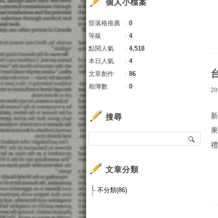
個人小檔案
部落格推薦
：
0
等級
：
4
點閱人氣
：
4,518
本日人氣
：
4
文章創作
：
86
相簿數
：
0
20
搜尋
禮
文章分類
不分類(86)