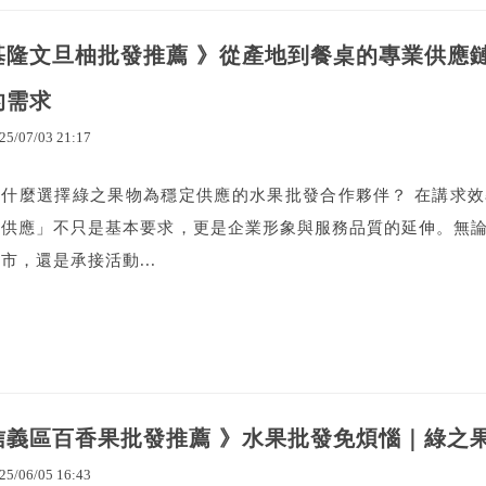
基隆文旦柚批發推薦 》從產地到餐桌的專業供應
的需求
25
/
07
/
03
21
:
17
為什麼選擇綠之果物為穩定供應的水果批發合作夥伴？ 在講求效
果供應」不只是基本要求，更是企業形象與服務品質的延伸。無
市，還是承接活動...
信義區百香果批發推薦 》水果批發免煩惱｜綠之
25
/
06
/
05
16
:
43