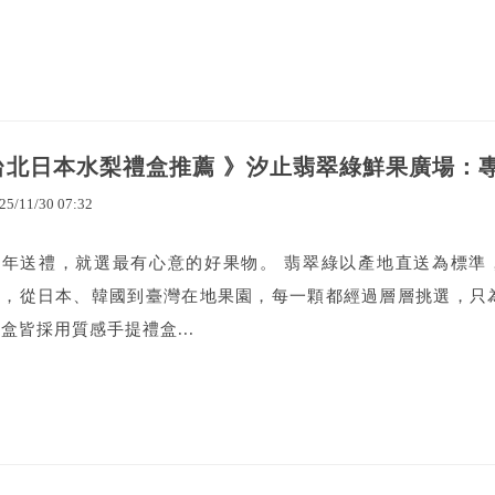
台北日本水梨禮盒推薦 》汐止翡翠綠鮮果廣場：
25
/
11
/
30
07
:
32
新年送禮，就選最有心意的好果物。 翡翠綠以產地直送為標準
果，從日本、韓國到臺灣在地果園，每一顆都經過層層挑選，只
盒皆採用質感手提禮盒...