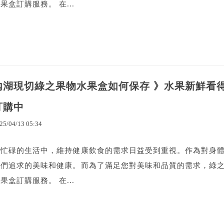
果盒訂購服務。 在...
內湖現切綠之果物水果盒如何保存 》水果新鮮看
訂購中
25
/
04
/
13
05
:
34
在忙碌的生活中，維持健康飲食的需求日益受到重視。作為對身
人們追求的美味和健康。而為了滿足您對美味和品質的需求，綠
果盒訂購服務。 在...