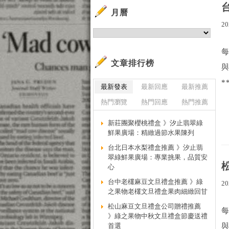
月曆
20
文章排行榜
*
最新發表
最新回應
最新推薦
熱門瀏覽
熱門回應
熱門推薦
新莊團聚櫻桃禮盒 》汐止翡翠綠
鮮果廣場：精緻過節水果陳列
台北日本水梨禮盒推薦 》汐止翡
翠綠鮮果廣場：專業挑果，品質安
心
台中老欉麻豆文旦禮盒推薦 》綠
20
之果物老欉文旦禮盒果肉細緻回甘
松山麻豆文旦禮盒公司贈禮推薦
》綠之果物中秋文旦禮盒節慶送禮
首選