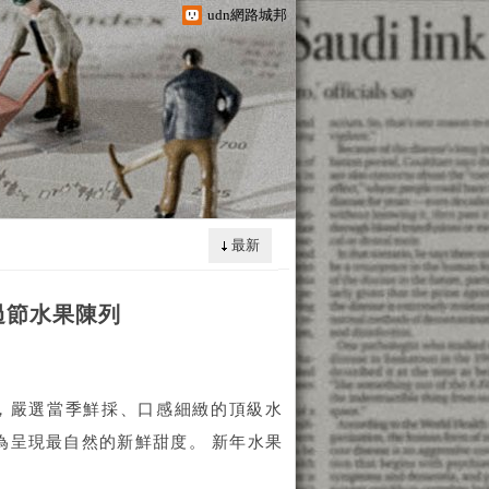
udn網路城邦
最新
過節水果陳列
，嚴選當季鮮採、口感細緻的頂級水
為呈現最自然的新鮮甜度。 新年水果