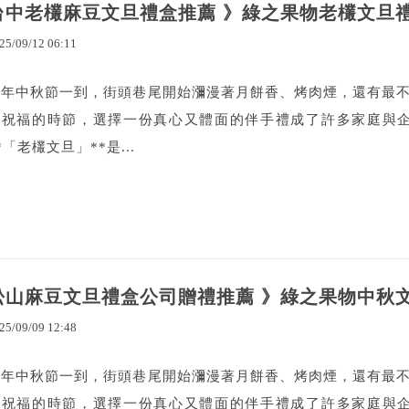
台中老欉麻豆文旦禮盒推薦 》綠之果物老欉文旦
25
/
09
/
12
06
:
11
每年中秋節一到，街頭巷尾開始瀰漫著月餅香、烤肉煙，還有最
與祝福的時節，選擇一份真心又體面的伴手禮成了許多家庭與企
*「老欉文旦」**是...
松山麻豆文旦禮盒公司贈禮推薦 》綠之果物中秋
25
/
09
/
09
12
:
48
每年中秋節一到，街頭巷尾開始瀰漫著月餅香、烤肉煙，還有最
與祝福的時節，選擇一份真心又體面的伴手禮成了許多家庭與企