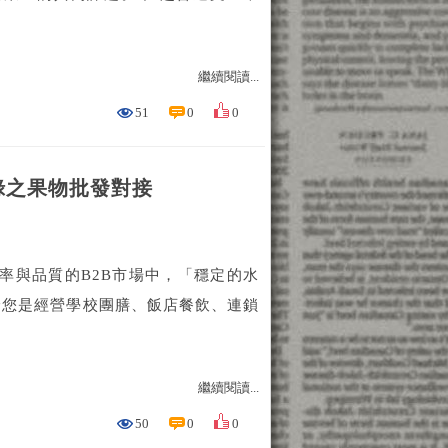
繼續閱讀...
51
0
0
綠之果物批發對接
率與品質的B2B市場中，「穩定的水
論您是經營學校團膳、飯店餐飲、連鎖
繼續閱讀...
50
0
0