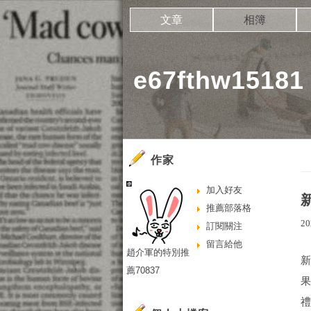
文章
相簿
e67fthw151
作家
加入好友
推薦部落格
20
訂閱關注
留言給他
趙介軍的特別推
薦70837
禮