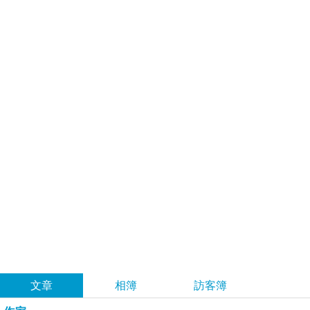
詹生的部落格
（
到舊版
）
文章
相簿
訪客簿