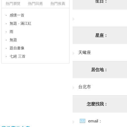
生日：
熱門瀏覽
熱門回應
熱門推薦
感懷一首
無題 · 滿江紅
雨
星座：
無題
題自畫像
天蠍座
七絕 三首
居住地：
台北市
怎麼找我：
email：