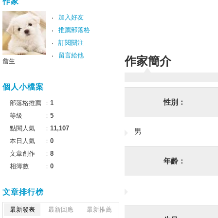
作家
加入好友
推薦部落格
訂閱關注
留言給他
作家簡介
詹生
個人小檔案
性別：
部落格推薦
：
1
等級
：
5
點閱人氣
：
11,107
男
本日人氣
：
0
文章創作
：
8
年齡：
相簿數
：
0
文章排行榜
最新發表
最新回應
最新推薦