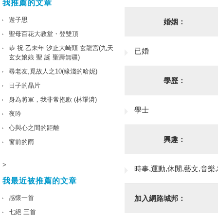
我推薦的文章
遊子思
婚姻：
聖母百花大教堂・登雙頂
恭 祝 乙未年 汐止大崎頭 玄龍宮(九天
已婚
玄女娘娘 聖 誕 聖壽無疆)
尋老友,覓故人之10(緣淺的哈妮)
學歷：
日子的晶片
身為將軍，我非常抱歉 (林耀潾)
學士
夜吟
心與心之間的距離
興趣：
窗前的雨
>
時事,運動,休閒,藝文,音樂
我最近被推薦的文章
感懷一首
加入網路城邦：
七絕 三首