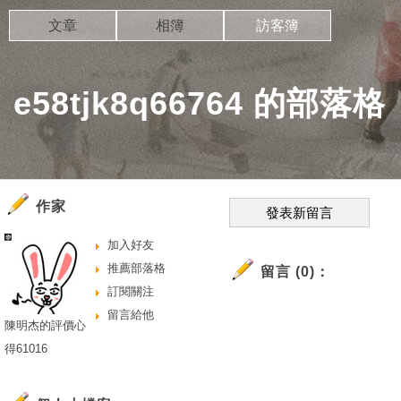
文章
相簿
訪客簿
e58tjk8q66764 的部落格
作家
發表新留言
加入好友
推薦部落格
留言 (0)：
訂閱關注
留言給他
陳明杰的評價心
得61016