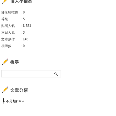
個人小檔案
部落格推薦
：
0
等級
：
5
點閱人氣
：
6,521
本日人氣
：
3
文章創作
：
145
相簿數
：
0
搜尋
文章分類
不分類(145)