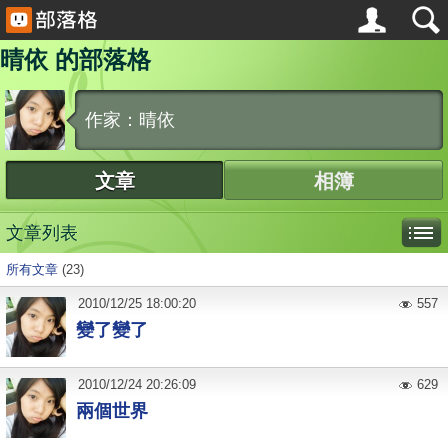
晴依 的部落格
作家：晴依
文章
相簿
文章列表
所有文章
(23)
2010
/
12
/
25
18:00:20
557
變了變了
2010
/
12
/
24
20:26:09
629
兩個世界