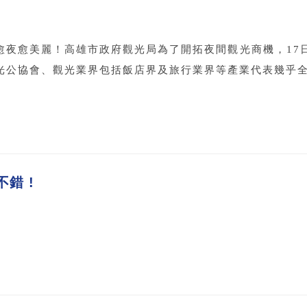
愈夜愈美麗！高雄市政府觀光局為了開拓夜間觀光商機，17
光公協會、觀光業界包括飯店界及旅行業界等產業代表幾乎全員
錯 !