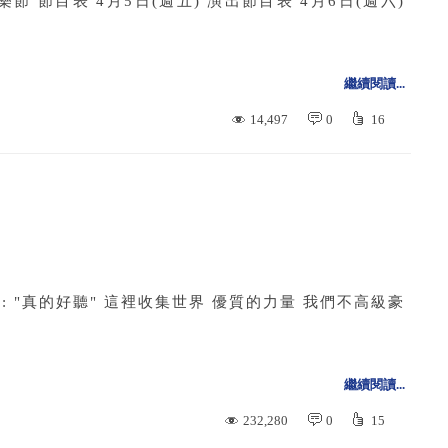
節 節目表 4月5日(週五) 演出節目表 4月6日(週六)
繼續閱讀...
14,497
0
16
Paul: "真的好聽" 這裡收集世界 優質的力量 我們不高級豪
繼續閱讀...
232,280
0
15