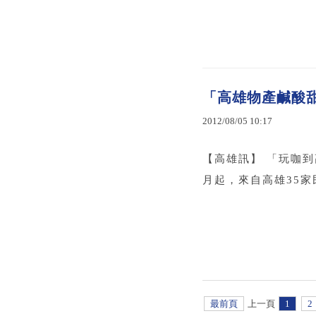
「高雄物產鹹酸甜
2012
/
08
/
05
10
:
17
【高雄訊】 「玩咖
月起，來自高雄35家
最前頁
上一頁
1
2