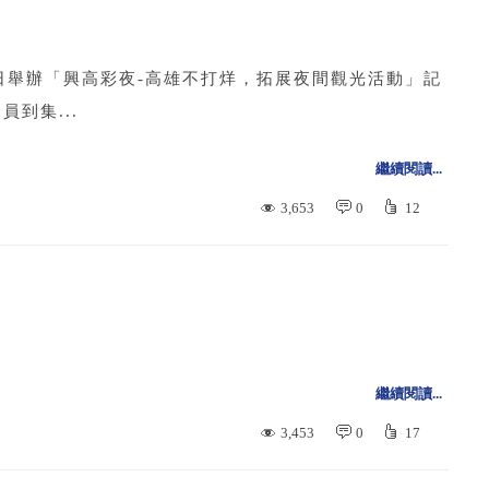
日舉辦「興高彩夜-高雄不打烊，拓展夜間觀光活動」記
到集...
繼續閱讀...
3,653
0
12
繼續閱讀...
3,453
0
17