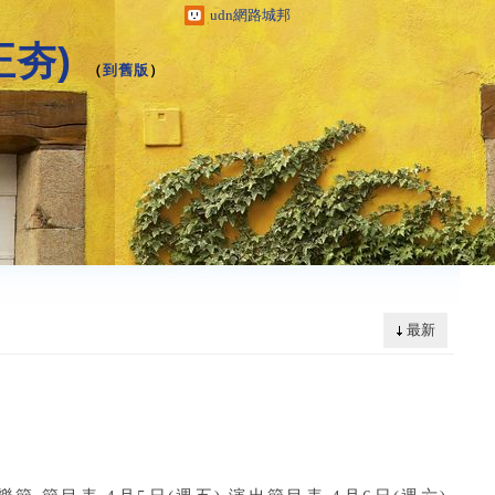
udn網路城邦
正夯)
（
到舊版
）
最新