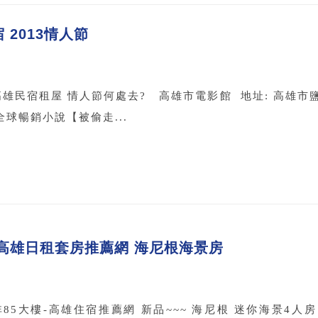
2013情人節
民宿租屋 情人節何處去? 高雄市電影館 地址: 高雄市鹽埕區河西路
球暢銷小說【被偷走...
高雄日租套房推薦網 海尼根海景房
85大樓-高雄住宿推薦網 新品~~~ 海尼根 迷你海景4