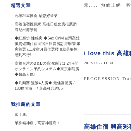
精選文章
意..... 無線上網 
高雄租屋推薦 給您好音樂
高雄住宿推薦網 高雄日租套房推薦網
海尼根海景房
◆紅磨坊 性感房 ◆Sex Only!台灣高雄
優質短期住宿民宿日租套房訂房網/新娘
房首選 /二度蜜月最佳選擇 !!就是要性
i love this
感到不行!
2012
/
12
/
27
11
:
39
高雄台湾のB＆Bの宿泊施設は 24時間
オンライン予約システム◆東京劇院房
◆超高人氣!
PROGRESSION Trail
◆凡爾賽 雙景4人房◆ 最佳團體房 /
180度面海 !! / 最高可容約8人
我推薦的文章
富士康.
單身精神病，高官神經病！
高雄住宿 興高彩