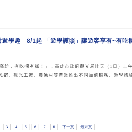
遊學趣」8/1起 「遊學護照」讓遊客享有~有吃擱
到高雄，有吃擱有抓！」，高雄市政府觀光局昨天（1日）上
民宿、觀光工廠、農漁村等產業推出不同加值服務、遊學體驗及
3
4
5
6
7
8
下一頁
最末頁