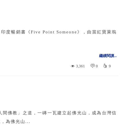
暢銷書《Five Point Someone》，由當紅寶萊塢
繼續閱讀...
3,361
0
9
人間佛教」之道，一磚一瓦建立起佛光山，成為台灣信
為佛光山...