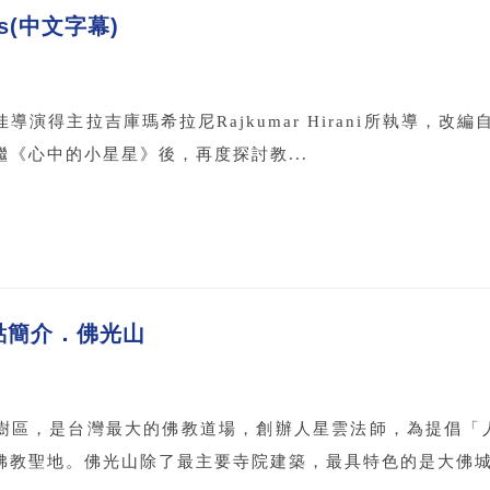
ts(中文字幕)
演得主拉吉庫瑪希拉尼Rajkumar Hirani所執導，改編自印度
《心中的小星星》後，再度探討教...
點簡介．佛光山
樹區，是台灣最大的佛教道場，創辦人星雲法師，為提倡「
佛教聖地。佛光山除了最主要寺院建築，最具特色的是大佛城，