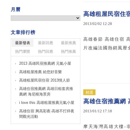
月曆
高雄租屋民宿住宿 
2013
/
02
/
02
12
:
28
文章排行榜
高雄春節 高雄住宿 高雄
最新發表
最新回應
最新推薦
片改編法國熱銷風靡全
熱門瀏覽
熱門回應
熱門推薦
2013 高雄民宿推薦網 元氣小屋
高雄租屋推薦 給您好音樂
高雄租屋民宿住宿 2013情人節
高雄住宿推薦網 高雄日租套房推
精選
薦網 海尼根海景房
高雄住宿推薦網 
i love this 高雄租屋推薦元氣小屋
高雄住宿 興高彩夜-高雄不打烊夜
2013
/
01
/
12
17
:
18
間觀光活動
摩天海灣高雄大樓-非