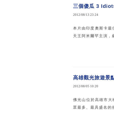
三個傻瓜 3 Idio
2012
/
08
/
13
23
:
24
本片由印度奧斯卡最佳導
天王阿米爾罕主演，繼
高雄觀光旅遊景
2012
/
08
/
05
10
:
20
佛光山位於高雄市大
眾最多、最具盛名的