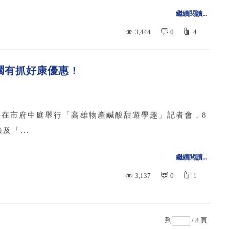
繼續閱讀...
3,444
0
4
有抓好康優惠 !
午在市府中庭舉行「高雄物產鹹酸甜遊學趣」記者會，8
「...
繼續閱讀...
3,137
0
1
到
/ 8 頁