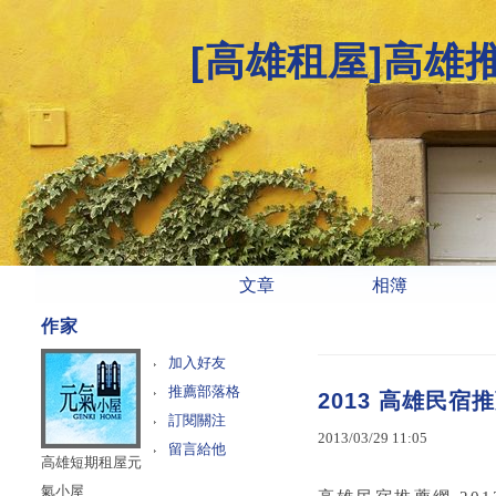
[高雄租屋]高雄
文章
相簿
作家
加入好友
推薦部落格
2013 高雄民宿
訂閱關注
2013
/
03
/
29
11
:
05
留言給他
高雄短期租屋元
氣小屋