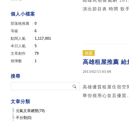
高雄民宿推薦網 201
演出節目表 時間 歌手 時
個人小檔案
部落格推薦
：
0
等級
：
6
點閱人氣
：
1,117,001
本日人氣
：
5
精選
文章創作
：
79
相簿數
：
1
高雄租屋推薦 給
2013
/
02
/
15
03
:
09
搜尋
高雄優質租屋住宿空間 給
華但很用心並且優質..
文章分類
元氣文章總覽(79)
不分類(0)