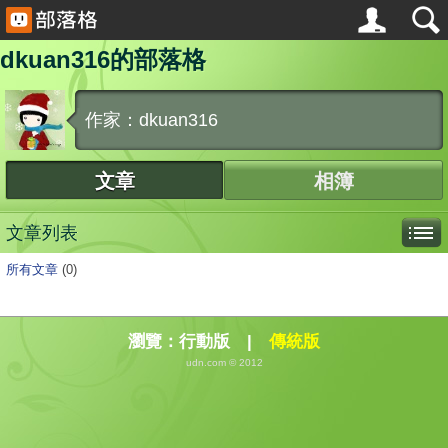
dkuan316的部落格
作家：dkuan316
文章
相簿
文章列表
所有文章
(0)
瀏覽：
行動版
|
傳統版
udn.com © 2012