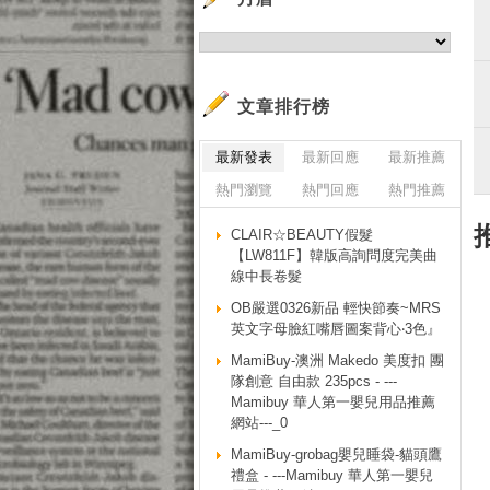
文章排行榜
最新發表
最新回應
最新推薦
熱門瀏覽
熱門回應
熱門推薦
CLAIR☆BEAUTY假髮
【LW811F】韓版高詢問度完美曲
線中長卷髮
OB嚴選0326新品 輕快節奏~MRS
英文字母臉紅嘴唇圖案背心‧3色』
MamiBuy-澳洲 Makedo 美度扣 團
隊創意 自由款 235pcs - ---
Mamibuy 華人第一嬰兒用品推薦
網站---_0
MamiBuy-grobag嬰兒睡袋-貓頭鷹
禮盒 - ---Mamibuy 華人第一嬰兒