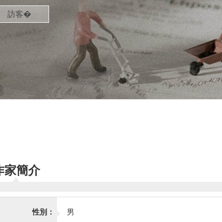
訪客�
作家簡介
性別：
男