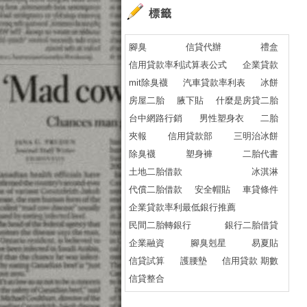
標籤
腳臭
信貸代辦
禮盒
信用貸款率利試算表公式
企業貸款
mit除臭襪
汽車貸款率利表
冰餅
房屋二胎
腋下貼
什麼是房貸二胎
台中網路行銷
男性塑身衣
二胎
夾報
信用貸款部
三明治冰餅
除臭襪
塑身褲
二胎代書
土地二胎借款
冰淇淋
代償二胎借款
安全帽貼
車貸條件
企業貸款率利最低銀行推薦
民間二胎轉銀行
銀行二胎借貸
企業融資
腳臭剋星
易夏貼
信貸試算
護腰墊
信用貸款 期數
信貸整合