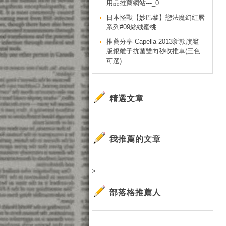
用品推薦網站---_0
日本怪獸【妙巴黎】戀法魔幻紅唇
系列#09絲絨蜜桃
推薦分享-Capella 2013新款旗艦
版銀離子抗菌雙向秒收推車(三色
可選)
精選文章
我推薦的文章
>
部落格推薦人