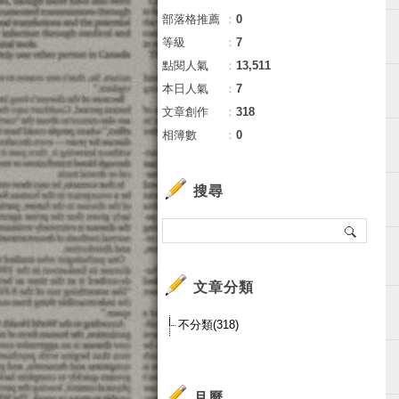
部落格推薦
：
0
等級
：
7
點閱人氣
：
13,511
本日人氣
：
7
文章創作
：
318
相簿數
：
0
搜尋
文章分類
不分類(318)
月曆