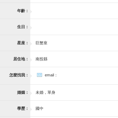
年齡：
生日：
星座：
巨蟹座
居住地：
南投縣
怎麼找我：
email：
婚姻：
未婚，單身
學歷：
國中