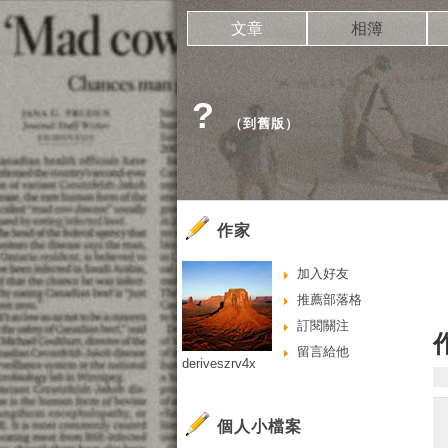
文章
相簿
?
（
到舊版
）
作家
加入好友
推薦部落格
訂閱關注
留言給他
deriveszrv4x
個人小檔案