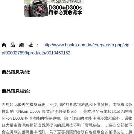
商品網址
:
http://www.books.com.tw/exep/assp.php/vip--
af000027898/products/0010460152
商品訊息功能
:
商品訊息描述
:
面對如此優秀的機身系統，不少用家都會感到茫然和不懂發揮。由辣椒出版
推出的《Nikon D300s 專業評測教學指南》，是本地罕有能如此深入解構
Nikon D300s各項功能的指導專書。除了詳細的功能使用步驟示範外，還收
錄大量由資深編輯部成員所提供的應用技巧和「實戰秘技」，這些全部都不
會在沉悶的說明書中找到。為了更容易讓讀者明白各種場合的拍攝技法，超