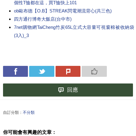
個性T恤都在這，買T恤快上101
ob歐布德【O.B】STREAK閃電潮流背心(共三色)
四方通行博奇大飯店(台中市)
7net購物網TaiCheng竹炭65L立式大容量可視窗棉被收納袋
(3入)_3
回應
自訂分類：
不分類
你可能會有興趣的文章：