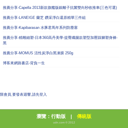
推薦分享-Capella 2013新款旗艦版銀離子抗菌雙向秒收推車(三色可選)
推薦分享-LANEIGE 蘭芝 鑽采淨白還原精華三件組
推薦分享-Kapibarasan 水豚君馬年系列防塵塞
推薦分享-精雕細塑-日本360高丹美學-提臀纖腿款塑型加壓踩腳塑身褲-
黑
推薦分享-MOMUS 活性炭淨白黑凍膜 250g
博客來網路書店-背負一生
限會員,要發表迴響,請先登入
瀏覽：
行動版
|
傳統版
udn.com © 2012