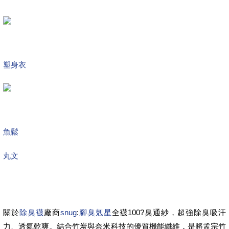
塑身衣
魚鬆
丸文
關於
除臭襪
廠商
snug
:
腳臭剋星
全襪100?臭通紗，超強除臭吸汗
力、透氣乾爽。結合竹炭與奈米科技的優質機能纖維，是將孟宗竹