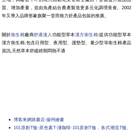
質、增加產量，並由魚產結合農產製造更多元化調理美食。2002
年又導入品牌形象旗聚一堂而致力於產品包裝的推廣。
關於
衛生棉
廠商
舒適達人
功能型草本
漢方衛生棉
:提供功能型草本
漢方衛生棉,包含日用型、夜用型、護墊型、量少型等衛生棉產品
資訊,天然草本舒緩經期悶熱不適
博客來網路書店-揚州繪畫
101原創T恤-原色素T-淺咖啡-101原創T恤，各式潮流T恤、