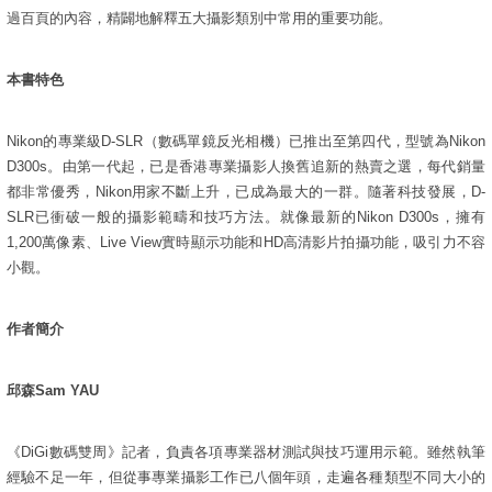
過百頁的內容，精闢地解釋五大攝影類別中常用的重要功能。
本書特色
Nikon的專業級D-SLR（數碼單鏡反光相機）已推出至第四代，型號為Nikon
D300s。由第一代起，已是香港專業攝影人換舊追新的熱賣之選，每代銷量
都非常優秀，Nikon用家不斷上升，已成為最大的一群。隨著科技發展，D-
SLR已衝破一般的攝影範疇和技巧方法。就像最新的Nikon D300s，擁有
1,200萬像素、Live View實時顯示功能和HD高清影片拍攝功能，吸引力不容
小觀。
作者簡介
邱森Sam YAU
《DiGi數碼雙周》記者，負責各項專業器材測試與技巧運用示範。雖然執筆
經驗不足一年，但從事專業攝影工作已八個年頭，走遍各種類型不同大小的