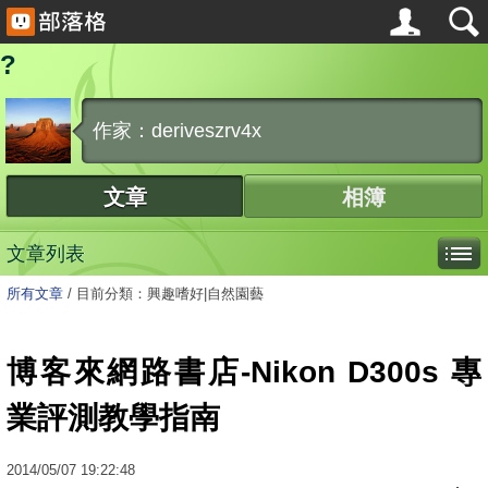
?
作家：deriveszrv4x
文章
相簿
文章列表
所有文章
/
目前分類：興趣嗜好|自然園藝
博客來網路書店-Nikon D300s 專
業評測教學指南
2014
/
05
/
07
19:22:48