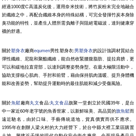
經過1000度C高溫炭化後，運用奈米技術，將竹炭粉末完全地融合
於纖維之中，再配合纖維本身的特殊結構，可完全發揮竹炭本身除
臭功能的特性，並產生人體所需負離子與阻絕電磁波，達到健康穿
襪的舒適。
關於
塑身衣
廠商
equmen
男性塑身衣:
男塑身衣
的設計強調材質結合
彈性纖維、尼龍和聚酯纖維，能自然收緊腰腹脂肪、提拉肩膀，更
可以和緩地拉直背部，以達到調整姿勢身型。在最大極限活動中，
協助支撐核心肌肉、手肘和前臂，藉由保持肌肉溫暖、提升身體機
能和改善姿勢，幫助提升運動時的最佳肌能和減少受傷風險。
關於
魚鬆
廠商
丸文
食品:
丸文食品
旗聚一堂創立於民國39年，是台
中一家近60年老字號的魚香世家，以新鮮味美、高品質的
旗魚鬆
而
遠近馳名，由於口味、手藝傳統道地，貨真價實而供不應求。
1995年在創辦人梁火村的大力經營下，於台中縣大裡工業區購置
土地，興建近千坪的現代自動化安全衛生廠房，全面提升產品品