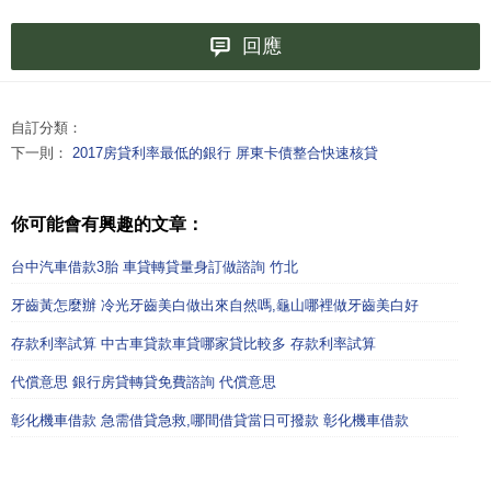
回應
自訂分類：
下一則：
2017房貸利率最低的銀行 屏東卡債整合快速核貸
你可能會有興趣的文章：
台中汽車借款3胎 車貸轉貸量身訂做諮詢 竹北
牙齒黃怎麼辦 冷光牙齒美白做出來自然嗎,龜山哪裡做牙齒美白好
存款利率試算 中古車貸款車貸哪家貸比較多 存款利率試算
代償意思 銀行房貸轉貸免費諮詢 代償意思
彰化機車借款 急需借貸急救,哪間借貸當日可撥款 彰化機車借款