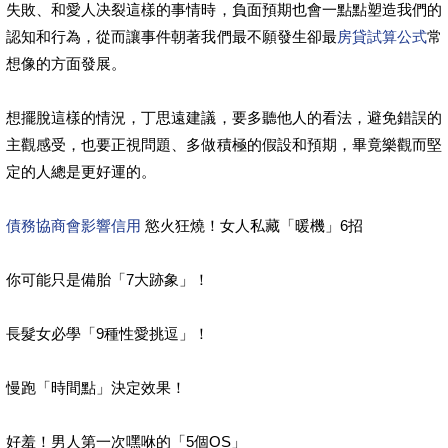
失敗、和愛人决裂這樣的事情時，負面預期也會一點點塑造我們的
認知和行為，從而讓事件朝著我們最不願發生卻最
房貸試算公式
常
想像的方面發展。
想擺脫這樣的情況，丁思遠建議，要多聽他人的看法，避免錯誤的
主觀感受，也要正視問題、多做積極的假設和預期，畢竟樂觀而堅
定的人總是更好運的。
債務協商會影響信用
慾火狂燒！女人私藏「暖機」6招
你可能只是備胎「7大跡象」！
長髮女必學「9種性愛挑逗」！
慢跑「時間點」決定效果！
好羞！男人第一次嘿咻的「5個OS」