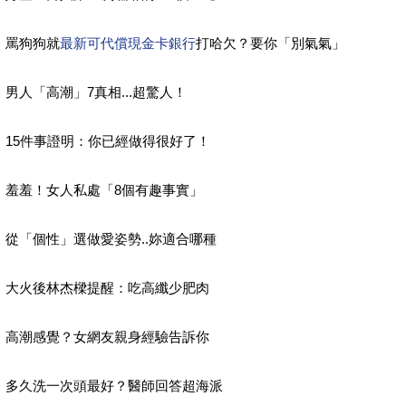
罵狗狗就
最新可代償現金卡銀行
打哈欠？要你「別氣氣」
男人「高潮」7真相...超驚人！
15件事證明：你已經做得很好了！
羞羞！女人私處「8個有趣事實」
從「個性」選做愛姿勢..妳適合哪種
大火後林杰樑提醒：吃高纖少肥肉
高潮感覺？女網友親身經驗告訴你
多久洗一次頭最好？醫師回答超海派