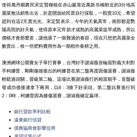
使得萬丹鄉農民宋定賢種植在赤山巖靠近萬新吊橋附近的3分地高
麗菜無法銷售出去，於是開放給民眾自行採取，一顆賣10元，希望
趕到在這2天賣光光。宋定賢表示，今年的天氣異常，南部都是艷
陽高照的好天氣，使得原本元宵節才成熟的高麗菜提早成熟，所以
價格才會那麼差，讓他過了一個難過的春節，現在只想把高麗菜全
數賣出，收一些肥料費用作為一期稻作春耕之用。
澳洲網球公開賽女子單打賽事，台灣好手謝淑薇首輪面對義大利對
手柯娜普，剛剛傷後復出的柯娜普在第二盤再度因傷退賽，謝淑薇
輕鬆過頭關，晉級第二輪。這場比賽謝淑薇打的相當順手，首盤破
發成功後接連拿下兩局，以6：3搶下好采頭。第二盤比賽進行到
2：0時，柯娜普因為膝傷退賽，謝淑薇確定贏球。
銀行貸款率利比較
遠東銀行信貸
債務協商會影響信用
房貸試算公式