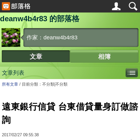
deanw4b4r83 的部落格
作家：deanw4b4r83
文章
相簿
文章列表
所有文章
/
目前分類：不分類|不分類
遠東銀行信貸 台東借貸量身訂做諮
詢
2017
/
02
/
27
09:55:38