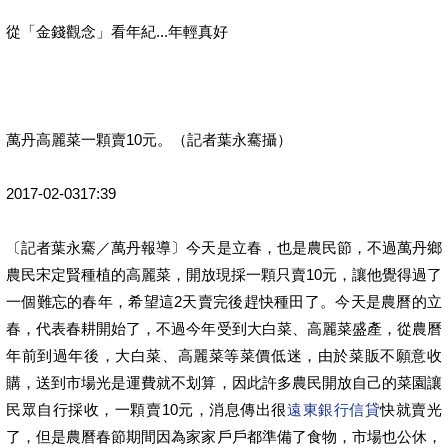
從「金錢觀念」看年紀...年輕真好
萬丹高麗菜一顆賣10元。（記者葉永騫攝）
2017-02-0317:39
〔記者葉永騫／萬丹報導〕今天是立春，也是農民節，不過萬丹鄉
農民宋定賢種植的高麗菜，開放現採一顆只賣10元，讓他覺得過了
一個難忘的春年，希望這2天賣完後趕快種田了。今天是農曆的立
春，代表春耕開始了，不過今年受到大白菜、高麗菜盛產，從農曆
年前到過年後，大白菜、高麗菜等菜價低迷，由於菜販不願意收
購，送到市場光是運費就不划算，因此許多農民開放自己的菜園讓
民眾自行採收，一顆賣10元，消息傳出很
遠東銀行信貸
快就賣光
了，但是農曆春節期間因為家家戶戶都準備了食物，市場也公休，