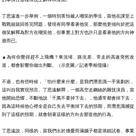
丁思遠進一步舉例，一個特別害怕被人嘲笑的學生，當他在課堂上
戰戰兢兢回答完問題，發現有同學看著他笑，那麼他更傾向於把這
個笑解釋為對方在嘲笑他，但事實上對方也許只是看著他的方向神
遊而已。
▲為何你覺得趕不上飛機？車況堵、路況差、常走的高速突然改
道，都會影響你做出判斷。（示意圖／記者季相儒攝）
不過，也有些時候，「怕什麼來什麼」是我們潛意識一手策劃的，
這叫自我實現預言。丁思遠解釋，一個高空走鋼絲的雜技演員，當
他開始恐懼，不斷地說「千萬不要掉下去」，他通常都會掉下去，
因為這時候他心裡全是自己失去平衡掉下去的預期，而潛意識捕捉
到了這樣的預期，就會朝著這樣的方向去塑造他的行為。
丁思遠說，同樣的，當我們出於擔憂而滿腦子都是填錯試卷、事業