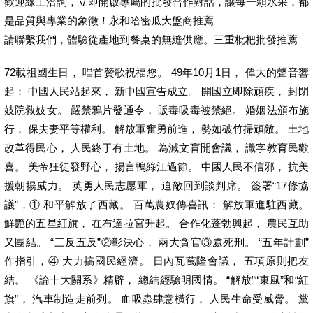
歡迎線上洽詢，立即開啟專屬的批發合作對話，讓每一顆水果，都
是品質與專業的象徵！永和哈密瓜大盤商推薦
請聯繫我們，體驗從產地到餐桌的無縫供應。三重枇杷批發推薦
72載祖國生日， 唱首贊歌祝福您。 49年10月1日， 偉大的聲音響
起： 中國人民站起來， 新中國宣告成立。 開國立即除頑疾， 封閉
妓院救妓女。 嚴禁鴉片發通令， 販毒吸毒被禁絕。 婚姻法頒布施
行， 保夫妻平等權利。 解放軍奮勇前進， 勢如破竹掃頑敵。 土地
改革得民心， 人民終于有土地。 為減文盲開會議， 識字教育民歡
喜。 美帝狂徒發野心， 揚言鴨綠江過節。 中國人民不信邪， 抗美
援朝揚威力。 英勇人民志愿軍， 迫敵回到談判席。 簽署“17條協
議”，① 和平解放了西藏。 百萬農奴傳喜訊： 解放軍進駐西藏。
鮮艷的五星紅旗， 在布達拉宮升起。 合作化蓬勃興起， 農民互助
又團結。 “三反五反”②彰決心， 兩大貪官③處死刑。 “五年計劃”
作指引，④ 大力搞國民經濟。 日內瓦萬隆會議， 五項原則把友
結。 《論十大關系》精辟， 總結經驗明國情。 “解放”“東風”和“紅
旗”， 汽車制造走前列。 血吸蟲肆意橫行， 人民生命受威脅。 黨