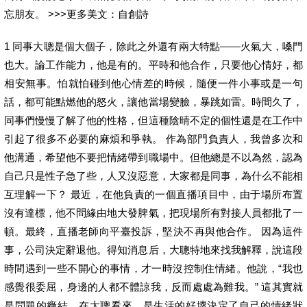
忘朋友。 >>>更多美文：自創詩
1 同事大聰是個大個子，除此之外還有兩大特點——火氣大，嗓門
也大。論工作能力，他是有的。平時和他合作，只要他心情好，都
相安無事。怕就怕碰到他心情差的時候，隨便一件小事或是一句
話，都可能點燃他的怒火，讓他當場變臉，暴跳如雷。時間久了，
同事們慢慢了解了他的性格，但這種陰晴不定的個性還是在工作中
引起了很多不必要的麻煩和爭執。 作為部門負責人，我曾多次和
他溝通，希望他不要把情緒帶到職場中。但他總是不以為然，認為
自己只是性子急了些，人又沒惡意，大家都是同事，為什么不能相
互理解一下？ 最近，在他負責的一個直播項目中，由于場所布置
沒有達標，他不問緣由地大發脾氣，把現場所有對接人員都批了一
頓。最終，直播老師向平臺投訴，堅決不再與他合作。 因為這件
事，公司決定辭退他。得知消息后，大聰特地來找我解釋，說這段
時間遇到一些不開心的事情，才一時沒控制住情緒。他說，“我也
感覺很委屈，身邊的人都不體諒我，反而處處為難我。” 這其實就
是問題的癥結。在大聰看來，是生活的好壞決定了自己的情緒狀