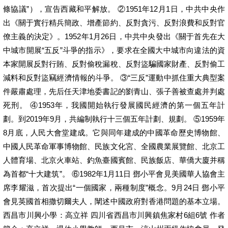
條協議”），宣告西藏和平解放。 ②1951年12月1日，中共中央作
出《關于實行精兵簡政、增產節約、反對貪污、反對浪費和反對官
僚主義的決定》。1952年1月26日，中共中央發出《關于首先在大
中城市開展“五反”斗爭的指示》，要求在全國大中城市向違法的資
本家開展反對行賄、反對偷稅漏稅、反對盜騙國家財產、反對偷工
減料和反對盜竊經濟情報的斗爭。 ③“三反”運動中抓住重大典型案
件嚴肅處理，先后任天津地委書記的劉青山、張子善被查處并判處
死刑。 ④1953年，我國開始執行發展國民經濟的第一個五年計
劃。到2019年9月，共編制執行十三個五年計劃、規劃。 ⑤1959年
8月底，人民大會堂建成。它與同年建成的中國革命歷史博物館、
中國人民革命軍事博物館、民族文化宮、全國農業展覽館、北京工
人體育場、北京火車站、釣魚臺國賓館、民族飯店、華僑大廈并稱
為首都“十大建筑”。 ⑥1982年1月11日 鄧小平會見美國華人協會主
席李耀滋，首次提出“一個國家，兩種制度”概念。9月24日 鄧小平
會見英國首相撒切爾夫人，闡述中國政府對香港問題的基本立場。
西昌市川興小學：高立祥 四川省西昌市川興鎮焦家村6組6號 作者