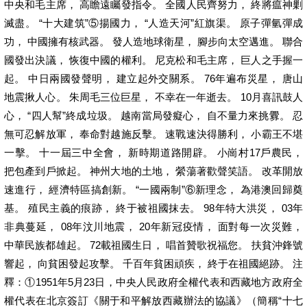
中央和毛主席， 高瞻遠矚發指令。 全國人民齊努力， 終將瘟神剿
滅盡。 “十大建筑”⑤揚國力， “人造天河”紅旗渠。 原子彈氫彈成
功， 中國擁有核武器。 發人造地球衛星， 腳步向太空邁進。 聯合
國發出決議， 恢復中國的權利。 尼克松和毛主席， 巨人之手握一
起。 中日兩國發聲明， 建立起外交關系。 76年遍布災星， 唐山
地震揪人心。 朱周毛三位巨星， 不幸在一年逝去。 10月喜訊鼓人
心， “四人幫”終成垃圾。 越南當局發癡心， 自不量力來挑釁。 忍
無可忍解放軍， 奉命對越施反擊。 速戰速決得勝利， 小霸王不堪
一擊。 十一屆三中全會， 新時期道路開辟。 小崗村17戶農民，
把包產到戶掀起。 神州大地的土地， 縈蕩著歡聲笑語。 改革開放
速進行， 經濟特區搞創新。 “一國兩制”⑥新理念， 為港澳回歸奠
基。 殖民主義的痕跡， 終于被祖國抹去。 98年特大洪災， 03年
非典蔓延， 08年汶川地震， 20年新冠疫情， 面對每一次災難，
中華民族都雄起。 72載祖國生日， 唱首贊歌祝福您。 扶貧沖鋒號
響起， 向貧困發起攻擊。 千百年貧困頑疾， 終于在祖國絕跡。 注
釋：①1951年5月23日，中央人民政府全權代表和西藏地方政府全
權代表在北京簽訂《關于和平解放西藏辦法的協議》（簡稱“十七