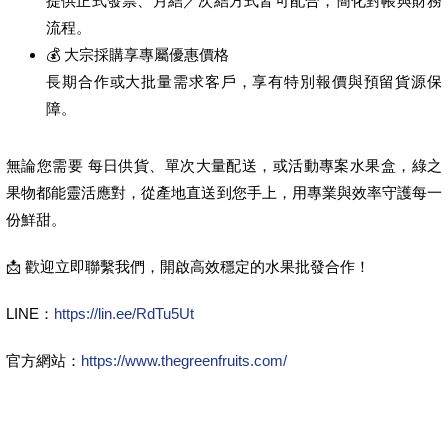
提供正式發票、月結／次結方式皆可配合，簡化對帳與財務
流程。
💰 大宗採購享專屬優惠價格
長期合作或大批量需求客戶，享有特別報價與預留貨源保
障。
無論您需要 每日供貨、單次大量配送，或活動專案水果盒，綠之
果物都能靈活應對，從產地直送到您手上，用專業與效率守護每一
份鮮甜。
📩 歡迎立即聯繫我們，開啟高效穩定的水果批發合作！
LINE：
https://lin.ee/RdTu5Ut
官方網站：
https://www.thegreenfruits.com/