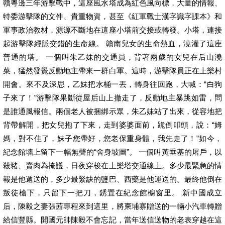
贛粵邊三年游擊戰中，這座風水塔成為紅色風向標，大量的情報、
特委游擊隊的文件、貴重物資，甚至《紅軍戰士漢字識字課本》和
軍事政治教材，源源不斷地在這座小塔前交接或轉發。小塔，連接
起游擊隊經脈交錯的生命線。 贛南兒女的生命熱血，澆灌了這座
普通的塔。 一個叫朱乙妹的交通員，背著兩歲的女兒在后山澆
菜，猛然發覺反動地主帶來一群白軍。這時，游擊隊員正在上樂村
開會。來不及深思，乙妹把水桶一丟，轉身往回跑，大喊：“白狗
子來了！”游擊隊果斷從屋后山上撤走了，反動地主暴跳如雷，問
是誰通風報信。兩個老人被捆綁示眾，朱乙妹站了出來，從容地把
背帶解開，把女兒抱了下來，走到婆婆面前，跪倒叩頭，說：“姆
媽，對不住了，妹子您帶好，您老保重身體，我先走了！”如今，
紀念館墻上留下一幅無聲的“舍身坡圖”。 一個叫黃垂基的屠戶，以
殺豬、賣肉為掩護，日夜穿梭在上樂塔交通線上。多少最緊急的情
報是他遞送的，多少最緊缺的鹽巴、西藥是他運送的。最終他倒在
叛徒槍下，只留下一把刀，銹置在紀念館櫥窗里。 新中國成立
后，陳毅之妻張茜專程來到這里，將柬埔寨贈送的一輛小汽車轉贈
給信豐縣。開國元帥陳毅不會忘記，當年送信送物的老表穿越在這