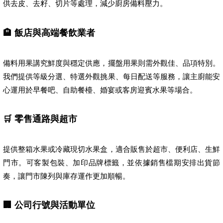
供去皮、去籽、切片等處理，減少廚房備料壓力。
🏨 飯店與高端餐飲業者
備料用果講究鮮度與穩定供應，擺盤用果則需外觀佳、品項特別。
我們提供等級分選、特選外觀挑果、每日配送等服務，讓主廚能安
心運用於早餐吧、自助餐檯、婚宴或客房迎賓水果等場合。
🛒 零售通路與超市
提供整箱水果或冷藏現切水果盒，適合販售於超市、便利店、生鮮
門市。可客製包裝、加印品牌標籤，並依據銷售檔期安排出貨節
奏，讓門市陳列與庫存運作更加順暢。
🏢 公司行號與活動單位