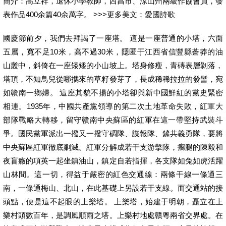
簡介：高立祥，退休小學教師，西昌市、涼山州兩級作協會員，發
表作品400余篇40余萬字。 >>>更多美文：愛國詩歌
國慶節前夕，我們去拜謁了一座塔。 這是一座普通的小塔，六面
五層，寬不足10米，高不過30米，隱匿于江西省信豐縣蒼莽的油
山叢中，斜倚在一座矮矮的小山坡上。塔身修瘦，青磚表層剝落，
塔頂，不知鳥兒從哪攜來的草籽發芽了，長成稀稀拉拉的發髻，宛
如贛南一鄉婦。 這座其貌不揚的小塔卻與新中國鮮紅的黨史緊密
相連。1935年，中國共產黨領導的第二次土地革命失敗，紅軍大
部隊戰略大轉移，留守贛南中央蘇區的紅軍在這一帶堅持武裝斗
爭。國民黨軍派出一撥又一撥守碉隊、諜報隊、鏟共義勇隊，要將
中央蘇區紅軍徹底剿滅。紅軍分解成若干支游擊隊，瘸腿的陳毅和
夜盲癥的項英一起坐鎮油山，鎮定自若指揮，各支隊如兔如虎活躍
山林間。這一切，得益于嚴密的紅色交通線：兩條干線一條通三
南，一條通梅山、北山，在此基礎上另設若干支線。而交通站的接
頭點，便是這不起眼的上樂塔。 上樂塔，始建于明朝，矗立在上
樂村頭數百年，是調風順雨之塔。上樂村地處贛粵兩省交界處。在