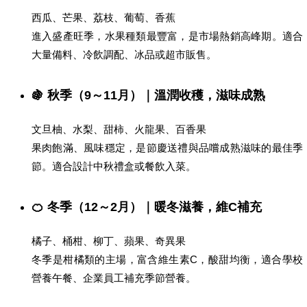
西瓜、芒果、荔枝、葡萄、香蕉
進入盛產旺季，水果種類最豐富，是市場熱銷高峰期。適合
大量備料、冷飲調配、冰品或超市販售。
🍇 秋季（9～11月）｜溫潤收穫，滋味成熟
文旦柚、水梨、甜柿、火龍果、百香果
果肉飽滿、風味穩定，是節慶送禮與品嚐成熟滋味的最佳季
節。適合設計中秋禮盒或餐飲入菜。
🍊 冬季（12～2月）｜暖冬滋養，維C補充
橘子、桶柑、柳丁、蘋果、奇異果
冬季是柑橘類的主場，富含維生素C，酸甜均衡，適合學校
營養午餐、企業員工補充季節營養。