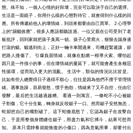
態。殊不知，一個人心情的好與壞，完全可以取決于自己的選擇。
生活是一面鏡子，你用什么樣的心態對待它，就會得到什么樣的回
應。所有傳遞給他人的壞情緒，到頭來都要由自己買單。 2 心理學
上的“踢貓效應”，很多人應該都聽說過。一位父親在公司受到了老
板批評，回到家就把孩子臭罵一頓。孩子心里窩火，狠狠去踹身邊
打滾的貓。貓逃到街上，正好一輛卡車開過來，司機趕緊避讓，卻
把路人撞傷了。 引爆負面情緒，就像在點燃一根導火索。哪怕起
因只是一件很小的事，但在壞情緒的蔓延下，就可能會產生各種惡
性循環，從而陷入更大的混亂。 生活中，類似的情況比比皆是。
比如有些人總覺得日子過得不順心，往往是因為他們不擅于管理情
緒。遇事急躁，容易發怒，慣于抱怨，情緒來了又不自控，任由它
發酵，最后把生活越過越糟。 看過一則寓言。一條蛇不小心被鋸
子割傷，它十分生氣，轉身就反咬鋸子一口。然而鋸子安然無恙，
蛇卻把自己的嘴割破了。這下蛇徹底怒了，它認為鋸子在攻擊自
己，于是用整個身體纏住鋸子，用盡力氣和它搏斗，結果可想而
知。 原本只需靜養就能恢復的小傷口，因為意氣用事，卻要付出