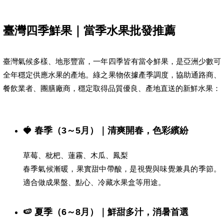
臺灣四季鮮果｜當季水果批發推薦
臺灣氣候多樣、地形豐富，一年四季皆有當令鮮果，是亞洲少數可
全年穩定供應水果的產地。綠之果物依據產季調度，協助通路商、
餐飲業者、團膳廠商，穩定取得品質優良、產地直送的新鮮水果：
🍓 春季（3～5月）｜清爽開春，色彩繽紛
草莓、枇杷、蓮霧、木瓜、鳳梨
春季氣候漸暖，果實甜中帶酸，是視覺與味覺兼具的季節。
適合做成果盤、點心、冷藏水果盒等用途。
🍉 夏季（6～8月）｜鮮甜多汁，消暑首選