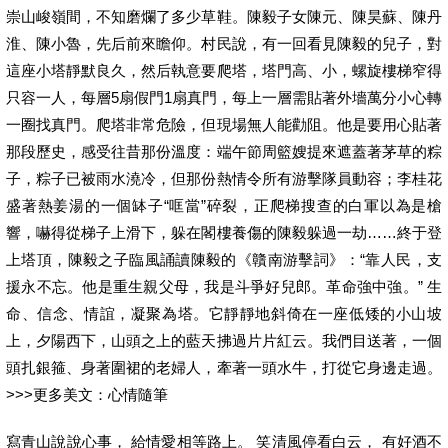
崇山峻嶺間，不知磨爛了多少草鞋。陳毅子女陳元、陳昊蘇、陳丹
淮、陳小魯，先后前來瞻仰。村民說，有一回看見陳毅的兒子，對
這座小塔靜默良久，然后執意要爬塔，塔門高、小，螺旋樓梯窄得
只容一人，每層5扇假門1扇真門，每上一層需貼著外墻萬分小心轉
一圈找真門。爬塔非常危險，但現場無人能勸阻。他是要用心貼著
那段歷史，感受往昔那份溫度：端午節周籃嫂提來遮蓋著茅草的粽
子，粽子已被雨水澆冷，但那份熱情令所有游擊隊員動容；李桂花
盛著熱姜湯的一個缽子“哐當”碎裂，正爬梯搜查的白軍以為是槍
響，嚇得從梯子上滑下，躲在閣樓養傷的陳毅躲過一劫……終于登
上塔頂，陳毅之子臨風誦讀陳毅的《贛南游擊詞》：“靠人民，支
援永不忘。他是重生親父母，我是斗爭好兒郎。革命強中強。” 生
命、信念、情誼，凝聚為塔。它靜靜地斜倚在一座低矮的小山坡
上，夕陽西下，山頭之上的藍天拂過片片紅云。我們目送著，一個
頭扎銀箍、身著圍裙的老婦人，牽著一頭水牛，打從它身邊走過。
>>>更多美文：心情隨筆
寫青山說說心事， 給情愛相等路上。 笑清風停看白云， 有好酒不