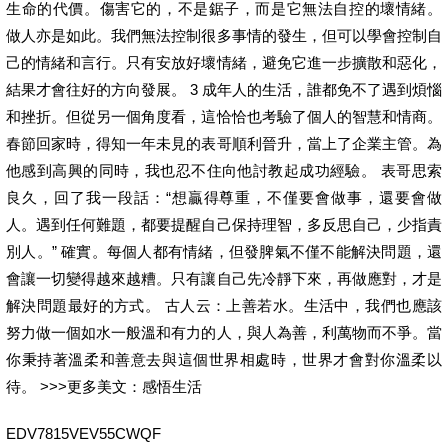
生命的代價。傷害它的，不是鋸子，而是它無法自控的壞情緒。
做人亦是如此。我們無法控制很多事情的發生，但可以學會控制自
己的情緒和言行。只有安放好壞情緒，避免它進一步擴散和惡化，
結果才會往好的方向發展。 3 成年人的生活，誰都免不了遇到煩惱
和挫折。但從另一個角度看，這恰恰也考驗了個人的智慧和情商。
春節回家時，得知一年未見的表哥順利晉升，當上了企業主管。為
他感到高興的同時，我也忍不住向他討教起成功經驗。 表哥思索
良久，回了我一段話：“想贏得尊重，不僅要會做事，還要會做
人。遇到任何難題，都要提醒自己保持理智，多反思自己，少指責
別人。” 確實。每個人都有情緒，但發脾氣不僅不能解決問題，還
會讓一切變得越來越糟。只有讓自己先冷靜下來，再做應對，才是
解決問題最好的方式。 古人云：上善若水。生活中，我們也應該
努力做一個如水一般溫和有力的人，與人為善，利萬物而不爭。當
你秉持著溫柔和善意去與這個世界相處時，世界才會對你溫柔以
待。 >>>更多美文：感悟生活
EDV7815VEV55CWQF