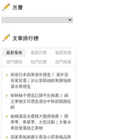
月曆
文章排行榜
最新發表
最新回應
最新推薦
熱門瀏覽
熱門回應
熱門推薦
南港日本蘋果過年禮盒 》過年送
長輩首選｜汐止翡翠綠鮮果廣場精
選水果禮盒
樹林柚子禮盒訂購平台推薦 》綠
之果物文旦禮盒適合中秋節檔期促
銷
板橋溫室水蜜桃大盤商推薦 》開
學季、畢業季、大型活動｜大量水
果批發選綠之果物
居家香氛推薦引香室小眾香氛品牌