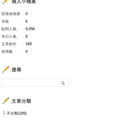
個人小檔案
部落格推薦
：
0
等級
：
6
點閱人氣
：
9,056
本日人氣
：
8
文章創作
：
189
相簿數
：
0
搜尋
文章分類
不分類(189)