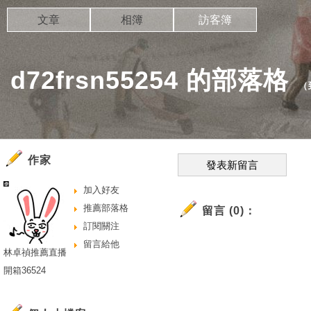
文章
相簿
訪客簿
d72frsn55254 的部落格
（
作家
發表新留言
加入好友
推薦部落格
留言 (0)：
訂閱關注
留言給他
林卓禎推薦直播
開箱36524