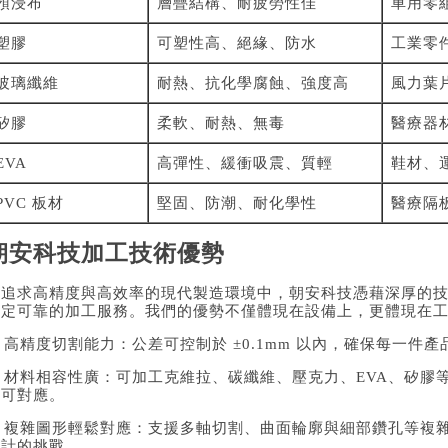
預浸布
層疊結構、耐疲勞性佳
車用零
塑膠
可塑性高、絕緣、防水
工業零
玻璃纖維
耐熱、抗化學腐蝕、強度高
風力葉
矽膠
柔軟、耐熱、無毒
醫療器
EVA
高彈性、緩衝吸震、質輕
鞋材、
PVC 板材
堅固、防潮、耐化學性
醫療隔
朝安科技加工技術優勢
在追求高精度與高效率的現代製造環境中，朝安科技憑藉深厚的
穩定可靠的加工服務。我們的優勢不僅體現在設備上，更體現在
 高精度切割能力：公差可控制於 ±0.1mm 以內，確保每一件
✅ 材料相容性廣：可加工克維拉、碳纖維、壓克力、EVA、矽膠
皆可對應。
✅ 複雜圖形輕鬆對應：支援多軸切割、曲面輪廓與細部鑽孔等複
設計的挑戰。