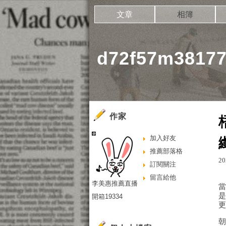
文章
相簿
d72f57m381
作家
加入好友
推薦部落格
20
訂閱關注
留言給他
李美惠推薦直播
開箱19334
朝