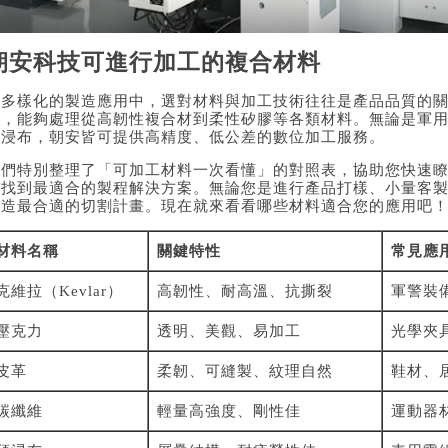
朝安科技可進行加工的複合材料
在多樣化的製造應用中，選對材料與加工技術往往是產品品質的
驗，能夠處理從高韌性複合材到柔性矽膠等各類材料。無論是軍
預浸布，朝安皆可提供高精度、低公差的數位加工服務。
我們特別整理了「可加工材料一次看懂」的對照表，協助您快速
您找到最適合的製程解決方案。無論您是進行產品打樣、小量客
打造最合適的切割計畫。現在就來看看哪些材料適合您的應用吧
材料名稱
關鍵特性
常見應
克維拉（Kevlar）
高韌性、耐高溫、抗撕裂
軍警裝
壓克力
透明、美觀、易加工
光學夾
皮革
柔韌、可縫製、紋理自然
鞋材、
碳纖維
輕量高強度、剛性佳
運動器