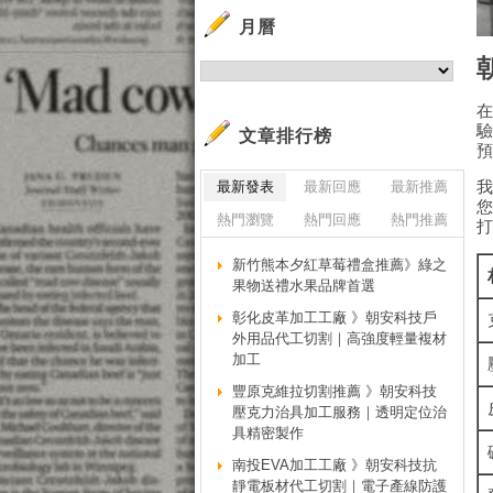
月曆
文章排行榜
最新發表
最新回應
最新推薦
熱門瀏覽
熱門回應
熱門推薦
新竹熊本夕紅草莓禮盒推薦》綠之
果物送禮水果品牌首選
彰化皮革加工工廠 》朝安科技戶
外用品代工切割｜高強度輕量複材
加工
豐原克維拉切割推薦 》朝安科技
壓克力治具加工服務｜透明定位治
具精密製作
南投EVA加工工廠 》朝安科技抗
靜電板材代工切割｜電子產線防護