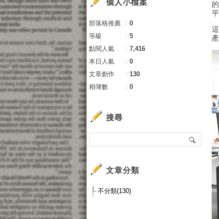
個人小檔案
部落格推薦
：
0
等級
：
5
點閱人氣
：
7,416
本日人氣
：
0
文章創作
：
130
相簿數
：
0
搜尋
文章分類
不分類(130)