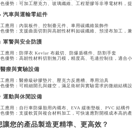
特色優勢：可加工壓克力、玻璃纖維、工程塑膠等非導電材料，
🚗 汽車與運輸零組件
加工應用：內裝板件、控制臺元件、車用碳纖維裝飾件
特色優勢：支援曲面切割與高韌性材料如碳纖維、預浸布加工，
🦺 軍警與安全防護
工應用：防彈衣 Kevlar 布裁切、防爆盾構件、防割手套
特色優勢：高韌性材料切割無刀模，精度高、毛邊控制佳，適合
 醫療與實驗設備
加工應用：醫療級矽膠墊片、壓克力反應槽、專用治具
特色優勢：可精細開孔與鏤空，滿足衛材與實驗需求的微細結構
🎯 運動與休閒設備
工應用：自行車防爆胎用內襯布、EVA 緩衝墊板、PVC 結構件
特色優勢：支援軟質與複合材料加工，可快速應對開模成本高的
想讓您的產品製造更精準、更高效？