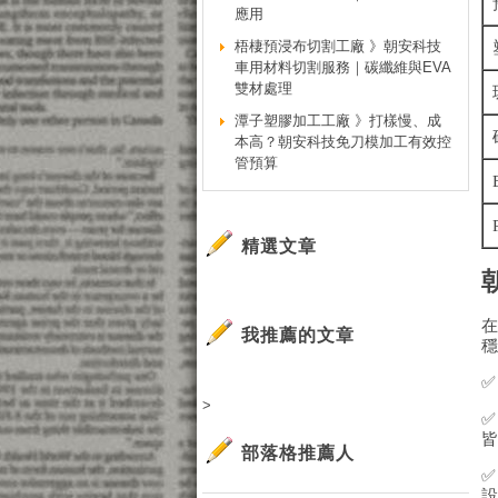
應用
梧棲預浸布切割工廠 》朝安科技
車用材料切割服務｜碳纖維與EVA
雙材處理
潭子塑膠加工工廠 》打樣慢、成
本高？朝安科技免刀模加工有效控
管預算
精選文章
我推薦的文章
✅
>
部落格推薦人