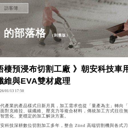
訪客簿
77 的部落格
（
到舊版
）
梧棲預浸布切割工廠 》朝安科技車
纖維與EVA雙材處理
26
/
01
/
13
17
:
50
當代產業的產品樣式日新月異，加工需求也從「量產為主」轉向
是面對克維拉、碳纖維、壓克力等複合材料，傳統加工方式往往
更智慧化、更穩定的加工解決方案。
安科技深耕數位切割加工多年，整合 Zünd 高端切割機與各