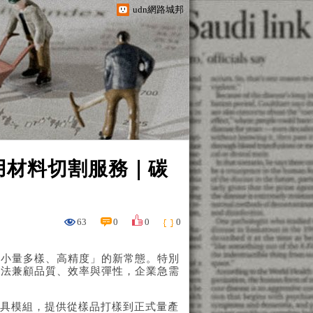
udn網路城邦
用材料切割服務｜碳
63
0
0
0
「小量多樣、高精度」的新常態。特別
無法兼顧品質、效率與彈性，企業急需
式刀具模組，提供從樣品打樣到正式量產