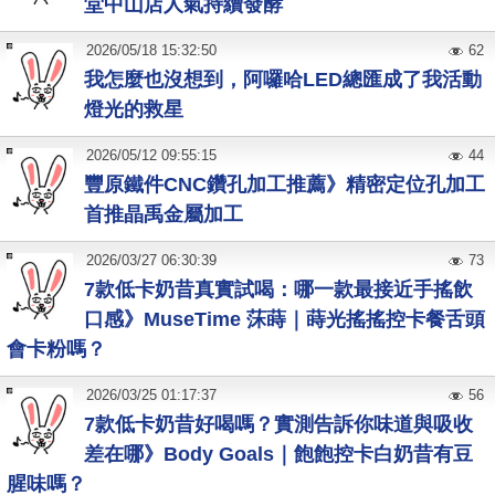
堂中山店人氣持續發酵
2026
/
05
/
18
15:32:50
62
我怎麼也沒想到，阿囉哈LED總匯成了我活動
燈光的救星
2026
/
05
/
12
09:55:15
44
豐原鐵件CNC鑽孔加工推薦》精密定位孔加工
首推晶禹金屬加工
2026
/
03
/
27
06:30:39
73
7款低卡奶昔真實試喝：哪一款最接近手搖飲
口感》MuseTime 莯蒔｜蒔光搖搖控卡餐舌頭
會卡粉嗎？
2026
/
03
/
25
01:17:37
56
7款低卡奶昔好喝嗎？實測告訴你味道與吸收
差在哪》Body Goals｜飽飽控卡白奶昔有豆
腥味嗎？