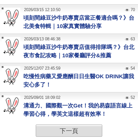
2026
/
03
/
15
12:10:50
70
頃刻間綠豆沙牛奶專賣店當正餐適合嗎？》台
北美食特輯｜10家真實體驗分享
2026
/
03
/
13
08:46:38
63
頃刻間綠豆沙牛奶專賣店值得排隊嗎？》台北
夜市食記攻略｜10家餐廳評分&推薦
2025
/
12
/
07
23:45:59
54
吃慢性病藥又愛應酬日日生醫OK DRINK讓我
安心多了！
2025
/
09
/
01
18:09:02
52
溝通力、國際觀一次Get！我的易森語言線上
學習心得，學英文這樣超有效率！
下一頁