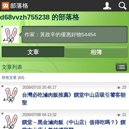
d68vvzh755238 的部落格
作家：黃政辛的優惠好物54454
文章
相簿
文章列表
所有文章
(64)
2026
/
07
/
10
20:45:17
23
台灣必吃滷肉飯推薦》饌堂中山店吸引饕客朝
聖
2026
/
07
/
08
04:13:32
21
饌堂－黑金滷肉飯（中山店）值得吃嗎？》饌