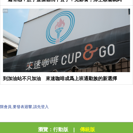
PR
到加油站不只加油 來速咖啡成爲上班通勤族的新選擇
限會員,要發表迴響,請先登入
瀏覽：
行動版
|
傳統版