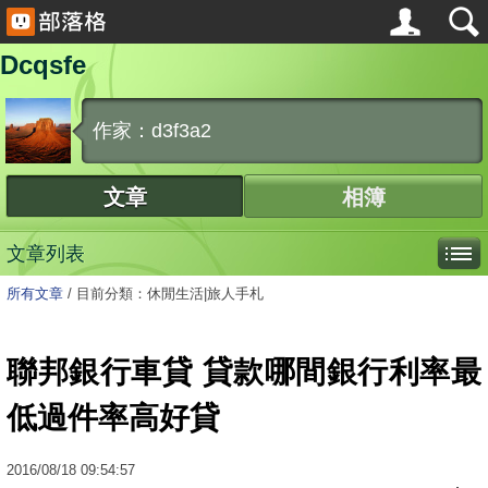
Dcqsfe
作家：d3f3a2
文章
相簿
文章列表
所有文章
/
目前分類：休閒生活|旅人手札
聯邦銀行車貸 貸款哪間銀行利率最
低過件率高好貸
2016
/
08
/
18
09:54:57