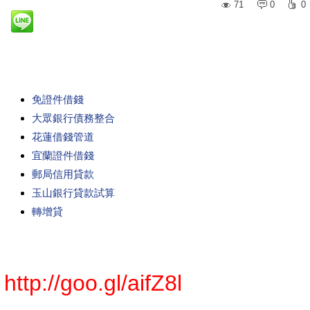
71
0
0
免證件借錢
大眾銀行債務整合
花蓮借錢管道
宜蘭證件借錢
郵局信用貸款
玉山銀行貸款試算
轉增貸
http://goo.gl/aifZ8l