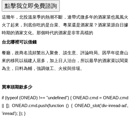
這幾年，北投溫泉季的熱潮不斷，連帶式微多年的酒家菜也風風火
火了起來，到底你吃的是台菜、粵菜還是酒家菜？酒家菜源自日據
時期的酒家文化。那個時代的酒家是非常高檔的
台北哪裡可以借錢
餐廳，政商名流頻繁出入聚會、談生意、評論時局。因早年從唐山
來的移民以福建人居多，加上日人治台，所以最早的酒家菜以閩菜
為主，日料為輔，強調做工、火候與排場。
買車頭期款多少
if (typeof (ONEAD) !== "undefined") { ONEAD.cmd = ONEAD.cmd
|| []; ONEAD.cmd.push(function () { ONEAD_slot('div-inread-ad',
'inread'); }); }