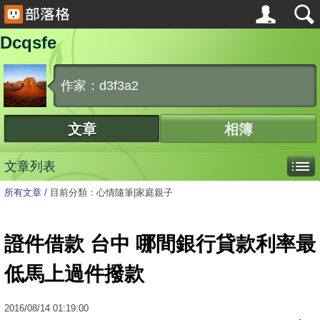
Dcqsfe
作家：d3f3a2
文章
相簿
文章列表
所有文章
/
目前分類：心情隨筆|家庭親子
證件借款 台中 哪間銀行貸款利率最
低馬上過件撥款
2016
/
08
/
14
01:19:00