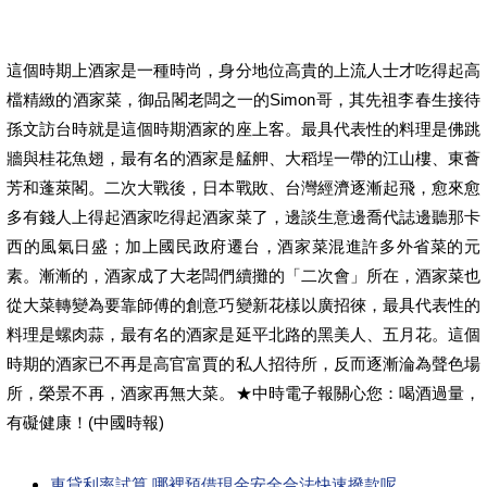
這個時期上酒家是一種時尚，身分地位高貴的上流人士才吃得起高
檔精緻的酒家菜，御品閣老闆之一的Simon哥，其先祖李春生接待
孫文訪台時就是這個時期酒家的座上客。最具代表性的料理是佛跳
牆與桂花魚翅，最有名的酒家是艋舺、大稻埕一帶的江山樓、東薈
芳和蓬萊閣。二次大戰後，日本戰敗、台灣經濟逐漸起飛，愈來愈
多有錢人上得起酒家吃得起酒家菜了，邊談生意邊喬代誌邊聽那卡
西的風氣日盛；加上國民政府遷台，酒家菜混進許多外省菜的元
素。漸漸的，酒家成了大老闆們續攤的「二次會」所在，酒家菜也
從大菜轉變為要靠師傅的創意巧變新花樣以廣招徠，最具代表性的
料理是螺肉蒜，最有名的酒家是延平北路的黑美人、五月花。這個
時期的酒家已不再是高官富賈的私人招待所，反而逐漸淪為聲色場
所，榮景不再，酒家再無大菜。★中時電子報關心您：喝酒過量，
有礙健康！(中國時報)
車貸利率試算 哪裡預借現金安全合法快速撥款呢