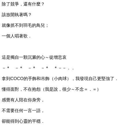
除了競爭，還有什麼？
該放開執著嗎？
就像抓不到羽毛的鳥兒；
一個人唱著歌．
這是獨自一顆沉澱的心～徒增悲哀
－＊ －＊ －＊ －＊ ＊－－．．
拿到COCO的手飾和吊飾（小肉球），我發現自己更堅強了．
懂得面對，不在抱怨（我是說，很少～不念＝．＝）
感覺有人陪在你身旁，
不需要任何一言一語，
卻能得到心靈的平穩．