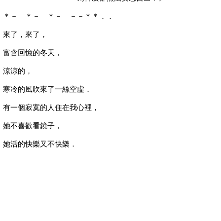
＊－ ＊－ ＊－ －－＊＊．．
來了，來了，
富含回憶的冬天，
涼涼的，
寒冷的風吹來了一絲空虛．
有一個寂寞的人住在我心裡，
她不喜歡看鏡子，
她活的快樂又不快樂．