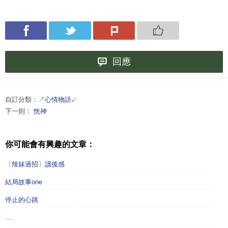
回應
自訂分類：
↗心情物語↙
下一則：
恍神
你可能會有興趣的文章：
〔辣妹過招〕讀後感
結局故事one
停止的心跳
....