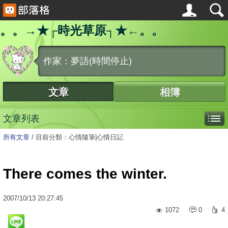
。。→★┌時光草原┐★←。。
作家：夢語(時間停止)
文章
相簿
文章列表
所有文章
/
目前分類：心情隨筆|心情日記
There comes the winter.
2007
/
10
/
13
20:27:45
1072
0
4