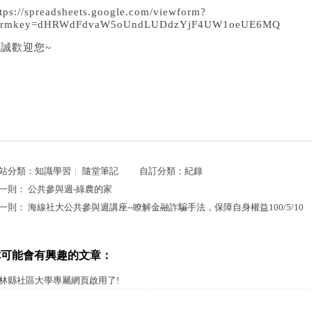
ttps://spreadsheets.google.com/viewform?
ormkey=dHRWdFdvaW5oUndLUDdzYjF4UW1oeUE6MQ
誠歡迎您~
站分類：
知識學習
｜
隨堂筆記
自訂分類：
紀錄
一則：
公共參與週-綠農的家
一則：
海線社大公共參與週講座--瞭解金融詐騙手法，保障自身權益100/5/10
你可能會有興趣的文章：
林縣社區大學專屬網頁啟用了!