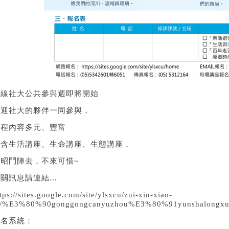
山線社大公共參與週即將開始
歡迎社大的夥伴一同參與，
課程內容多元、豐富
包含生活講座、生命講座、生態講座，
相昭鬥陣去，不來可惜~
關訊息請連結...
tps://sites.google.com/site/ylsxcu/zui-xin-xiao-
i/%E3%80%90gonggongcanyuzhou%E3%80%91yunshalongxuexi
報名系統：