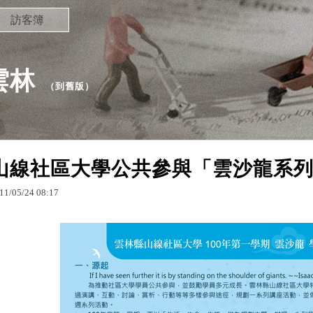
訪客簿
雲林
（
到舊版
）
山線社區大學公共參與「雲沙龍系
11
/
05
/
24
08
:
17