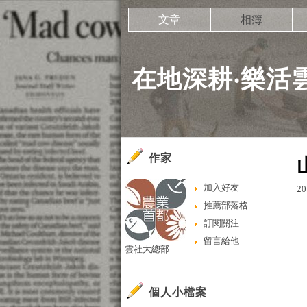
文章
相簿
在地深耕‧樂活
作家
加入好友
20
推薦部落格
訂閱關注
留言給他
雲社大總部
個人小檔案