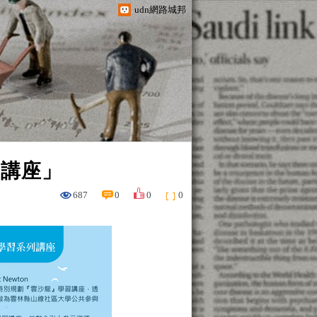
udn網路城邦
列講座」
687
0
0
0