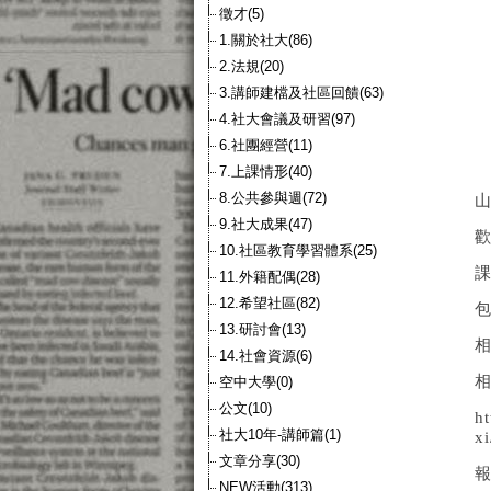
徵才(5)
1.關於社大(86)
2.法規(20)
3.講師建檔及社區回饋(63)
4.社大會議及研習(97)
6.社團經營(11)
7.上課情形(40)
8.公共參與週(72)
9.社大成果(47)
10.社區教育學習體系(25)
11.外籍配偶(28)
12.希望社區(82)
13.研討會(13)
14.社會資源(6)
相
空中大學(0)
公文(10)
ht
社大10年-講師篇(1)
x
文章分享(30)
NEW活動(313)