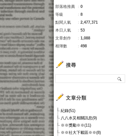
部落格推薦
：
0
等級
：
8
點閱人氣
：
2,477,371
本日人氣
：
53
文章創作
：
1,088
相簿數
：
498
搜尋
文章分類
紀錄(51)
八八水災相關訊息(9)
※※獎勵※※(11)
※※社大下載區※※(8)