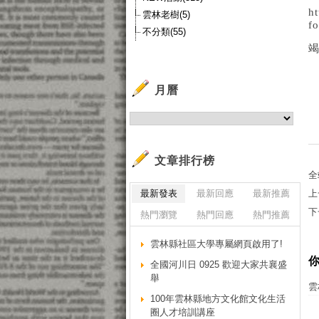
h
雲林老樹(5)
f
不分類(55)
竭
月曆
文章排行榜
全
最新發表
最新回應
最新推薦
上
下
熱門瀏覽
熱門回應
熱門推薦
雲林縣社區大學專屬網頁啟用了!
全國河川日 0925 歡迎大家共襄盛
舉
雲
100年雲林縣地方文化館文化生活
圈人才培訓講座