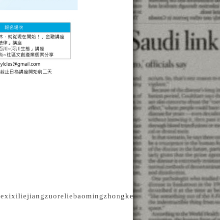
xiliejiangzuoreliebaomingzhongkewanglubaoming