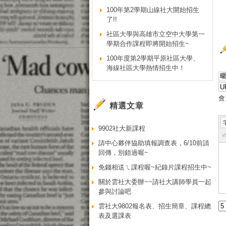
100年第2學期山線社大開始招生
了!!
社區大學與高雄市立空中大學第一
學期合作課程即將開始招生~
100年度第2學期平原社區大學、
海線社區大學熱情招生中！
會
精選文章
9902社大新課程
請中心夥伴協助填報調查表，6/10前請
回傳，別錯過喔~
免錢相送ㄟ課程喔~紀錄片課程招生中~
關於雲社大委辦~~請社大講師學員一起
參與討論吧
雲社大9802報名表、招生簡章、課程總
表及選課表