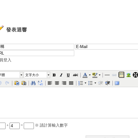
發表迴響
員登入
字體
文字大小
+
=
※ 請計算輸入數字