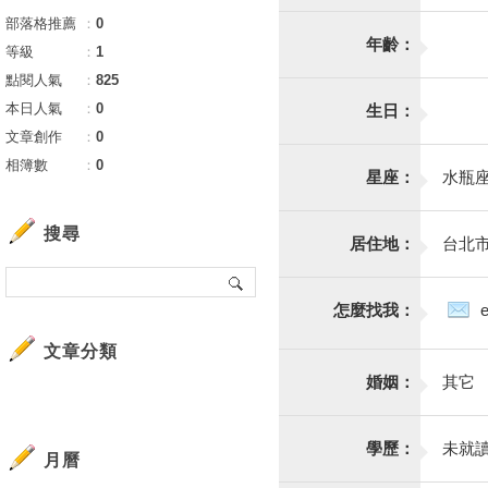
部落格推薦
：
0
年齡：
等級
：
1
點閱人氣
：
825
本日人氣
：
0
生日：
文章創作
：
0
相簿數
：
0
星座：
水瓶
搜尋
居住地：
台北
怎麼找我：
文章分類
婚姻：
其它
學歷：
未就
月曆