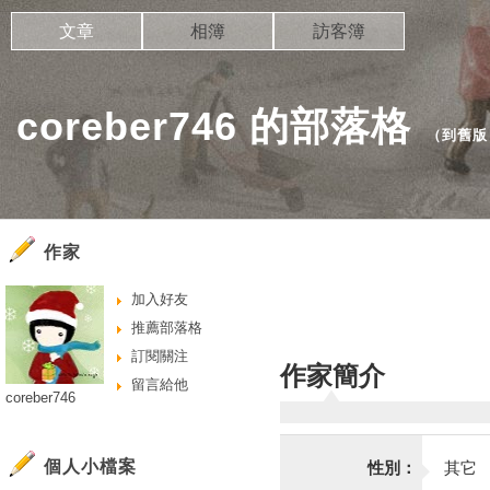
文章
相簿
訪客簿
coreber746 的部落格
（
到舊版
作家
加入好友
推薦部落格
訂閱關注
作家簡介
留言給他
coreber746
個人小檔案
性別：
其它